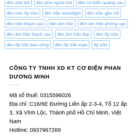
đèn pha led
đèn pha ngoài trời
đèn rọi biển quảng cáo
đèn tròn ốp trần
đèn trần downlight
đèn trần gắn nổi
đèn trần thạch cao
đèn âm trần
đèn âm trần phòng ngủ
đèn âm trần thạch cao
đèn âm trần đẹp
đèn ốp trần
đèn ốp trần ban công
đèn ốp trần mpe
ốp trần
CÔNG TY TNHH XD KT CƠ ĐIỆN PHAN
DƯƠNG MINH
Mã số thuế: 0315596026
Địa chỉ :C16/6E Đường Liên ấp 2-3-4, Tổ 12 ấp
3, Xã Vĩnh Lộc, Thành phố Hồ Chí Minh, Việt
Nam
Hotline: 0937967269