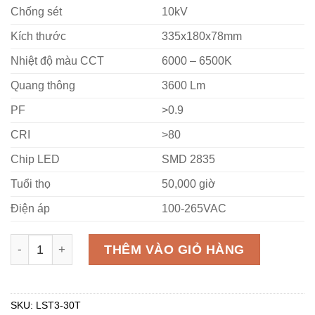
Chống sét
10kV
Kích thước
335x180x78mm
Nhiệt độ màu CCT
6000 – 6500K
Quang thông
3600 Lm
PF
>0.9
CRI
>80
Chip LED
SMD 2835
Tuổi thọ
50,000 giờ
Điện áp
100-265VAC
Đèn chiếu sáng đường phố MPE 30W LST3-30T trắng số
THÊM VÀO GIỎ HÀNG
SKU:
LST3-30T