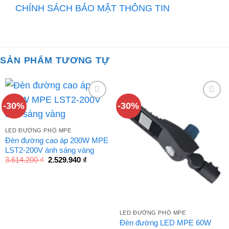
CHÍNH SÁCH BẢO MẬT THÔNG TIN
SẢN PHẨM TƯƠNG TỰ
-30%
-30%
LED ĐƯỜNG PHỐ MPE
Đèn đường cao áp 200W MPE
LST2-200V ánh sáng vàng
Giá
Giá
3.614.200
₫
2.529.940
₫
gốc
hiện
là:
tại
3.614.200 ₫.
là:
2.529.940 ₫.
LED ĐƯỜNG PHỐ MPE
Đèn đường LED MPE 60W