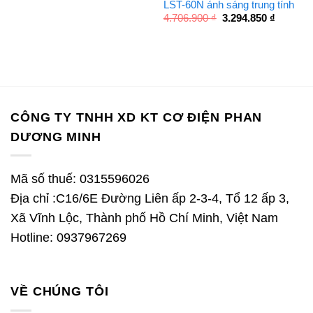
LST-60N ánh sáng trung tính
Giá
Giá
4.706.900
₫
3.294.850
₫
gốc
hiện
là:
tại
4.706.900 ₫.
là:
3.294.85
CÔNG TY TNHH XD KT CƠ ĐIỆN PHAN
DƯƠNG MINH
Mã số thuế: 0315596026
Địa chỉ :C16/6E Đường Liên ấp 2-3-4, Tổ 12 ấp 3,
Xã Vĩnh Lộc, Thành phố Hồ Chí Minh, Việt Nam
Hotline: 0937967269
VỀ CHÚNG TÔI