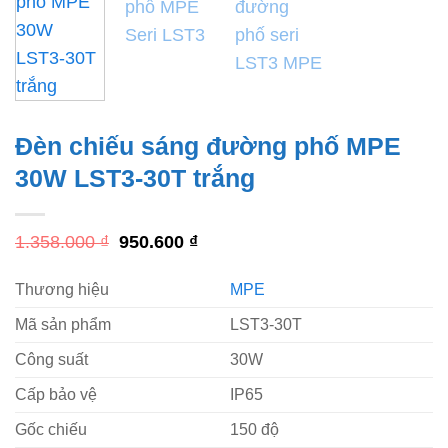
Đèn chiếu sáng đường phố MPE
30W LST3-30T trắng
Giá
Giá
1.358.000
₫
950.600
₫
gốc
hiện
là:
tại
Thương hiệu
MPE
1.358.000 ₫.
là:
950.600 ₫.
Mã sản phẩm
LST3-30T
Công suất
30W
Cấp bảo vệ
IP65
Gốc chiếu
150 độ