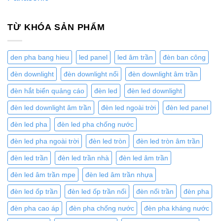
TỪ KHÓA SẢN PHẨM
den pha bang hieu
led panel
led âm trần
đèn ban công
đèn downlight
đèn downlight nổi
đèn downlight âm trần
đèn hắt biển quảng cáo
đèn led
đèn led downlight
đèn led downlight âm trần
đèn led ngoài trời
đèn led panel
đèn led pha
đèn led pha chống nước
đèn led pha ngoài trời
đèn led tròn
đèn led tròn âm trần
đèn led trần
đèn led trần nhà
đèn led âm trần
đèn led âm trần mpe
đèn led âm trần nhựa
đèn led ốp trần
đèn led ốp trần nổi
đèn nổi trần
đèn pha
đèn pha cao áp
đèn pha chống nước
đèn pha kháng nước