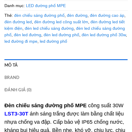
Danh mục:
LED đường phố MPE
Thẻ:
đèn chiếu sáng đường phố
,
đèn đường
,
đèn đường cao áp
,
đèn đường led
,
đèn đường led công suất lớn
,
đèn đường led tiết
kiệm điện
,
đèn led chiếu sáng đường
,
đèn led chiếu sáng đường
phố
,
đèn led đường
,
đèn led đường phố
,
đèn led đường phố 30w
,
led đường đi mpe
,
led đường phố
MÔ TẢ
BRAND
ĐÁNH GIÁ (0)
Đèn chiếu sáng đường phố
MPE
công suất 30W
LST3-30T
ánh sáng trắng được làm bằng chất liệu
nhựa chống va đập. Cấp bảo vệ IP65 chống nước,
kháng bụi hiệu quả. Bền nhẹ, khó vỡ, chịu lực, chịu