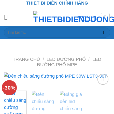
THIẾT BỊ ĐIỆN CHÍNH HÃNG
Skip
to
content
0937967269
Tìm
kiếm:
TRANG CHỦ
/
LED ĐƯỜNG PHỐ
/
LED
ĐƯỜNG PHỐ MPE
-30%