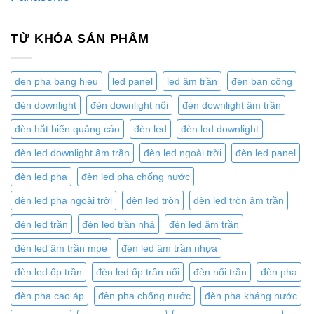
TỪ KHÓA SẢN PHẨM
den pha bang hieu
led panel
led âm trần
đèn ban công
đèn downlight
đèn downlight nổi
đèn downlight âm trần
đèn hắt biển quảng cáo
đèn led
đèn led downlight
đèn led downlight âm trần
đèn led ngoài trời
đèn led panel
đèn led pha
đèn led pha chống nước
đèn led pha ngoài trời
đèn led tròn
đèn led tròn âm trần
đèn led trần
đèn led trần nhà
đèn led âm trần
đèn led âm trần mpe
đèn led âm trần nhựa
đèn led ốp trần
đèn led ốp trần nổi
đèn nổi trần
đèn pha
đèn pha cao áp
đèn pha chống nước
đèn pha kháng nước