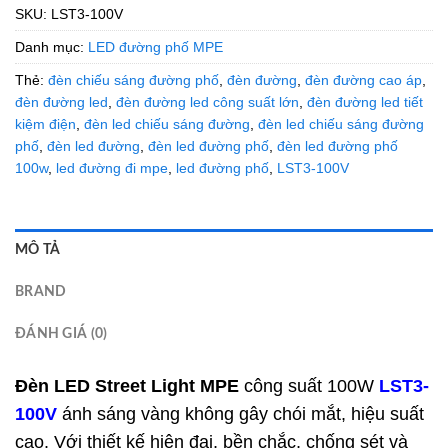
SKU:
LST3-100V
Danh mục:
LED đường phố MPE
Thẻ:
đèn chiếu sáng đường phố
,
đèn đường
,
đèn đường cao áp
,
đèn đường led
,
đèn đường led công suất lớn
,
đèn đường led tiết
kiệm điện
,
đèn led chiếu sáng đường
,
đèn led chiếu sáng đường
phố
,
đèn led đường
,
đèn led đường phố
,
đèn led đường phố
100w
,
led đường đi mpe
,
led đường phố
,
LST3-100V
MÔ TẢ
BRAND
ĐÁNH GIÁ (0)
Đèn LED Street Light
MPE
công suất 100W
LST3-
100V
ánh sáng vàng không gây chói mắt, hiệu suất
cao. Với thiết kế hiện đại, bền chắc, chống sét và