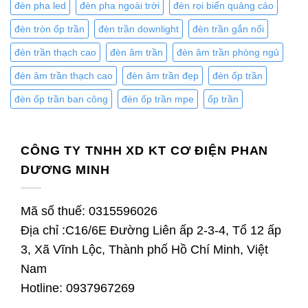
đèn pha led
đèn pha ngoài trời
đèn rọi biển quảng cáo
đèn tròn ốp trần
đèn trần downlight
đèn trần gắn nổi
đèn trần thạch cao
đèn âm trần
đèn âm trần phòng ngủ
đèn âm trần thạch cao
đèn âm trần đẹp
đèn ốp trần
đèn ốp trần ban công
đèn ốp trần mpe
ốp trần
CÔNG TY TNHH XD KT CƠ ĐIỆN PHAN
DƯƠNG MINH
Mã số thuế: 0315596026
Địa chỉ :C16/6E Đường Liên ấp 2-3-4, Tổ 12 ấp
3, Xã Vĩnh Lộc, Thành phố Hồ Chí Minh, Việt
Nam
Hotline: 0937967269