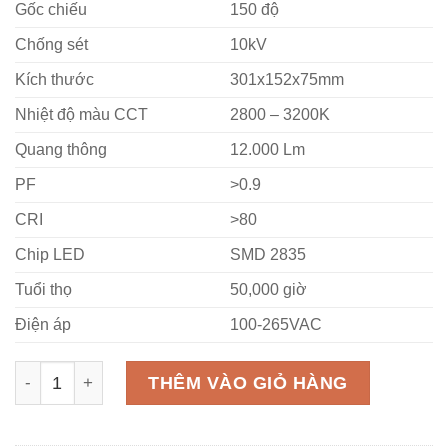
Gốc chiếu
150 độ
Chống sét
10kV
Kích thước
301x152x75mm
Nhiệt độ màu CCT
2800 – 3200K
Quang thông
12.000 Lm
PF
>0.9
CRI
>80
Chip LED
SMD 2835
Tuổi thọ
50,000 giờ
Điện áp
100-265VAC
Đèn LED Street Light MPE 100W LST3-100V Vàng số lượ
THÊM VÀO GIỎ HÀNG