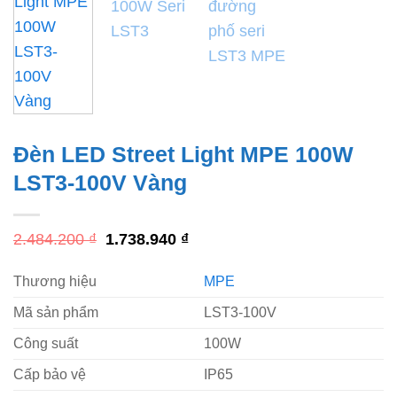
Đèn LED Street Light MPE 100W
LST3-100V Vàng
Giá
Giá
2.484.200
₫
1.738.940
₫
gốc
hiện
là:
tại
Thương hiệu
MPE
2.484.200 ₫.
là:
1.738.940 ₫.
Mã sản phẩm
LST3-100V
Công suất
100W
Cấp bảo vệ
IP65