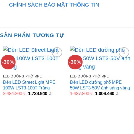
CHÍNH SÁCH BẢO MẬT THÔNG TIN
SẢN PHẨM TƯƠNG TỰ
-30%
-30%
LED ĐƯỜNG PHỐ MPE
LED ĐƯỜNG PHỐ MPE
Đèn LED Street Light MPE
Đèn LED đường phố MPE
100W LST3-100T Trắng
50W LST3-50V ánh sáng vàng
Giá
Giá
Giá
Giá
2.484.200
₫
1.738.940
₫
1.437.800
₫
1.006.460
₫
gốc
hiện
gốc
hiện
là:
tại
là:
tại
2.484.200 ₫.
là:
1.437.800 ₫.
là:
1.738.940 ₫.
1.006.46