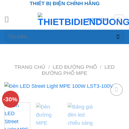
THIẾT BỊ ĐIỆN CHÍNH HÃNG
Skip
to
content
0937967269
Tìm
kiếm:
TRANG CHỦ
/
LED ĐƯỜNG PHỐ
/
LED
ĐƯỜNG PHỐ MPE
-30%