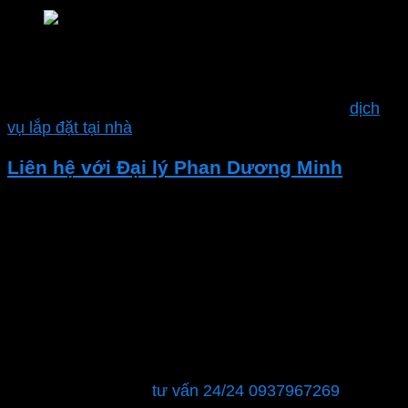
Nhà phân phối chính hãng MPE
và nhiều sản phẩm khác.
Ngoài ra công ty Phan Dương Minh còn hỗ trợ
dịch
vụ lắp đặt tại nhà
Liên hệ với Đại lý Phan Dương Minh
Nếu bạn đang tìm kiếm các thiết bị điện chất lượng
hoặc cần tư vấn về giải pháp điện. Hãy liên hệ với Đại
lý Thiết bị Điện – Phan Dương Minh.
CÔNG TY TNHH XÂY DỰNG KỸ THUẬT CƠ ĐIỆN –
ĐIỆN LẠNH PHAN DƯƠNG MINH
MST : 0315596026
Showroom: 40 đường số 12, phường Tăng Nhơn Phú
B, Quận 9, TPHCM
Hỗ trợ khách hàng:
tư vấn 24/24 0937967269