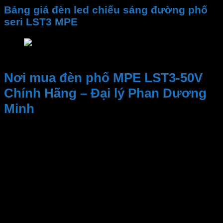
Bảng giá đèn led chiếu sáng đường phố
seri LST3 MPE
Bảng giá đèn led chiếu sáng đường phố seri LS
Nơi mua đèn phố MPE LST3-50V
Chính Hãng – Đại lý Phan Dương
Minh
Kinh nghiệm và Uy tín, Cung cấp sản phẩm chất
lượng. Nhân viên tư vấn nhiệt tình, dịch vụ sau bán
hàng
Đại lý thiết bị điện Phan Dương Minh
là một trong
những địa điểm đáng tin cậy để tìm kiếm các sản
phẩm của
MPE
. Bao gồm
đèn LED
,
đèn Bulb
,
LED
Panel
,
đèn sân vườn
,
thiết bị đóng ngắt
,
thiết bị
điện MPE
,
công tắc ổ cắm
,..