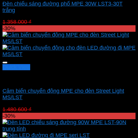
Đèn chiếu sáng đường phố MPE 30W LST3-30T
trắng
Giá
Giá
1.358.000
₫
950.600
₫
gốc
hiện
-30%
là:
tại
1.358.000 ₫.
là:
950.600 ₫.
Quick View
Cảm biến chuyển động MPE
Cảm biến chuyển động MPE cho đèn Street Light
MS/LST
Giá
Giá
1.480.600
₫
1.034.620
₫
gốc
hiện
-30%
là:
tại
1.480.600 ₫.
là:
1.034.620 ₫.