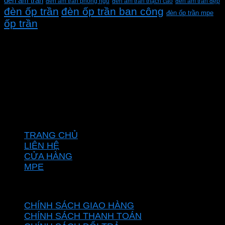
đèn âm trần
đèn âm trần phòng ngủ
đèn âm trần thạch cao
đèn âm trần đẹp
đèn ốp trần
đèn ốp trần ban công
đèn ốp trần mpe
ốp trần
CÔNG TY TNHH XD KT CƠ ĐIỆN PHAN DƯƠNG
MINH
Mã số thuế: 0315596026
Địa chỉ :C16/6E Đường Liên ấp 2-3-4, Tổ 12 ấp 3, Xã
Vĩnh Lộc, Thành phố Hồ Chí Minh, Việt Nam
Hotline: 0937967269
VỀ CHÚNG TÔI
TRANG CHỦ
LIÊN HỆ
CỬA HÀNG
MPE
CHÍNH SÁCH
CHÍNH SÁCH GIAO HÀNG
CHÍNH SÁCH THANH TOÁN