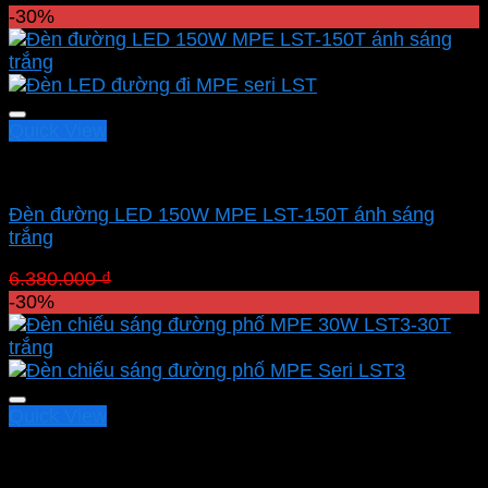
-30%
Quick View
LED đường phố MPE
Đèn đường LED 150W MPE LST-150T ánh sáng
trắng
Giá
Giá
6.380.000
₫
4.466.000
₫
gốc
hiện
-30%
là:
tại
6.380.000 ₫.
là:
4.466.000 ₫.
Quick View
LED đường phố MPE