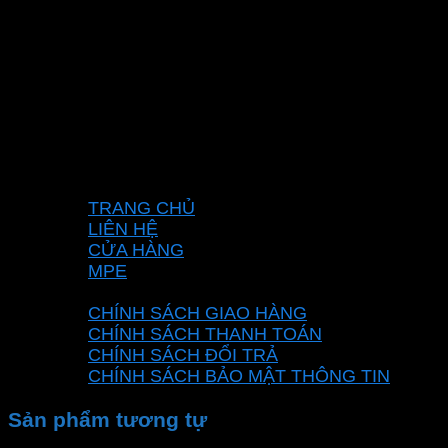
CÔNG TY TNHH XD KT CƠ ĐIỆN PHAN
DƯƠNG MINH
Mã số thuế: 0315596026
Địa chỉ :C16/6E Đường Liên ấp 2-3-4, Tổ 12 ấp
3, Xã Vĩnh Lộc, Thành phố Hồ Chí Minh, Việt
Nam
Hotline: 0937967269
VỀ CHÚNG TÔI
TRANG CHỦ
LIÊN HỆ
CỬA HÀNG
MPE
CHÍNH SÁCH
CHÍNH SÁCH GIAO HÀNG
CHÍNH SÁCH THANH TOÁN
CHÍNH SÁCH ĐỔI TRẢ
CHÍNH SÁCH BẢO MẬT THÔNG TIN
Sản phẩm tương tự