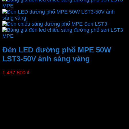
Đèn LED đường phố MPE 50W
LST3-50V ánh sáng vàng
Giá
Giá
1.437.800
₫
1.006.460
₫
gốc
hiện
là:
tại
Thương hiệu
1.437.800 ₫.
là:
Mã sản phẩm
1.006.460 ₫.
Công suất
Cấp bảo vệ
Gốc chiếu
Chống sét