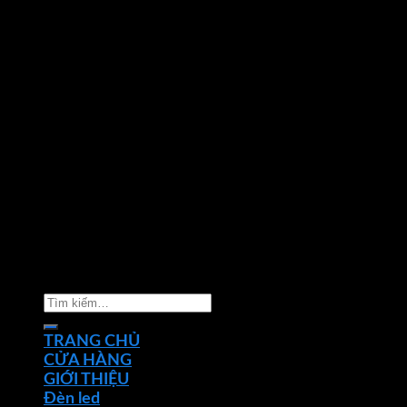
Copyright 2026 ©
Nhà phân phối thiết bị điện đèn
chiếu sáng Phan Dương Minh
Tìm
kiếm:
TRANG CHỦ
CỬA HÀNG
GIỚI THIỆU
Đèn led