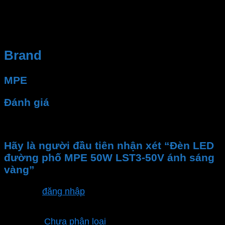
Chúng tôi sẽ là đối tác đáng tin cậy để đảm bảo rằng
hệ thống điện của bạn luôn hoạt động ổn định và an
toàn.
Brand
MPE
Đánh giá
Chưa có đánh giá nào.
Hãy là người đầu tiên nhận xét “Đèn LED
đường phố MPE 50W LST3-50V ánh sáng
vàng”
Bạn phải
đăng nhập
để gửi đánh giá.
Danh mục sản phẩm
Chưa phân loại