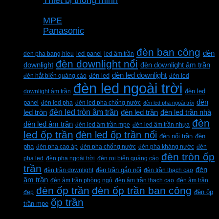
Thương hiệu
MPE
Panasonic
Từ khóa sản phẩm
đèn ban công
đèn
den pha bang hieu
led panel
led âm trần
đèn downlight nổi
downlight
đèn downlight âm trần
đèn led downlight
đèn hắt biển quảng cáo
đèn led
đèn led
đèn led ngoài trời
downlight âm trần
đèn led
đèn
panel
đèn led pha
đèn led pha chống nước
đèn led pha ngoài trời
đèn led tròn âm trần
led tròn
đèn led trần
đèn led trần nhà
đèn
đèn led âm trần
đèn led âm trần mpe
đèn led âm trần nhựa
led ốp trần
đèn led ốp trần nổi
đèn
đèn nổi trần
pha
đèn pha cao áp
đèn pha chống nước
đèn pha kháng nước
đèn
đèn tròn ốp
pha led
đèn pha ngoài trời
đèn rọi biển quảng cáo
trần
đèn
đèn trần downlight
đèn trần gắn nổi
đèn trần thạch cao
âm trần
đèn âm trần phòng ngủ
đèn âm trần thạch cao
đèn âm trần
đèn ốp trần
đèn ốp trần ban công
đẹp
đèn ốp
ốp trần
trần mpe