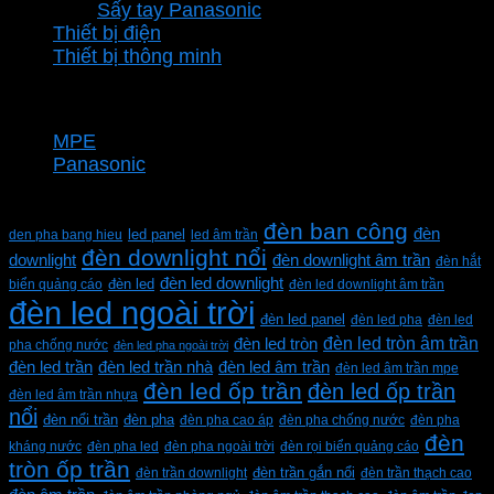
Sấy tay Panasonic
Thiết bị điện
Thiết bị thông minh
Thương hiệu
MPE
Panasonic
Từ khóa sản phẩm
đèn ban công
đèn
den pha bang hieu
led panel
led âm trần
đèn downlight nổi
downlight
đèn downlight âm trần
đèn hắt
đèn led downlight
biển quảng cáo
đèn led
đèn led downlight âm trần
đèn led ngoài trời
đèn led panel
đèn led pha
đèn led
đèn led tròn âm trần
đèn led tròn
pha chống nước
đèn led pha ngoài trời
đèn led trần
đèn led trần nhà
đèn led âm trần
đèn led âm trần mpe
đèn led ốp trần
đèn led ốp trần
đèn led âm trần nhựa
nổi
đèn pha
đèn nổi trần
đèn pha cao áp
đèn pha chống nước
đèn pha
đèn
kháng nước
đèn pha led
đèn pha ngoài trời
đèn rọi biển quảng cáo
tròn ốp trần
đèn trần downlight
đèn trần gắn nổi
đèn trần thạch cao