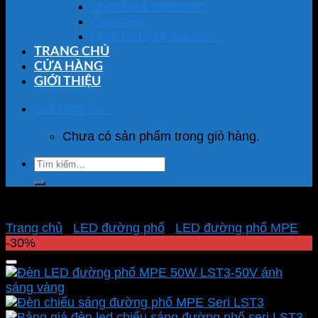
Quạt hút Panasonic
Quạt trần
Quạt tường Panasonic
TRANG CHỦ
CỬA HÀNG
GIỚI THIỆU
Giỏ hàng /
0
₫
Chưa có sản phẩm trong giỏ hàng.
Tìm
kiếm:
Trang chủ
/
LED đường phố
/
LED đường phố MPE
-30%