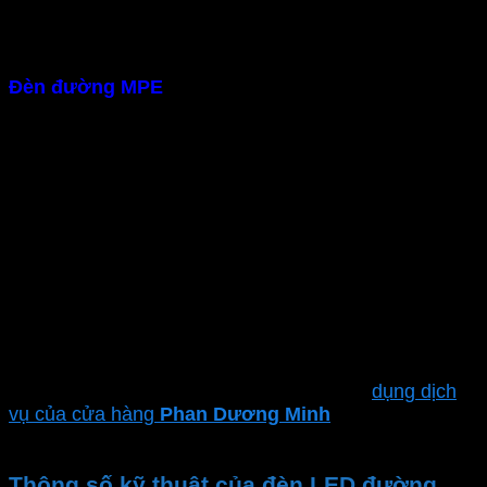
màu >80 , không nhấp nháy và không chói mắt
– Tiết kiệm điện
Đèn đường MPE
được sản xuất theo công nghệ Đức
DIALux tiên tiến. Dùng chip LED SMD 2835 hiện đại,
tiết kiệm năng lượng. Thân thiện môi trường
– Tuổi thọ cao , chống nước IP65
Với vật liệu chất lượng cao đạt chuẩn chống bụi,
kháng nước IP65.
Đèn LED chiếu sáng đường đi
có
độ bền và tuổi thọ cao. Khả năng chịu va đập tốt giúp
đèn hoạt động ổn định dưới mọi điều kiện thời tiết
– Lắp đặt dễ dàng
Đèn LED đường
có thiết kế gọn nhẹ người dùng dễ
dàng tự lắp đặt, tiết kiệm chi phí.Hoặc sử
dụng dịch
vụ của cửa hàng
Phan Dương Minh
để đảm bảo sự
an toàn và hiệu suất tối ưu
Thông số kỹ thuật của đèn LED đường