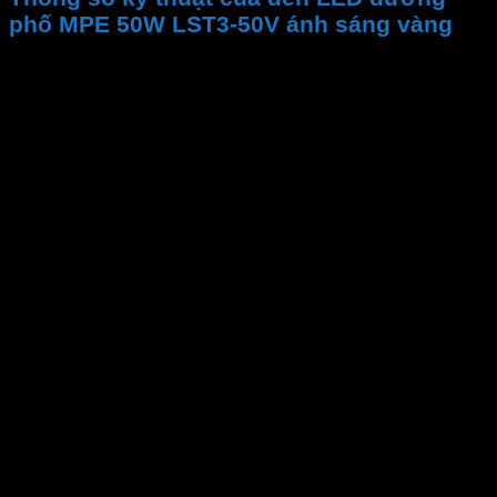
phố MPE 50W LST3-50V ánh sáng vàng
Thương hiệu
Mã sản phẩm
Công suất
Cấp bảo vệ
Gốc chiếu
Chống sét
Kích thước
Nhiệt độ màu CCT
Quang thông
PF
CRI
Chip LED
Tuổi thọ
Điện áp