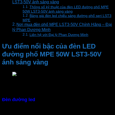
LST3-50V ánh sáng vàng
Thông số kỹ thuật của đèn LED đường phố MPE
50W LST3-50V ánh sáng vàng
Bảng giá đèn led chiếu sáng đường phố seri LST3
MPE
Nơi mua đèn phố MPE LST3-50V Chính Hãng – Đại
lý Phan Dương Minh
Liên hệ với Đại lý Phan Dương Minh
Ưu điểm nổi bậc của đèn LED
đường phố MPE 50W LST3-50V
ánh sáng vàng
Đèn chiếu sáng đường phố MPE Seri LST3
– Chiếu sáng hiệu quả
Đèn đường led
với thiết kế thấu kính chứa chip LED
bên trong giúp tăng cường độ sáng. Hiệu suất sáng
cao 100Lm/W. Chiếu sáng trung thực với chỉ số hoàn