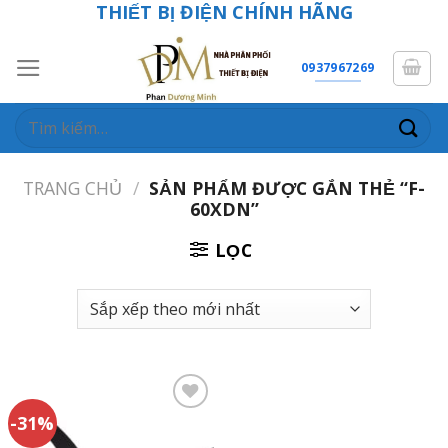
THIẾT BỊ ĐIỆN CHÍNH HÃNG
Skip
to
content
0937967269
Tìm
kiếm:
TRANG CHỦ
/
SẢN PHẨM ĐƯỢC GẮN THẺ “F-
60XDN”
LỌC
-31%