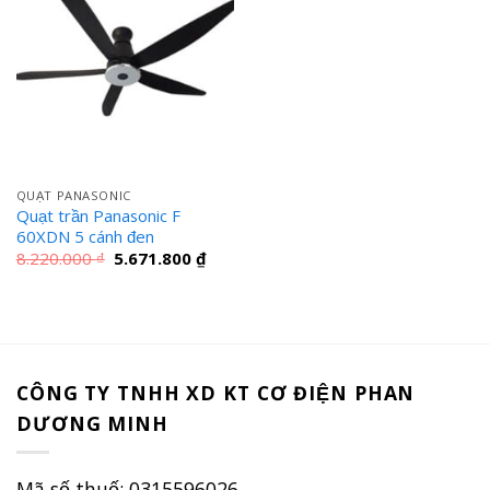
QUẠT PANASONIC
Quạt trần Panasonic F
60XDN 5 cánh đen
Giá
Giá
8.220.000
₫
5.671.800
₫
gốc
hiện
là:
tại
8.220.000 ₫.
là:
5.671.800 ₫.
CÔNG TY TNHH XD KT CƠ ĐIỆN PHAN
DƯƠNG MINH
Mã số thuế: 0315596026