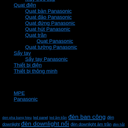
Quạt điện
Quạt bàn Panasonic
Quạt đảo Panasonic
Quạt đứng Panasonic
Quạt hút Panasonic
Quạt trần
Quạt Panasonic
Quạt tường Panasonic
Sấy tay
Sấy tay Panasonic
Thiết bị điện
Thiết bị thông minh
Thương hiệu
MPE
Panasonic
Từ khóa sản phẩm
đèn ban công
đèn
den pha bang hieu
led panel
led âm trần
đèn downlight nổi
downlight
đèn downlight âm trần
đèn hắt