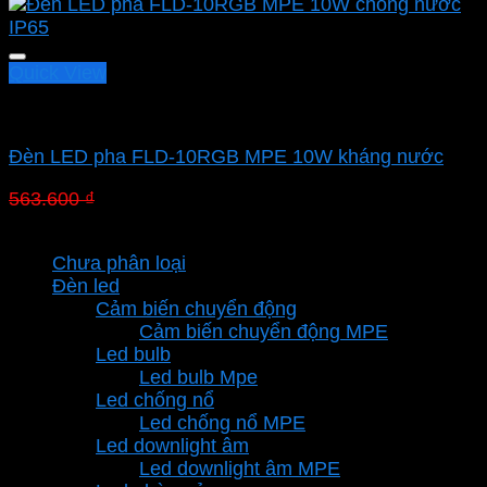
Quick View
Led pha MPE
Đèn LED pha FLD-10RGB MPE 10W kháng nước
Giá
Giá
563.600
₫
394.520
₫
gốc
hiện
Danh mục sản phẩm
là:
tại
Chưa phân loại
563.600 ₫.
là:
Đèn led
394.520 ₫.
Cảm biến chuyển động
Cảm biến chuyển động MPE
Led bulb
Led bulb Mpe
Led chống nổ
Led chống nổ MPE
Led downlight âm
Led downlight âm MPE