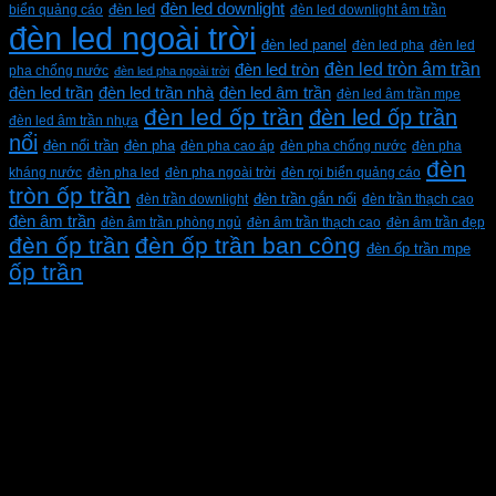
đèn led downlight
biển quảng cáo
đèn led
đèn led downlight âm trần
đèn led ngoài trời
đèn led panel
đèn led pha
đèn led
đèn led tròn âm trần
đèn led tròn
pha chống nước
đèn led pha ngoài trời
đèn led trần
đèn led trần nhà
đèn led âm trần
đèn led âm trần mpe
đèn led ốp trần
đèn led ốp trần
đèn led âm trần nhựa
nổi
đèn pha
đèn nổi trần
đèn pha cao áp
đèn pha chống nước
đèn pha
đèn
kháng nước
đèn pha led
đèn pha ngoài trời
đèn rọi biển quảng cáo
tròn ốp trần
đèn trần downlight
đèn trần gắn nổi
đèn trần thạch cao
đèn âm trần
đèn âm trần phòng ngủ
đèn âm trần thạch cao
đèn âm trần đẹp
đèn ốp trần
đèn ốp trần ban công
đèn ốp trần mpe
ốp trần
CÔNG TY TNHH XD KT CƠ ĐIỆN PHAN DƯƠNG
MINH
Mã số thuế: 0315596026
Địa chỉ :C16/6E Đường Liên ấp 2-3-4, Tổ 12 ấp 3, Xã
Vĩnh Lộc, Thành phố Hồ Chí Minh, Việt Nam
Hotline: 0937967269
VỀ CHÚNG TÔI