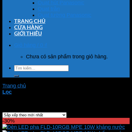
Quạt hút Panasonic
Quạt trần
Quạt tường Panasonic
TRANG CHỦ
CỬA HÀNG
GIỚI THIỆU
Giỏ hàng /
0
₫
Chưa có sản phẩm trong giỏ hàng.
Tìm
kiếm:
Trang chủ
/
Sản phẩm được gắn thẻ “FLD-10RGB”
Lọc
Hiển thị kết quả duy nhất
-30%