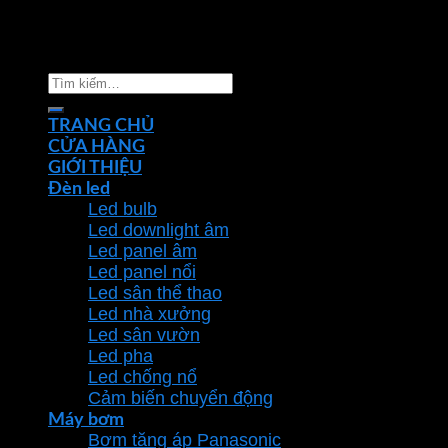
Copyright 2026 ©
Nhà phân phối thiết bị điện đèn
chiếu sáng Phan Dương Minh
Tìm
kiếm:
TRANG CHỦ
CỬA HÀNG
GIỚI THIỆU
Đèn led
Led bulb
Led downlight âm
Led panel âm
Led panel nổi
Led sân thể thao
Led nhà xưởng
Led sân vườn
Led pha
Led chống nổ
Cảm biến chuyển động
Máy bơm
Bơm tăng áp Panasonic