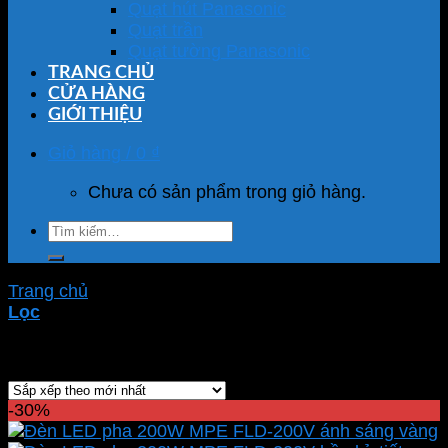
Quạt hút Panasonic
Quạt trần
Quạt tường Panasonic
TRANG CHỦ
CỬA HÀNG
GIỚI THIỆU
Giỏ hàng /
0
₫
Chưa có sản phẩm trong giỏ hàng.
Tìm
kiếm:
Trang chủ
/
Sản phẩm được gắn thẻ “FLD-200V”
Lọc
Hiển thị kết quả duy nhất
-30%