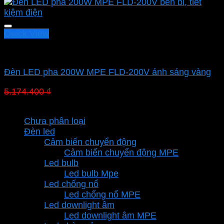
Quick View
Led pha MPE
Đèn LED pha 200W MPE FLD-200V ánh sáng vàng
Giá
Giá
5.174.400
₫
3.622.080
₫
gốc
hiện
Danh mục sản phẩm
là:
tại
Chưa phân loại
5.174.400 ₫.
là:
Đèn led
3.622.080 ₫.
Cảm biến chuyển động
Cảm biến chuyển động MPE
Led bulb
Led bulb Mpe
Led chống nổ
Led chống nổ MPE
Led downlight âm
Led downlight âm MPE