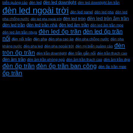
đèn led downlight
biển quảng cáo
đèn led
đèn led downlight âm trần
đèn led ngoài trời
đèn led panel
đèn led pha
đèn led
đèn led tròn âm trần
đèn led tròn
pha chống nước
đèn led pha ngoài trời
đèn led trần
đèn led trần nhà
đèn led âm trần
đèn led âm trần mpe
đèn led ốp trần
đèn led ốp trần
đèn led âm trần nhựa
nổi
đèn pha
đèn nổi trần
đèn pha cao áp
đèn pha chống nước
đèn pha
đèn
kháng nước
đèn pha led
đèn pha ngoài trời
đèn rọi biển quảng cáo
tròn ốp trần
đèn trần downlight
đèn trần gắn nổi
đèn trần thạch cao
đèn âm trần
đèn âm trần phòng ngủ
đèn âm trần thạch cao
đèn âm trần đẹp
đèn ốp trần
đèn ốp trần ban công
đèn ốp trần mpe
ốp trần
CÔNG TY TNHH XD KT CƠ ĐIỆN PHAN DƯƠNG
MINH
Mã số thuế: 0315596026
Địa chỉ :C16/6E Đường Liên ấp 2-3-4, Tổ 12 ấp 3, Xã
Vĩnh Lộc, Thành phố Hồ Chí Minh, Việt Nam
Hotline: 0937967269
VỀ CHÚNG TÔI