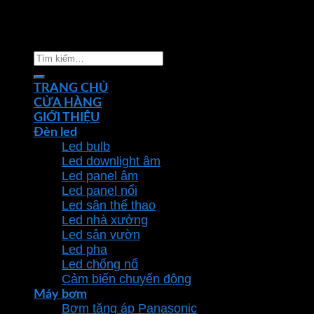
Copyright 2026 ©
Nhà phân phối thiết bị điện đèn
chiếu sáng Phan Dương Minh
Tìm
kiếm:
TRANG CHỦ
CỬA HÀNG
GIỚI THIỆU
Đèn led
Led bulb
Led downlight âm
Led panel âm
Led panel nổi
Led sân thể thao
Led nhà xưởng
Led sân vườn
Led pha
Led chống nổ
Cảm biến chuyển động
Máy bơm
Bơm tăng áp Panasonic