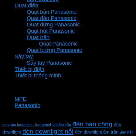
Quạt điện
Quạt bàn Panasonic
Quạt đảo Panasonic
Quạt đứng Panasonic
Quạt hút Panasonic
Quạt trần
Quạt Panasonic
Quạt tường Panasonic
Sấy tay
Sấy tay Panasonic
Thiết bị điện
Thiết bị thông minh
Thương hiệu
MPE
Panasonic
Từ khóa sản phẩm
đèn ban công
đèn
den pha bang hieu
led panel
led âm trần
đèn downlight nổi
downlight
đèn downlight âm trần
đèn hắt