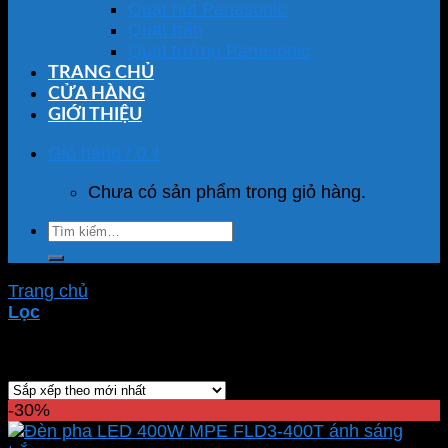
Quạt hút Panasonic
Quạt trần
Quạt tường Panasonic
TRANG CHỦ
CỬA HÀNG
GIỚI THIỆU
Giỏ hàng /
0
₫
Chưa có sản phẩm trong giỏ hàng.
Tìm
kiếm:
Trang chủ
/
Sản phẩm được gắn thẻ “FLD3-400T”
Lọc
Hiển thị kết quả duy nhất
-30%