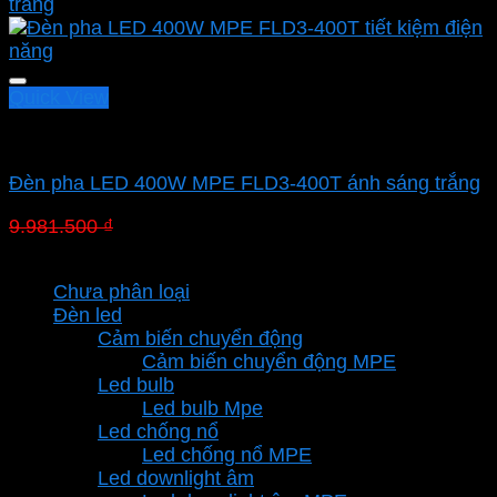
Quick View
Led pha MPE
Đèn pha LED 400W MPE FLD3-400T ánh sáng trắng
Giá
Giá
9.981.500
₫
6.987.050
₫
gốc
hiện
Danh mục sản phẩm
là:
tại
Chưa phân loại
9.981.500 ₫.
là:
Đèn led
6.987.050 ₫.
Cảm biến chuyển động
Cảm biến chuyển động MPE
Led bulb
Led bulb Mpe
Led chống nổ
Led chống nổ MPE
Led downlight âm