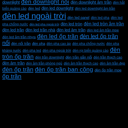
đèn downlight nổi
downlight
đèn downlight âm trần
đèn hắt
đèn led downlight
biển quảng cáo
đèn led
đèn led downlight âm trần
đèn led ngoài trời
đèn led panel
đèn led pha
đèn led
đèn led tròn âm trần
đèn led tròn
pha chống nước
đèn led pha ngoài trời
đèn led trần
đèn led trần nhà
đèn led âm trần
đèn led âm trần mpe
đèn led ốp trần
đèn led ốp trần
đèn led âm trần nhựa
nổi
đèn pha
đèn nổi trần
đèn pha cao áp
đèn pha chống nước
đèn pha
đèn
kháng nước
đèn pha led
đèn pha ngoài trời
đèn rọi biển quảng cáo
tròn ốp trần
đèn trần downlight
đèn trần gắn nổi
đèn trần thạch cao
đèn âm trần
đèn âm trần phòng ngủ
đèn âm trần thạch cao
đèn âm trần đẹp
đèn ốp trần
đèn ốp trần ban công
đèn ốp trần mpe
ốp trần
CÔNG TY TNHH XD KT CƠ ĐIỆN PHAN DƯƠNG
MINH
Mã số thuế: 0315596026
Địa chỉ :C16/6E Đường Liên ấp 2-3-4, Tổ 12 ấp 3, Xã
Vĩnh Lộc, Thành phố Hồ Chí Minh, Việt Nam
Hotline: 0937967269