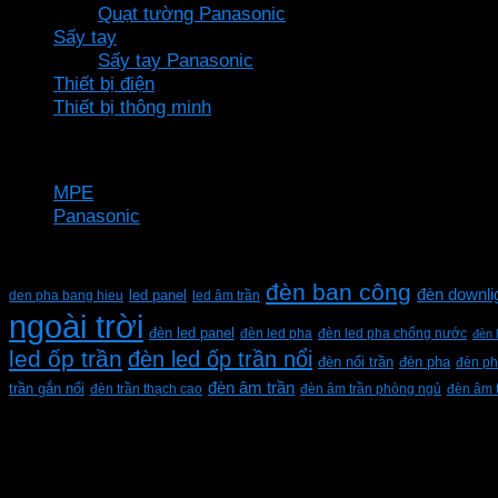
Quạt tường Panasonic
Sấy tay
Sấy tay Panasonic
Thiết bị điện
Thiết bị thông minh
Thương hiệu
MPE
Panasonic
Từ khóa sản phẩm
đèn ban công
đèn downli
den pha bang hieu
led panel
led âm trần
ngoài trời
đèn led panel
đèn led pha
đèn led pha chống nước
đèn 
led ốp trần
đèn led ốp trần nổi
đèn pha
đèn nổi trần
đèn ph
đèn âm trần
trần gắn nổi
đèn trần thạch cao
đèn âm trần phòng ngủ
đèn âm 
CÔNG TY TNHH XD KT CƠ ĐIỆN PHAN DƯƠNG MINH
Mã số thuế: 0315596026
Địa chỉ :C16/6E Đường Liên ấp 2-3-4, Tổ 12 ấp 3, Xã Vĩn