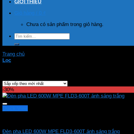
GIỚI THIỆU
Giỏ hàng /
0
₫
Chưa có sản phẩm trong giỏ hàng.
Tìm
kiếm:
Trang chủ
/
Sản phẩm được gắn thẻ “FLD3-600T”
Lọc
Hiển thị kết quả duy nhất
-30%
Quick View
Led pha MPE
Đèn pha LED 600W MPE FLD3-600T ánh sáng trắng