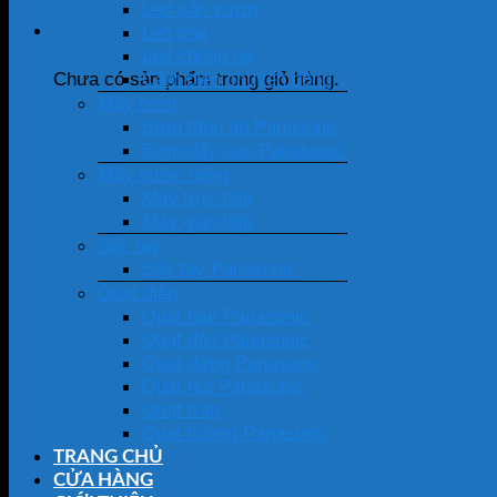
Led sân vườn
Giỏ hàng
Led pha
Led chống nổ
Cảm biến chuyển động
Chưa có sản phẩm trong giỏ hàng.
Máy bơm
Bơm tăng áp Panasonic
Bơm đẩy cao Panasonic
Máy nước nóng
Máy trực tiếp
Máy gián tiếp
Sấy tay
Sấy tay Panasonic
Quạt điện
Quạt bàn Panasonic
Quạt đảo Panasonic
Quạt đứng Panasonic
Quạt hút Panasonic
Quạt trần
Quạt tường Panasonic
TRANG CHỦ
CỬA HÀNG