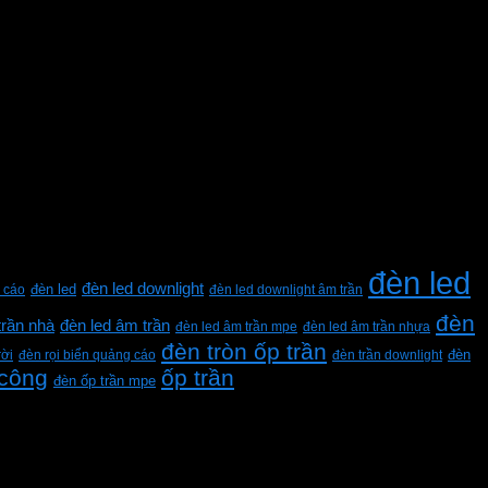
đèn led
đèn led downlight
 cáo
đèn led
đèn led downlight âm trần
đèn
trần nhà
đèn led âm trần
đèn led âm trần mpe
đèn led âm trần nhựa
đèn tròn ốp trần
rời
đèn rọi biển quảng cáo
đèn trần downlight
đèn
 công
ốp trần
đèn ốp trần mpe