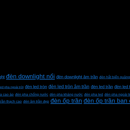
đèn downlight nổi
ght
đèn downlight âm trần
đèn hắt biển quảng
đèn led tròn âm trần
đèn led tròn
đèn led trần
đèn led 
led pha ngoài trời
a cao áp
đèn pha chống nước
đèn pha kháng nước
đèn pha led
đèn pha ngoài t
đèn ốp trần
đèn ốp trần ban
trần thạch cao
đèn âm trần đẹp
h Lộc, Thành phố Hồ Chí Minh, Việt Nam