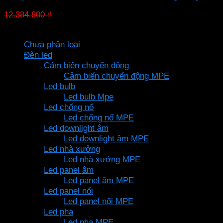
Giá
Giá
12.384.800
₫
8.669.360
₫
gốc
hiện
Danh mục sản phẩm
là:
tại
Chưa phân loại
12.384.800 ₫.
là:
Đèn led
8.669.360 ₫.
Cảm biến chuyển động
Cảm biến chuyển động MPE
Led bulb
Led bulb Mpe
Led chống nổ
Led chống nổ MPE
Led downlight âm
Led downlight âm MPE
Led nhà xưởng
Led nhà xưởng MPE
Led panel âm
Led panel âm MPE
Led panel nổi
Led panel nổi MPE
Led pha
Led pha MPE