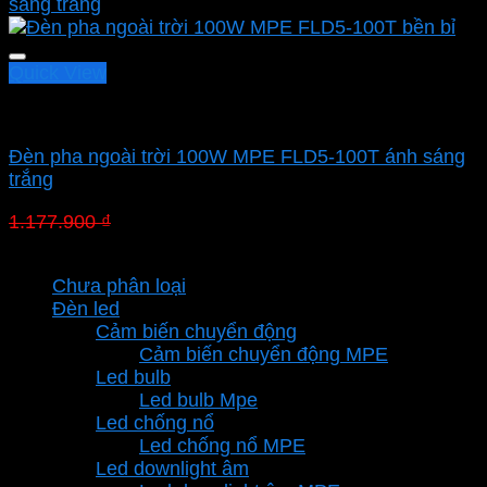
Quick View
Led pha MPE
Đèn pha ngoài trời 100W MPE FLD5-100T ánh sáng
trắng
Giá
Giá
1.177.900
₫
824.530
₫
gốc
hiện
Danh mục sản phẩm
là:
tại
Chưa phân loại
1.177.900 ₫.
là:
Đèn led
824.530 ₫.
Cảm biến chuyển động
Cảm biến chuyển động MPE
Led bulb
Led bulb Mpe
Led chống nổ
Led chống nổ MPE
Led downlight âm