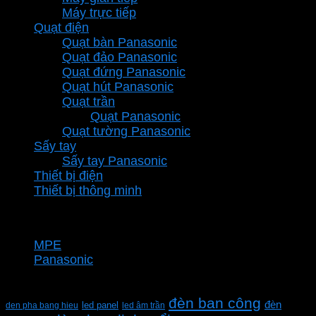
Máy trực tiếp
Quạt điện
Quạt bàn Panasonic
Quạt đảo Panasonic
Quạt đứng Panasonic
Quạt hút Panasonic
Quạt trần
Quạt Panasonic
Quạt tường Panasonic
Sấy tay
Sấy tay Panasonic
Thiết bị điện
Thiết bị thông minh
Thương hiệu
MPE
Panasonic
Từ khóa sản phẩm
đèn ban công
đèn
den pha bang hieu
led panel
led âm trần