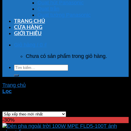
Quạt hút Panasonic
Quạt trần
Quạt tường Panasonic
TRANG CHỦ
CỬA HÀNG
GIỚI THIỆU
Giỏ hàng /
0
₫
Chưa có sản phẩm trong giỏ hàng.
Tìm
kiếm:
Trang chủ
/
Sản phẩm được gắn thẻ “FLD5-100T”
Lọc
Hiển thị kết quả duy nhất
-30%