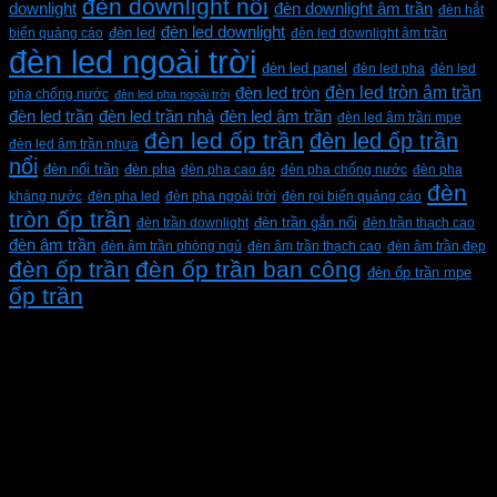
đèn downlight nổi
downlight
đèn downlight âm trần
đèn hắt
đèn led downlight
biển quảng cáo
đèn led
đèn led downlight âm trần
đèn led ngoài trời
đèn led panel
đèn led pha
đèn led
đèn led tròn âm trần
đèn led tròn
pha chống nước
đèn led pha ngoài trời
đèn led trần
đèn led trần nhà
đèn led âm trần
đèn led âm trần mpe
đèn led ốp trần
đèn led ốp trần
đèn led âm trần nhựa
nổi
đèn pha
đèn nổi trần
đèn pha cao áp
đèn pha chống nước
đèn pha
đèn
kháng nước
đèn pha led
đèn pha ngoài trời
đèn rọi biển quảng cáo
tròn ốp trần
đèn trần downlight
đèn trần gắn nổi
đèn trần thạch cao
đèn âm trần
đèn âm trần phòng ngủ
đèn âm trần thạch cao
đèn âm trần đẹp
đèn ốp trần
đèn ốp trần ban công
đèn ốp trần mpe
ốp trần
CÔNG TY TNHH XD KT CƠ ĐIỆN PHAN DƯƠNG
MINH
Mã số thuế: 0315596026
Địa chỉ :C16/6E Đường Liên ấp 2-3-4, Tổ 12 ấp 3, Xã
Vĩnh Lộc, Thành phố Hồ Chí Minh, Việt Nam
Hotline: 0937967269