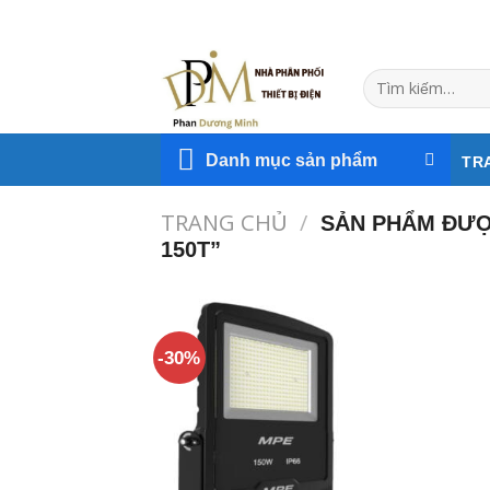
Skip
to
content
Tìm
kiếm:
Danh mục sản phẩm
TR
TRANG CHỦ
/
SẢN PHẨM ĐƯỢC
150T”
-30%