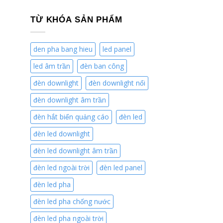
TỪ KHÓA SẢN PHẨM
den pha bang hieu
led panel
led âm trần
đèn ban công
đèn downlight
đèn downlight nổi
đèn downlight âm trần
đèn hắt biển quảng cáo
đèn led
đèn led downlight
đèn led downlight âm trần
đèn led ngoài trời
đèn led panel
đèn led pha
đèn led pha chống nước
đèn led pha ngoài trời