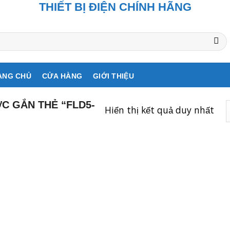
THIẾT BỊ ĐIỆN CHÍNH HÃNG
ANG CHỦ
CỬA HÀNG
GIỚI THIỆU
 GẮN THẺ “FLD5-
Hiển thị kết quả duy nhất