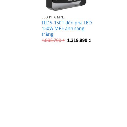
LED PHA MPE
FLD5-150T đèn pha LED
150W MPE ánh sáng
trắng
Giá
Giá
1.885.700
₫
1.319.990
₫
gốc
hiện
là:
tại
1.885.700 ₫.
là:
1.319.990 ₫.