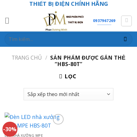
THIẾT BỊ ĐIỆN CHÍNH HÃNG
Skip
to
content
0937967269
Tìm
kiếm:
TRANG CHỦ
/
SẢN PHẨM ĐƯỢC GẮN THẺ
“HBS-80T”
LỌC
-30%
LED NHÀ XƯỞNG MPE