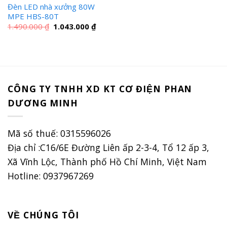
Đèn LED nhà xưởng 80W
MPE HBS-80T
Giá
Giá
1.490.000
₫
1.043.000
₫
gốc
hiện
là:
tại
1.490.000 ₫.
là:
1.043.000 ₫.
CÔNG TY TNHH XD KT CƠ ĐIỆN PHAN
DƯƠNG MINH
Mã số thuế: 0315596026
Địa chỉ :C16/6E Đường Liên ấp 2-3-4, Tổ 12 ấp 3,
Xã Vĩnh Lộc, Thành phố Hồ Chí Minh, Việt Nam
Hotline: 0937967269
VỀ CHÚNG TÔI