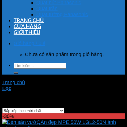
Quạt hút Panasonic
Quạt trần
Quạt tường Panasonic
TRANG CHỦ
CỬA HÀNG
GIỚI THIỆU
Giỏ hàng /
0
₫
Chưa có sản phẩm trong giỏ hàng.
Tìm
kiếm:
Trang chủ
/
Sản phẩm được gắn thẻ “LGL2-50T”
Lọc
Showing all 3 results
-30%