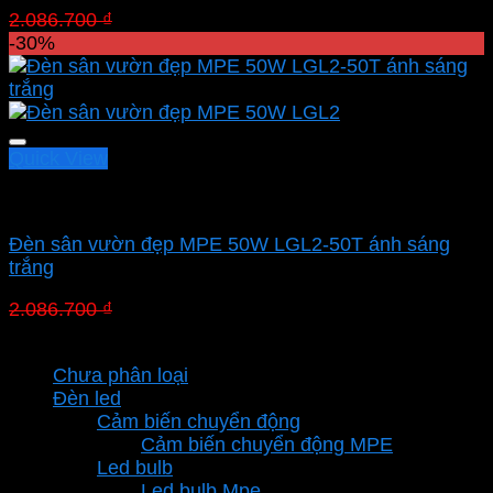
Giá
Giá
2.086.700
₫
1.460.690
₫
gốc
hiện
-30%
là:
tại
2.086.700 ₫.
là:
1.460.690 ₫.
Quick View
Led sân vườn MPE
Đèn sân vườn đẹp MPE 50W LGL2-50T ánh sáng
trắng
Giá
Giá
2.086.700
₫
1.460.690
₫
gốc
hiện
Danh mục sản phẩm
là:
tại
Chưa phân loại
2.086.700 ₫.
là:
Đèn led
1.460.690 ₫.
Cảm biến chuyển động
Cảm biến chuyển động MPE
Led bulb
Led bulb Mpe