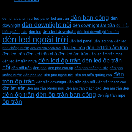
Từ khóa sản phẩm
đèn ban công
đèn
den pha bang hieu
led panel
led âm trần
đèn downlight nổi
downlight
đèn downlight âm trần
đèn hắt
đèn led downlight
biển quảng cáo
đèn led
đèn led downlight âm trần
đèn led ngoài trời
đèn led panel
đèn led pha
đèn led
đèn led tròn âm trần
đèn led tròn
pha chống nước
đèn led pha ngoài trời
đèn led trần
đèn led trần nhà
đèn led âm trần
đèn led âm trần mpe
đèn led ốp trần
đèn led ốp trần
đèn led âm trần nhựa
nổi
đèn pha
đèn nổi trần
đèn pha cao áp
đèn pha chống nước
đèn pha
đèn
kháng nước
đèn pha led
đèn pha ngoài trời
đèn rọi biển quảng cáo
tròn ốp trần
đèn trần downlight
đèn trần gắn nổi
đèn trần thạch cao
đèn âm trần
đèn âm trần phòng ngủ
đèn âm trần thạch cao
đèn âm trần đẹp
đèn ốp trần
đèn ốp trần ban công
đèn ốp trần mpe
ốp trần
CÔNG TY TNHH XD KT CƠ ĐIỆN PHAN DƯƠNG
MINH
Mã số thuế: 0315596026
Địa chỉ :C16/6E Đường Liên ấp 2-3-4, Tổ 12 ấp 3, Xã