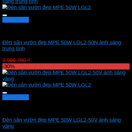
Quick View
Led sân vườn MPE
Đèn sân vườn đẹp MPE 50W LGL2-50N ánh sáng
trung tính
Giá
Giá
2.086.700
₫
1.460.690
₫
gốc
hiện
-30%
là:
tại
2.086.700 ₫.
là:
1.460.690 ₫.
Quick View
Led sân vườn MPE
Đèn sân vườn đẹp MPE 50W LGL2-50V ánh sáng
vàng