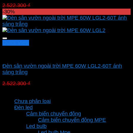
Giá
Giá
2.522.300
₫
1.765.610
₫
gốc
hiện
-30%
là:
tại
2.522.300 ₫.
là:
1.765.610 ₫.
Quick View
Led sân vườn MPE
Đèn sân vườn ngoài trời MPE 60W LGL2-60T ánh
sáng trắng
Giá
Giá
2.522.300
₫
1.765.610
₫
gốc
hiện
Danh mục sản phẩm
là:
tại
Chưa phân loại
2.522.300 ₫.
là:
Đèn led
1.765.610 ₫.
Cảm biến chuyển động
Cảm biến chuyển động MPE
Led bulb
Led bulb Mpe