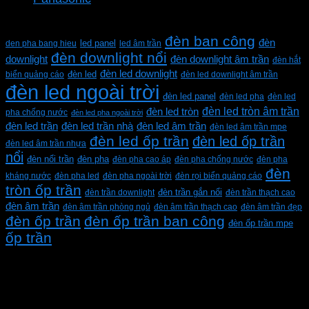
Từ khóa sản phẩm
đèn ban công
đèn
den pha bang hieu
led panel
led âm trần
đèn downlight nổi
downlight
đèn downlight âm trần
đèn hắt
đèn led downlight
biển quảng cáo
đèn led
đèn led downlight âm trần
đèn led ngoài trời
đèn led panel
đèn led pha
đèn led
đèn led tròn âm trần
đèn led tròn
pha chống nước
đèn led pha ngoài trời
đèn led trần
đèn led trần nhà
đèn led âm trần
đèn led âm trần mpe
đèn led ốp trần
đèn led ốp trần
đèn led âm trần nhựa
nổi
đèn pha
đèn nổi trần
đèn pha cao áp
đèn pha chống nước
đèn pha
đèn
kháng nước
đèn pha led
đèn pha ngoài trời
đèn rọi biển quảng cáo
tròn ốp trần
đèn trần downlight
đèn trần gắn nổi
đèn trần thạch cao
đèn âm trần
đèn âm trần phòng ngủ
đèn âm trần thạch cao
đèn âm trần đẹp
đèn ốp trần
đèn ốp trần ban công
đèn ốp trần mpe
ốp trần
CÔNG TY TNHH XD KT CƠ ĐIỆN PHAN DƯƠNG
MINH
Mã số thuế: 0315596026
Địa chỉ :C16/6E Đường Liên ấp 2-3-4, Tổ 12 ấp 3, Xã