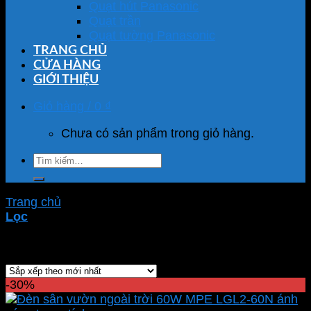
Quạt hút Panasonic
Quạt trần
Quạt tường Panasonic
TRANG CHỦ
CỬA HÀNG
GIỚI THIỆU
Giỏ hàng /
0
₫
Chưa có sản phẩm trong giỏ hàng.
Tìm
kiếm:
Trang chủ
/
Sản phẩm được gắn thẻ “LGL2-60V”
Lọc
Showing all 3 results
-30%