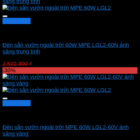
Quick View
Led sân vườn MPE
Đèn sân vườn ngoài trời 60W MPE LGL2-60N ánh
sáng trung tính
Giá
Giá
2.522.300
₫
1.765.610
₫
gốc
hiện
-30%
là:
tại
2.522.300 ₫.
là:
1.765.610 ₫.
Quick View
Led sân vườn MPE
Đèn sân vườn ngoài trời MPE 60W LGL2-60V ánh
sáng vàng