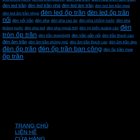
đèn led trần
đèn led trần nhà
đèn led âm trần
đèn led âm trần mpe
đèn led ốp trần
đèn led ốp trần
đèn led âm trần nhựa
nổi
đèn pha
đèn nổi trần
đèn pha cao áp
đèn pha chống nước
đèn pha
đèn
kháng nước
đèn pha led
đèn pha ngoài trời
đèn rọi biển quảng cáo
tròn ốp trần
đèn trần downlight
đèn trần gắn nổi
đèn trần thạch cao
đèn âm trần
đèn âm trần phòng ngủ
đèn âm trần thạch cao
đèn âm trần đẹp
đèn ốp trần
đèn ốp trần ban công
đèn ốp trần mpe
ốp trần
CÔNG TY TNHH XD KT CƠ ĐIỆN PHAN DƯƠNG
MINH
Mã số thuế: 0315596026
Địa chỉ :C16/6E Đường Liên ấp 2-3-4, Tổ 12 ấp 3, Xã
Vĩnh Lộc, Thành phố Hồ Chí Minh, Việt Nam
Hotline: 0937967269
VỀ CHÚNG TÔI
TRANG CHỦ
LIÊN HỆ
CỬA HÀNG