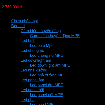
Giá
Giá
2.760.000
₫
1.904.400
₫
gốc
hiện
Danh mục sản phẩm
là:
tại
Chưa phân loại
2.760.000 ₫.
là:
Đèn led
1.904.400 ₫.
Cảm biến chuyển động
Cảm biến chuyển động MPE
Led bulb
Led bulb Mpe
Led chống nổ
Led chống nổ MPE
Led downlight âm
Led downlight âm MPE
Led nhà xưởng
Led nhà xưởng MPE
Led panel âm
Led panel âm MPE
Led panel nổi
Led panel nổi MPE
Led pha
Led pha MPE