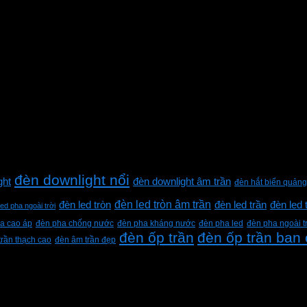
đèn downlight nổi
ght
đèn downlight âm trần
đèn hắt biển quảng
đèn led tròn âm trần
đèn led tròn
đèn led trần
đèn led 
led pha ngoài trời
a cao áp
đèn pha chống nước
đèn pha kháng nước
đèn pha led
đèn pha ngoài t
đèn ốp trần
đèn ốp trần ban
trần thạch cao
đèn âm trần đẹp
h Lộc, Thành phố Hồ Chí Minh, Việt Nam