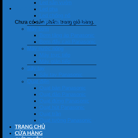
Led sân vườn
Giỏ hàng
Led pha
Led chống nổ
Cảm biến chuyển động
Chưa có sản phẩm trong giỏ hàng.
Máy bơm
Bơm tăng áp Panasonic
Bơm đẩy cao Panasonic
Máy nước nóng
Máy trực tiếp
Máy gián tiếp
Sấy tay
Sấy tay Panasonic
Quạt điện
Quạt bàn Panasonic
Quạt đảo Panasonic
Quạt đứng Panasonic
Quạt hút Panasonic
Quạt trần
Quạt tường Panasonic
TRANG CHỦ
CỬA HÀNG