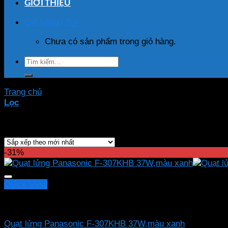
GIỚI THIỆU
Giỏ hàng /
0
₫
Chưa có sản phẩm trong giỏ hàng.
Tìm
kiếm:
Trang chủ
/
Sản phẩm được gắn thẻ “quạt f 307khb”
Lọc
Hiển thị kết quả duy nhất
-31%
Quick View
Quạt đứng Panasonic
Quạt lửng Panasonic F-307KHB 37W,màu xanh