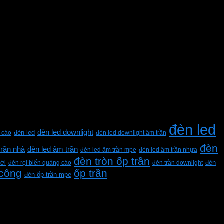
đèn led
đèn led downlight
 cáo
đèn led
đèn led downlight âm trần
đèn
trần nhà
đèn led âm trần
đèn led âm trần mpe
đèn led âm trần nhựa
đèn tròn ốp trần
rời
đèn rọi biển quảng cáo
đèn trần downlight
đèn
 công
ốp trần
đèn ốp trần mpe