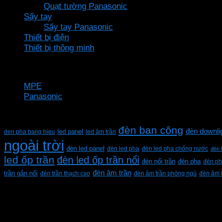
Quạt tường Panasonic
Sấy tay
Sấy tay Panasonic
Thiết bị điện
Thiết bị thông minh
Thương hiệu
MPE
Panasonic
Từ khóa sản phẩm
đèn ban công
đèn downli
den pha bang hieu
led panel
led âm trần
ngoài trời
đèn led panel
đèn led pha
đèn led pha chống nước
đèn 
led ốp trần
đèn led ốp trần nổi
đèn pha
đèn nổi trần
đèn ph
đèn âm trần
trần gắn nổi
đèn trần thạch cao
đèn âm trần phòng ngủ
đèn âm 
CÔNG TY TNHH XD KT CƠ ĐIỆN PHAN DƯƠNG MINH
Mã số thuế: 0315596026
Địa chỉ :C16/6E Đường Liên ấp 2-3-4, Tổ 12 ấp 3, Xã Vĩn