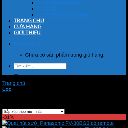
Quạt hút Panasonic
Quạt trần
Quạt tường Panasonic
TRANG CHỦ
CỬA HÀNG
GIỚI THIỆU
Giỏ hàng /
0
₫
Chưa có sản phẩm trong giỏ hàng.
Tìm
kiếm:
Trang chủ
/
Sản phẩm được gắn thẻ “quạt sưởi”
Lọc
Hiển thị kết quả duy nhất
-31%