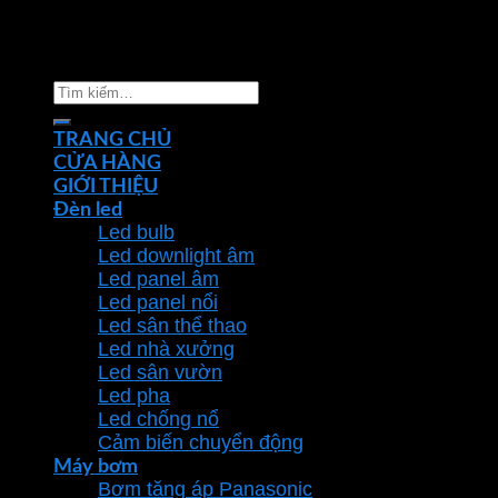
Copyright 2026 ©
Nhà phân phối thiết bị điện đèn
chiếu sáng Phan Dương Minh
Tìm
kiếm:
TRANG CHỦ
CỬA HÀNG
GIỚI THIỆU
Đèn led
Led bulb
Led downlight âm
Led panel âm
Led panel nổi
Led sân thể thao
Led nhà xưởng
Led sân vườn
Led pha
Led chống nổ
Cảm biến chuyển động
Máy bơm
Bơm tăng áp Panasonic