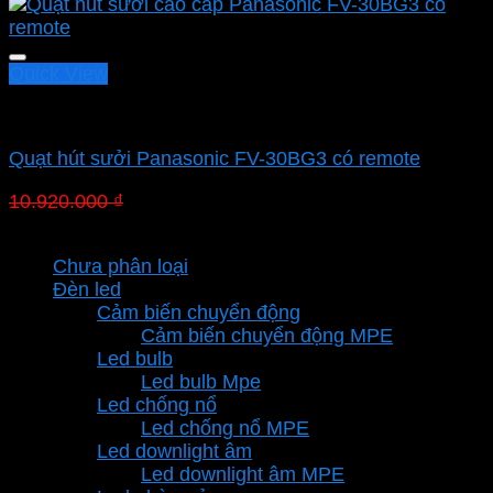
Quick View
Quạt hút Panasonic
Quạt hút sưởi Panasonic FV-30BG3 có remote
Giá
Giá
10.920.000
₫
7.534.800
₫
gốc
hiện
Danh mục sản phẩm
là:
tại
Chưa phân loại
10.920.000 ₫.
là:
Đèn led
7.534.800 ₫.
Cảm biến chuyển động
Cảm biến chuyển động MPE
Led bulb
Led bulb Mpe
Led chống nổ
Led chống nổ MPE
Led downlight âm
Led downlight âm MPE