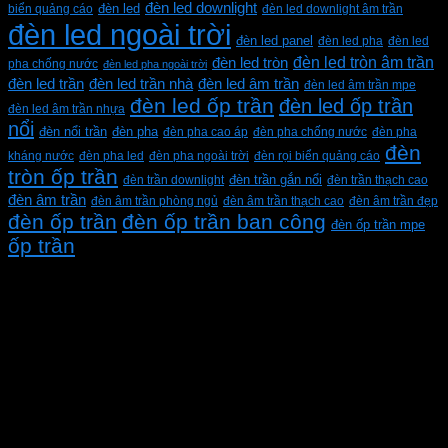
đèn led downlight
biển quảng cáo
đèn led
đèn led downlight âm trần
đèn led ngoài trời
đèn led panel
đèn led pha
đèn led
đèn led tròn âm trần
đèn led tròn
pha chống nước
đèn led pha ngoài trời
đèn led trần
đèn led trần nhà
đèn led âm trần
đèn led âm trần mpe
đèn led ốp trần
đèn led ốp trần
đèn led âm trần nhựa
nổi
đèn pha
đèn nổi trần
đèn pha cao áp
đèn pha chống nước
đèn pha
đèn
kháng nước
đèn pha led
đèn pha ngoài trời
đèn rọi biển quảng cáo
tròn ốp trần
đèn trần downlight
đèn trần gắn nổi
đèn trần thạch cao
đèn âm trần
đèn âm trần phòng ngủ
đèn âm trần thạch cao
đèn âm trần đẹp
đèn ốp trần
đèn ốp trần ban công
đèn ốp trần mpe
ốp trần
CÔNG TY TNHH XD KT CƠ ĐIỆN PHAN DƯƠNG
MINH
Mã số thuế: 0315596026
Địa chỉ :C16/6E Đường Liên ấp 2-3-4, Tổ 12 ấp 3, Xã
Vĩnh Lộc, Thành phố Hồ Chí Minh, Việt Nam
Hotline: 0937967269
VỀ CHÚNG TÔI