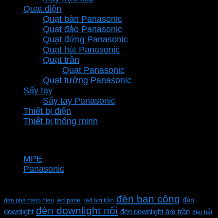
Quạt điện
Quạt bàn Panasonic
Quạt đảo Panasonic
Quạt đứng Panasonic
Quạt hút Panasonic
Quạt trần
Quạt Panasonic
Quạt tường Panasonic
Sấy tay
Sấy tay Panasonic
Thiết bị điện
Thiết bị thông minh
Thương hiệu
MPE
Panasonic
Từ khóa sản phẩm
đèn ban công
đèn
den pha bang hieu
led panel
led âm trần
đèn downlight nổi
downlight
đèn downlight âm trần
đèn hắt