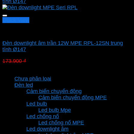
Quick View
Led downlight âm MPE
Đèn downlight âm trần 12W MPE RPL-12SN trung
tính Ø147
Giá
Giá
173.900
₫
121.730
₫
gốc
hiện
Danh mục sản phẩm
là:
tại
Chưa phân loại
173.900 ₫.
là:
Đèn led
121.730 ₫.
Cảm biến chuyển động
Cảm biến chuyển động MPE
Led bulb
Led bulb Mpe
Led chống nổ
Led chống nổ MPE
Led downlight âm