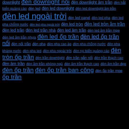
đèn downlight nổi
downlight
đèn downlight âm trần
đèn hắt
đèn led downlight
biển quảng cáo
đèn led
đèn led downlight âm trần
đèn led ngoài trời
đèn led panel
đèn led pha
đèn led
đèn led tròn âm trần
đèn led tròn
pha chống nước
đèn led pha ngoài trời
đèn led trần
đèn led trần nhà
đèn led âm trần
đèn led âm trần mpe
đèn led ốp trần
đèn led ốp trần
đèn led âm trần nhựa
nổi
đèn pha
đèn nổi trần
đèn pha cao áp
đèn pha chống nước
đèn pha
đèn
kháng nước
đèn pha led
đèn pha ngoài trời
đèn rọi biển quảng cáo
tròn ốp trần
đèn trần downlight
đèn trần gắn nổi
đèn trần thạch cao
đèn âm trần
đèn âm trần phòng ngủ
đèn âm trần thạch cao
đèn âm trần đẹp
đèn ốp trần
đèn ốp trần ban công
đèn ốp trần mpe
ốp trần
CÔNG TY TNHH XD KT CƠ ĐIỆN PHAN DƯƠNG
MINH
Mã số thuế: 0315596026
Địa chỉ :C16/6E Đường Liên ấp 2-3-4, Tổ 12 ấp 3, Xã
Vĩnh Lộc, Thành phố Hồ Chí Minh, Việt Nam
Hotline: 0937967269