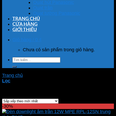
Quạt hút Panasonic
Quạt trần
Quạt tường Panasonic
TRANG CHỦ
CỬA HÀNG
GIỚI THIỆU
Giỏ hàng /
0
₫
Chưa có sản phẩm trong giỏ hàng.
Tìm
kiếm:
Trang chủ
/
Sản phẩm được gắn thẻ “RPL-12SN”
Lọc
Hiển thị kết quả duy nhất
-30%