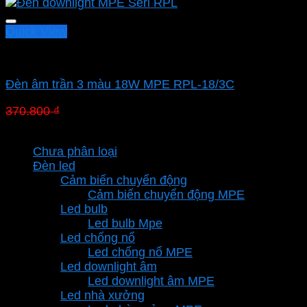
Quick View
Led downlight âm MPE
Đèn âm trần 3 màu 18W MPE RPL-18/3C
Giá
Giá
370.800
₫
259.560
₫
gốc
hiện
Danh mục sản phẩm
là:
tại
Chưa phân loại
370.800 ₫.
là:
Đèn led
259.560 ₫.
Cảm biến chuyển động
Cảm biến chuyển động MPE
Led bulb
Led bulb Mpe
Led chống nổ
Led chống nổ MPE
Led downlight âm
Led downlight âm MPE
Led nhà xưởng