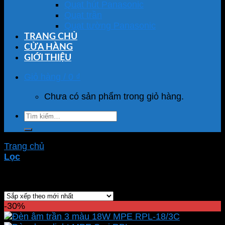
Quạt hút Panasonic
Quạt trần
Quạt tường Panasonic
TRANG CHỦ
CỬA HÀNG
GIỚI THIỆU
Giỏ hàng /
0
₫
Chưa có sản phẩm trong giỏ hàng.
Tìm
kiếm:
Trang chủ
/
Sản phẩm được gắn thẻ “RPL-18/3C”
Lọc
Hiển thị kết quả duy nhất
-30%