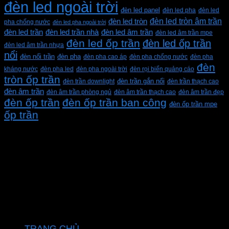
đèn led ngoài trời
đèn led panel
đèn led pha
đèn led
đèn led tròn âm trần
đèn led tròn
pha chống nước
đèn led pha ngoài trời
đèn led trần
đèn led trần nhà
đèn led âm trần
đèn led âm trần mpe
đèn led ốp trần
đèn led ốp trần
đèn led âm trần nhựa
nổi
đèn pha
đèn nổi trần
đèn pha cao áp
đèn pha chống nước
đèn pha
đèn
kháng nước
đèn pha led
đèn pha ngoài trời
đèn rọi biển quảng cáo
tròn ốp trần
đèn trần downlight
đèn trần gắn nổi
đèn trần thạch cao
đèn âm trần
đèn âm trần phòng ngủ
đèn âm trần thạch cao
đèn âm trần đẹp
đèn ốp trần
đèn ốp trần ban công
đèn ốp trần mpe
ốp trần
CÔNG TY TNHH XD KT CƠ ĐIỆN PHAN DƯƠNG
MINH
Mã số thuế: 0315596026
Địa chỉ :C16/6E Đường Liên ấp 2-3-4, Tổ 12 ấp 3, Xã
Vĩnh Lộc, Thành phố Hồ Chí Minh, Việt Nam
Hotline: 0937967269
VỀ CHÚNG TÔI
TRANG CHỦ