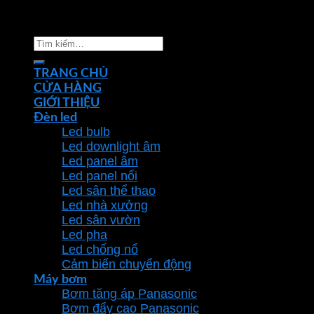
Copyright 2026 ©
Nhà phân phối thiết bị điện đèn
chiếu sáng Phan Dương Minh
Tìm
kiếm:
TRANG CHỦ
CỬA HÀNG
GIỚI THIỆU
Đèn led
Led bulb
Led downlight âm
Led panel âm
Led panel nổi
Led sân thể thao
Led nhà xưởng
Led sân vườn
Led pha
Led chống nổ
Cảm biến chuyển động
Máy bơm
Bơm tăng áp Panasonic
Bơm đẩy cao Panasonic