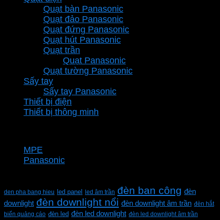
Quạt bàn Panasonic
Quạt đảo Panasonic
Quạt đứng Panasonic
Quạt hút Panasonic
Quạt trần
Quạt Panasonic
Quạt tường Panasonic
Sấy tay
Sấy tay Panasonic
Thiết bị điện
Thiết bị thông minh
Thương hiệu
MPE
Panasonic
Từ khóa sản phẩm
đèn ban công
đèn
den pha bang hieu
led panel
led âm trần
đèn downlight nổi
downlight
đèn downlight âm trần
đèn hắt
đèn led downlight
biển quảng cáo
đèn led
đèn led downlight âm trần