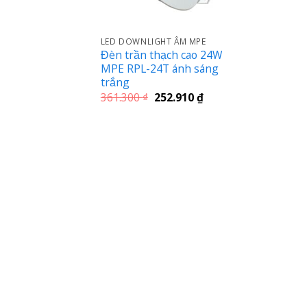
LED DOWNLIGHT ÂM MPE
Đèn trần thạch cao 24W
MPE RPL-24T ánh sáng
trắng
Giá
Giá
361.300
₫
252.910
₫
gốc
hiện
là:
tại
361.300 ₫.
là:
252.910 ₫.