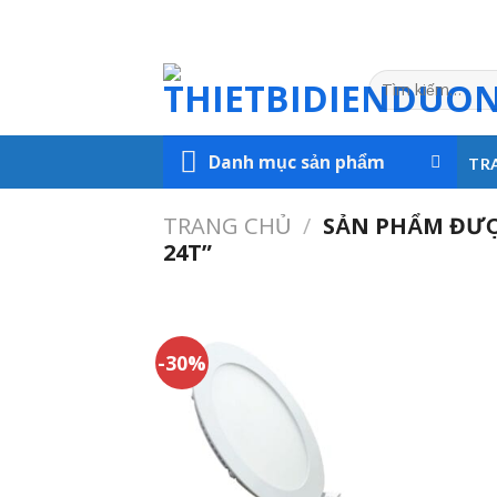
Skip
to
content
Tìm
kiếm:
Danh mục sản phẩm
TR
TRANG CHỦ
/
SẢN PHẨM ĐƯỢ
24T”
-30%