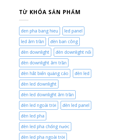
TỪ KHÓA SẢN PHẨM
den pha bang hieu
led panel
led âm trần
đèn ban công
đèn downlight
đèn downlight nổi
đèn downlight âm trần
đèn hắt biển quảng cáo
đèn led
đèn led downlight
đèn led downlight âm trần
đèn led ngoài trời
đèn led panel
đèn led pha
đèn led pha chống nước
đèn led pha ngoài trời