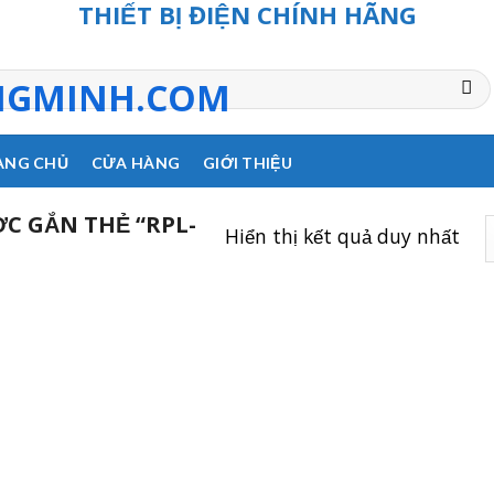
THIẾT BỊ ĐIỆN CHÍNH HÃNG
ANG CHỦ
CỬA HÀNG
GIỚI THIỆU
C GẮN THẺ “RPL-
Hiển thị kết quả duy nhất