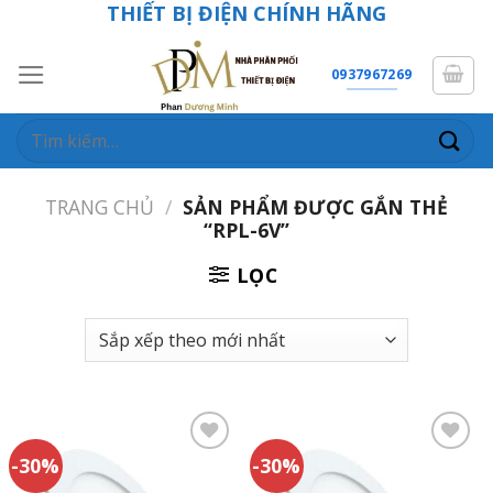
THIẾT BỊ ĐIỆN CHÍNH HÃNG
Skip
to
content
0937967269
Tìm
kiếm:
TRANG CHỦ
/
SẢN PHẨM ĐƯỢC GẮN THẺ
“RPL-6V”
LỌC
-30%
-30%