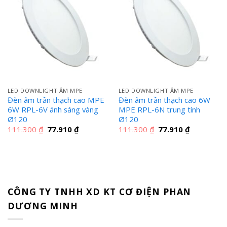
LED DOWNLIGHT ÂM MPE
LED DOWNLIGHT ÂM MPE
Đèn âm trần thạch cao MPE
Đèn âm trần thạch cao 6W
6W RPL-6V ánh sáng vàng
MPE RPL-6N trung tính
Ø120
Ø120
Giá
Giá
Giá
Giá
111.300
₫
77.910
₫
111.300
₫
77.910
₫
gốc
hiện
gốc
hiện
là:
tại
là:
tại
111.300 ₫.
là:
111.300 ₫.
là:
77.910 ₫.
77.910 ₫.
CÔNG TY TNHH XD KT CƠ ĐIỆN PHAN
DƯƠNG MINH