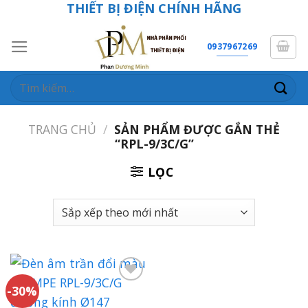
THIẾT BỊ ĐIỆN CHÍNH HÃNG
Skip
to
content
0937967269
Tìm
kiếm:
TRANG CHỦ
/
SẢN PHẨM ĐƯỢC GẮN THẺ
“RPL-9/3C/G”
LỌC
-30%