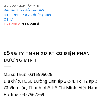
LED DOWNLIGHT ÂM MPE
Đèn âm trần đổi màu 9W
MPE RPL-9/3C/G đường kính
Ø147
Giá
Giá
163.200
₫
114.240
₫
gốc
hiện
là:
tại
163.200 ₫.
là:
114.240 ₫.
CÔNG TY TNHH XD KT CƠ ĐIỆN PHAN
DƯƠNG MINH
Mã số thuế: 0315596026
Địa chỉ :C16/6E Đường Liên ấp 2-3-4, Tổ 12 ấp 3,
Xã Vĩnh Lộc, Thành phố Hồ Chí Minh, Việt Nam
Hotline: 0937967269