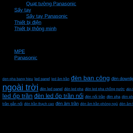
Quạt tường Panasonic
Sấy tay
Sấy tay Panasonic
Thiết bị điện
Thiết bị thông minh
Thương hiệu
MPE
Panasonic
Từ khóa sản phẩm
đèn ban công
đèn downli
den pha bang hieu
led panel
led âm trần
ngoài trời
đèn led panel
đèn led pha
đèn led pha chống nước
đèn 
led ốp trần
đèn led ốp trần nổi
đèn pha
đèn nổi trần
đèn ph
đèn âm trần
trần gắn nổi
đèn trần thạch cao
đèn âm trần phòng ngủ
đèn âm 
CÔNG TY TNHH XD KT CƠ ĐIỆN PHAN DƯƠNG MINH
Mã số thuế: 0315596026
Địa chỉ :C16/6E Đường Liên ấp 2-3-4, Tổ 12 ấp 3, Xã Vĩn