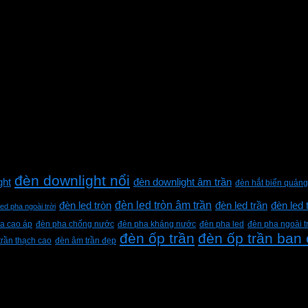
đèn downlight nổi
ght
đèn downlight âm trần
đèn hắt biển quảng
đèn led tròn âm trần
đèn led tròn
đèn led trần
đèn led 
led pha ngoài trời
a cao áp
đèn pha chống nước
đèn pha kháng nước
đèn pha led
đèn pha ngoài t
đèn ốp trần
đèn ốp trần ban
trần thạch cao
đèn âm trần đẹp
h Lộc, Thành phố Hồ Chí Minh, Việt Nam