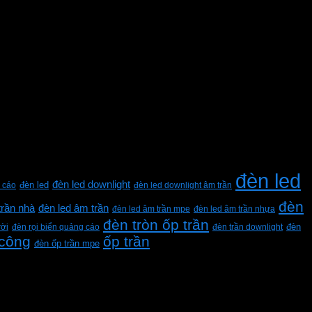
đèn led
đèn led downlight
 cáo
đèn led
đèn led downlight âm trần
đèn
trần nhà
đèn led âm trần
đèn led âm trần mpe
đèn led âm trần nhựa
đèn tròn ốp trần
rời
đèn rọi biển quảng cáo
đèn trần downlight
đèn
 công
ốp trần
đèn ốp trần mpe