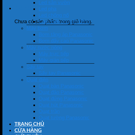
Led sân vườn
Giỏ hàng
Led pha
Led chống nổ
Cảm biến chuyển động
Chưa có sản phẩm trong giỏ hàng.
Máy bơm
Bơm tăng áp Panasonic
Bơm đẩy cao Panasonic
Máy nước nóng
Máy trực tiếp
Máy gián tiếp
Sấy tay
Sấy tay Panasonic
Quạt điện
Quạt bàn Panasonic
Quạt đảo Panasonic
Quạt đứng Panasonic
Quạt hút Panasonic
Quạt trần
Quạt tường Panasonic
TRANG CHỦ
CỬA HÀNG