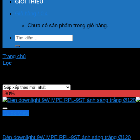
GIỚI THIỆU
Giỏ hàng /
0
₫
Chưa có sản phẩm trong giỏ hàng.
Tìm
kiếm:
Trang chủ
/
Sản phẩm được gắn thẻ “RPL-9ST”
Lọc
Hiển thị kết quả duy nhất
-30%
Quick View
Led downlight âm MPE
Đèn downlight 9W MPE RPL-9ST ánh sáng trắng Ø120