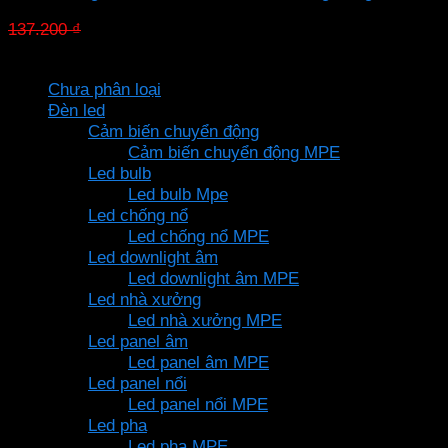
Giá
Giá
137.200
₫
96.040
₫
gốc
hiện
Danh mục sản phẩm
là:
tại
Chưa phân loại
137.200 ₫.
là:
Đèn led
96.040 ₫.
Cảm biến chuyển động
Cảm biến chuyển động MPE
Led bulb
Led bulb Mpe
Led chống nổ
Led chống nổ MPE
Led downlight âm
Led downlight âm MPE
Led nhà xưởng
Led nhà xưởng MPE
Led panel âm
Led panel âm MPE
Led panel nổi
Led panel nổi MPE
Led pha
Led pha MPE