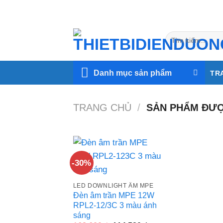
Skip
to
content
Tìm
kiếm:
Danh mục sản phẩm
TR
TRANG CHỦ
/
SẢN PHẨM ĐƯỢC
-30%
LED DOWNLIGHT ÂM MPE
Đèn âm trần MPE 12W
RPL2-12/3C 3 màu ánh
sáng