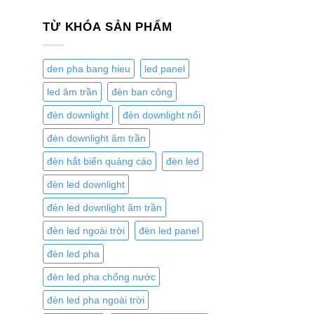
TỪ KHÓA SẢN PHẨM
den pha bang hieu
led panel
led âm trần
đèn ban công
đèn downlight
đèn downlight nổi
đèn downlight âm trần
đèn hắt biển quảng cáo
đèn led
đèn led downlight
đèn led downlight âm trần
đèn led ngoài trời
đèn led panel
đèn led pha
đèn led pha chống nước
đèn led pha ngoài trời