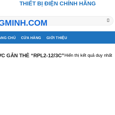
THIẾT BỊ ĐIỆN CHÍNH HÃNG
ANG CHỦ
CỬA HÀNG
GIỚI THIỆU
Hiển thị kết quả duy nhất
 GẮN THẺ “RPL2-12/3C”