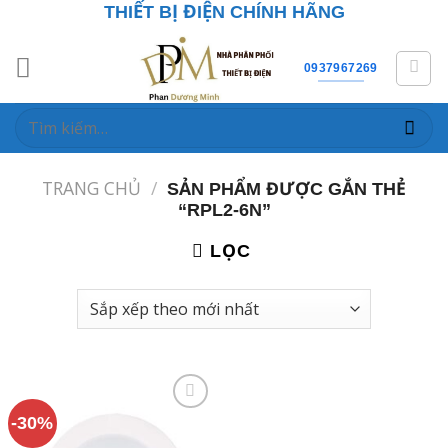
Skip
THIẾT BỊ ĐIỆN CHÍNH HÃNG
to
content
0937967269
Tìm
kiếm:
TRANG CHỦ
/
SẢN PHẨM ĐƯỢC GẮN THẺ
“RPL2-6N”
LỌC
-30%