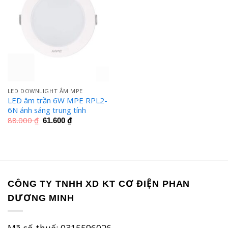
LED DOWNLIGHT ÂM MPE
LED âm trần 6W MPE RPL2-
6N ánh sáng trung tính
Giá
Giá
88.000
₫
61.600
₫
gốc
hiện
là:
tại
88.000 ₫.
là:
61.600 ₫.
CÔNG TY TNHH XD KT CƠ ĐIỆN PHAN
DƯƠNG MINH
Mã số thuế: 0315596026