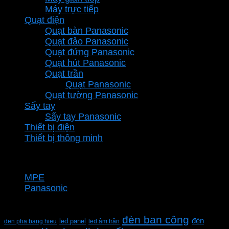
Máy trực tiếp
Quạt điện
Quạt bàn Panasonic
Quạt đảo Panasonic
Quạt đứng Panasonic
Quạt hút Panasonic
Quạt trần
Quạt Panasonic
Quạt tường Panasonic
Sấy tay
Sấy tay Panasonic
Thiết bị điện
Thiết bị thông minh
Thương hiệu
MPE
Panasonic
Từ khóa sản phẩm
đèn ban công
đèn
den pha bang hieu
led panel
led âm trần