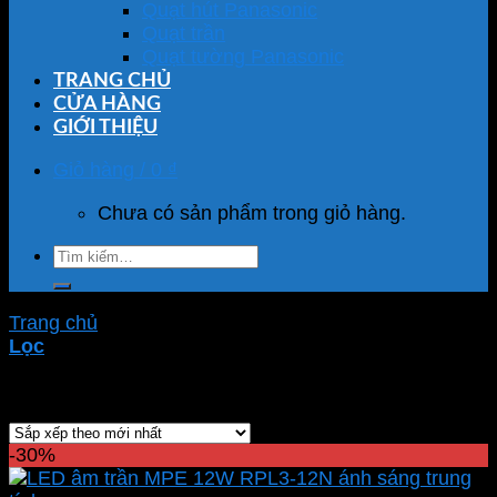
Quạt hút Panasonic
Quạt trần
Quạt tường Panasonic
TRANG CHỦ
CỬA HÀNG
GIỚI THIỆU
Giỏ hàng /
0
₫
Chưa có sản phẩm trong giỏ hàng.
Tìm
kiếm:
Trang chủ
/
Sản phẩm được gắn thẻ “RPL3-12N”
Lọc
Hiển thị kết quả duy nhất
-30%