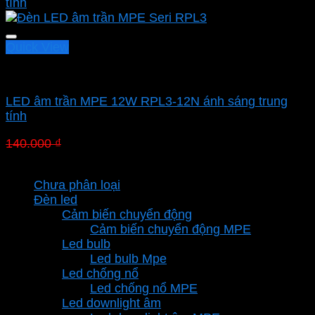
Quick View
Led downlight âm MPE
LED âm trần MPE 12W RPL3-12N ánh sáng trung
tính
Giá
Giá
140.000
₫
98.000
₫
gốc
hiện
Danh mục sản phẩm
là:
tại
Chưa phân loại
140.000 ₫.
là:
Đèn led
98.000 ₫.
Cảm biến chuyển động
Cảm biến chuyển động MPE
Led bulb
Led bulb Mpe
Led chống nổ
Led chống nổ MPE
Led downlight âm