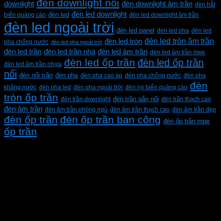
đèn downlight nổi
downlight
đèn downlight âm trần
đèn hắt
đèn led downlight
biển quảng cáo
đèn led
đèn led downlight âm trần
đèn led ngoài trời
đèn led panel
đèn led pha
đèn led
đèn led tròn âm trần
đèn led tròn
pha chống nước
đèn led pha ngoài trời
đèn led trần
đèn led trần nhà
đèn led âm trần
đèn led âm trần mpe
đèn led ốp trần
đèn led ốp trần
đèn led âm trần nhựa
nổi
đèn pha
đèn nổi trần
đèn pha cao áp
đèn pha chống nước
đèn pha
đèn
kháng nước
đèn pha led
đèn pha ngoài trời
đèn rọi biển quảng cáo
tròn ốp trần
đèn trần downlight
đèn trần gắn nổi
đèn trần thạch cao
đèn âm trần
đèn âm trần phòng ngủ
đèn âm trần thạch cao
đèn âm trần đẹp
đèn ốp trần
đèn ốp trần ban công
đèn ốp trần mpe
ốp trần
CÔNG TY TNHH XD KT CƠ ĐIỆN PHAN DƯƠNG
MINH
Mã số thuế: 0315596026
Địa chỉ :C16/6E Đường Liên ấp 2-3-4, Tổ 12 ấp 3, Xã
Vĩnh Lộc, Thành phố Hồ Chí Minh, Việt Nam
Hotline: 0937967269