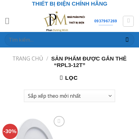
Skip
THIẾT BỊ ĐIỆN CHÍNH HÃNG
to
content
0937967269
Tìm
kiếm:
TRANG CHỦ
/
SẢN PHẨM ĐƯỢC GẮN THẺ
“RPL3-12T”
LỌC
-30%