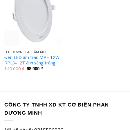
LED DOWNLIGHT ÂM MPE
Đèn LED âm trần MPE 12W
RPL3-12T ánh sáng trắng
Giá
Giá
140.000
₫
98.000
₫
gốc
hiện
là:
tại
140.000 ₫.
là:
98.000 ₫.
CÔNG TY TNHH XD KT CƠ ĐIỆN PHAN
DƯƠNG MINH
Mã số thuế: 0315596026