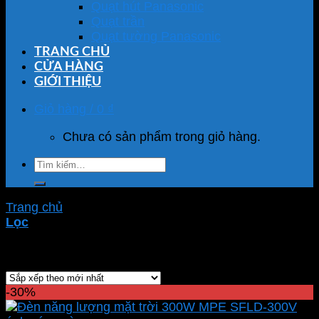
Quạt hút Panasonic
Quạt trần
Quạt tường Panasonic
TRANG CHỦ
CỬA HÀNG
GIỚI THIỆU
Giỏ hàng /
0
₫
Chưa có sản phẩm trong giỏ hàng.
Tìm
kiếm:
Trang chủ
/
Sản phẩm được gắn thẻ “SFLD-300V”
Lọc
Hiển thị kết quả duy nhất
-30%