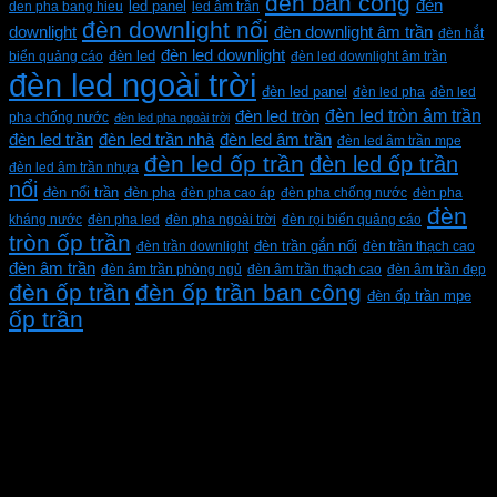
đèn ban công
đèn
den pha bang hieu
led panel
led âm trần
đèn downlight nổi
downlight
đèn downlight âm trần
đèn hắt
đèn led downlight
biển quảng cáo
đèn led
đèn led downlight âm trần
đèn led ngoài trời
đèn led panel
đèn led pha
đèn led
đèn led tròn âm trần
đèn led tròn
pha chống nước
đèn led pha ngoài trời
đèn led trần
đèn led trần nhà
đèn led âm trần
đèn led âm trần mpe
đèn led ốp trần
đèn led ốp trần
đèn led âm trần nhựa
nổi
đèn pha
đèn nổi trần
đèn pha cao áp
đèn pha chống nước
đèn pha
đèn
kháng nước
đèn pha led
đèn pha ngoài trời
đèn rọi biển quảng cáo
tròn ốp trần
đèn trần downlight
đèn trần gắn nổi
đèn trần thạch cao
đèn âm trần
đèn âm trần phòng ngủ
đèn âm trần thạch cao
đèn âm trần đẹp
đèn ốp trần
đèn ốp trần ban công
đèn ốp trần mpe
ốp trần
CÔNG TY TNHH XD KT CƠ ĐIỆN PHAN DƯƠNG
MINH
Mã số thuế: 0315596026
Địa chỉ :C16/6E Đường Liên ấp 2-3-4, Tổ 12 ấp 3, Xã
Vĩnh Lộc, Thành phố Hồ Chí Minh, Việt Nam
Hotline: 0937967269