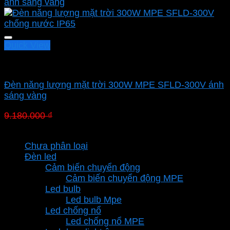
Quick View
Led pha MPE
Đèn năng lượng mặt trời 300W MPE SFLD-300V ánh
sáng vàng
Giá
Giá
9.180.000
₫
6.426.000
₫
gốc
hiện
Danh mục sản phẩm
là:
tại
Chưa phân loại
9.180.000 ₫.
là:
Đèn led
6.426.000 ₫.
Cảm biến chuyển động
Cảm biến chuyển động MPE
Led bulb
Led bulb Mpe
Led chống nổ
Led chống nổ MPE