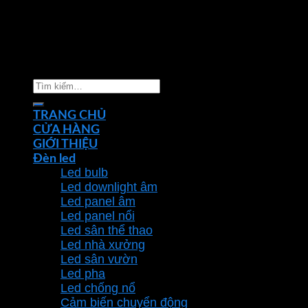
Copyright 2026 ©
Nhà phân phối thiết bị điện đèn
chiếu sáng Phan Dương Minh
Tìm
kiếm:
TRANG CHỦ
CỬA HÀNG
GIỚI THIỆU
Đèn led
Led bulb
Led downlight âm
Led panel âm
Led panel nổi
Led sân thể thao
Led nhà xưởng
Led sân vườn
Led pha
Led chống nổ
Cảm biến chuyển động