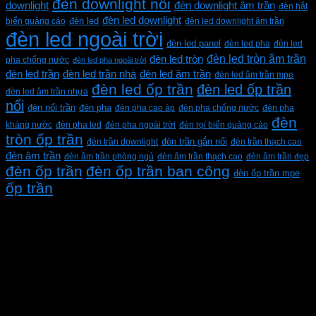
đèn downlight nổi
downlight
đèn downlight âm trần
đèn hắt
đèn led downlight
biển quảng cáo
đèn led
đèn led downlight âm trần
đèn led ngoài trời
đèn led panel
đèn led pha
đèn led
đèn led tròn âm trần
đèn led tròn
pha chống nước
đèn led pha ngoài trời
đèn led trần
đèn led trần nhà
đèn led âm trần
đèn led âm trần mpe
đèn led ốp trần
đèn led ốp trần
đèn led âm trần nhựa
nổi
đèn pha
đèn nổi trần
đèn pha cao áp
đèn pha chống nước
đèn pha
đèn
kháng nước
đèn pha led
đèn pha ngoài trời
đèn rọi biển quảng cáo
tròn ốp trần
đèn trần downlight
đèn trần gắn nổi
đèn trần thạch cao
đèn âm trần
đèn âm trần phòng ngủ
đèn âm trần thạch cao
đèn âm trần đẹp
đèn ốp trần
đèn ốp trần ban công
đèn ốp trần mpe
ốp trần
CÔNG TY TNHH XD KT CƠ ĐIỆN PHAN DƯƠNG
MINH
Mã số thuế: 0315596026
Địa chỉ :C16/6E Đường Liên ấp 2-3-4, Tổ 12 ấp 3, Xã
Vĩnh Lộc, Thành phố Hồ Chí Minh, Việt Nam
Hotline: 0937967269