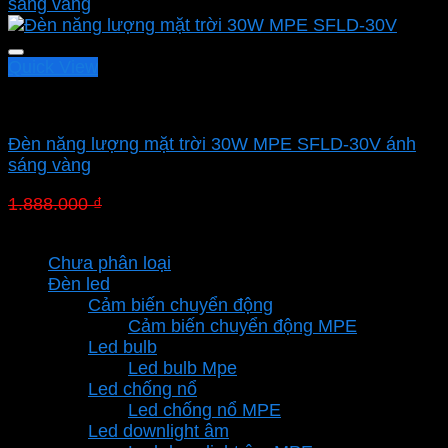
Quick View
Led pha MPE
Đèn năng lượng mặt trời 30W MPE SFLD-30V ánh
sáng vàng
Giá
Giá
1.888.000
₫
1.321.600
₫
gốc
hiện
Danh mục sản phẩm
là:
tại
Chưa phân loại
1.888.000 ₫.
là:
Đèn led
1.321.600 ₫.
Cảm biến chuyển động
Cảm biến chuyển động MPE
Led bulb
Led bulb Mpe
Led chống nổ
Led chống nổ MPE
Led downlight âm