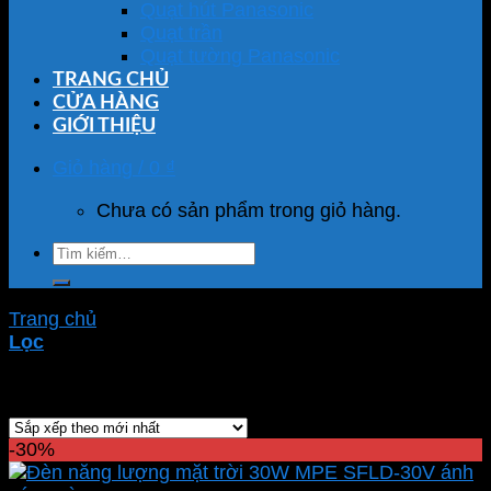
Quạt hút Panasonic
Quạt trần
Quạt tường Panasonic
TRANG CHỦ
CỬA HÀNG
GIỚI THIỆU
Giỏ hàng /
0
₫
Chưa có sản phẩm trong giỏ hàng.
Tìm
kiếm:
Trang chủ
/
Sản phẩm được gắn thẻ “SFLD-30V”
Lọc
Hiển thị kết quả duy nhất
-30%