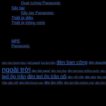
Quạt tường Panasonic
Sấy tay
Sấy tay Panasonic
Thiết bị điện
Thiết bị thông minh
Thương hiệu
MPE
Panasonic
Từ khóa sản phẩm
đèn ban công
đèn downli
den pha bang hieu
led panel
led âm trần
ngoài trời
đèn led panel
đèn led pha
đèn led pha chống nước
đèn 
led ốp trần
đèn led ốp trần nổi
đèn pha
đèn nổi trần
đèn ph
đèn âm trần
trần gắn nổi
đèn trần thạch cao
đèn âm trần phòng ngủ
đèn âm 
CÔNG TY TNHH XD KT CƠ ĐIỆN PHAN DƯƠNG MINH
Mã số thuế: 0315596026
Địa chỉ :C16/6E Đường Liên ấp 2-3-4, Tổ 12 ấp 3, Xã Vĩn