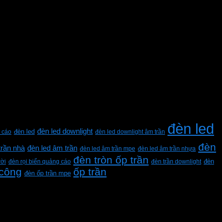
đèn led
đèn led downlight
 cáo
đèn led
đèn led downlight âm trần
đèn
trần nhà
đèn led âm trần
đèn led âm trần mpe
đèn led âm trần nhựa
đèn tròn ốp trần
rời
đèn rọi biển quảng cáo
đèn trần downlight
đèn
 công
ốp trần
đèn ốp trần mpe