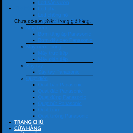
Led sân vườn
Giỏ hàng
Led pha
Led chống nổ
Cảm biến chuyển động
Chưa có sản phẩm trong giỏ hàng.
Máy bơm
Bơm tăng áp Panasonic
Bơm đẩy cao Panasonic
Máy nước nóng
Máy trực tiếp
Máy gián tiếp
Sấy tay
Sấy tay Panasonic
Quạt điện
Quạt bàn Panasonic
Quạt đảo Panasonic
Quạt đứng Panasonic
Quạt hút Panasonic
Quạt trần
Quạt tường Panasonic
TRANG CHỦ
CỬA HÀNG