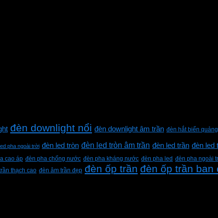
đèn downlight nổi
ght
đèn downlight âm trần
đèn hắt biển quảng
đèn led tròn âm trần
đèn led tròn
đèn led trần
đèn led 
led pha ngoài trời
a cao áp
đèn pha chống nước
đèn pha kháng nước
đèn pha led
đèn pha ngoài t
đèn ốp trần
đèn ốp trần ban
trần thạch cao
đèn âm trần đẹp
h Lộc, Thành phố Hồ Chí Minh, Việt Nam