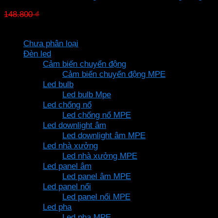
Giá
Giá
148.800
₫
104.160
₫
gốc
hiện
Danh mục sản phẩm
là:
tại
Chưa phân loại
148.800 ₫.
là:
Đèn led
104.160 ₫.
Cảm biến chuyển động
Cảm biến chuyển động MPE
Led bulb
Led bulb Mpe
Led chống nổ
Led chống nổ MPE
Led downlight âm
Led downlight âm MPE
Led nhà xưởng
Led nhà xưởng MPE
Led panel âm
Led panel âm MPE
Led panel nổi
Led panel nổi MPE
Led pha
Led pha MPE