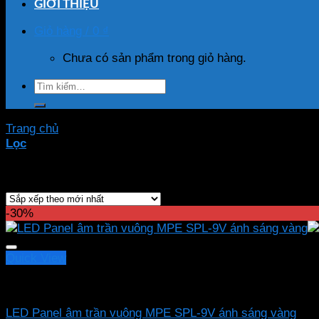
GIỚI THIỆU
Giỏ hàng /
0
₫
Chưa có sản phẩm trong giỏ hàng.
Tìm
kiếm:
Trang chủ
/
Sản phẩm được gắn thẻ “SPL-9V”
Lọc
Hiển thị kết quả duy nhất
-30%
Quick View
Led downlight âm MPE
LED Panel âm trần vuông MPE SPL-9V ánh sáng vàng