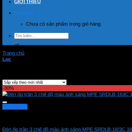
GIỚI THIỆU
Giỏ hàng /
0
₫
Chưa có sản phẩm trong giỏ hàng.
Tìm
kiếm:
Trang chủ
/
Sản phẩm được gắn thẻ “SRDLB-16/3C”
Lọc
Hiển thị kết quả duy nhất
-30%
Quick View
Led panel nổi MPE
Đèn ốp trần 3 chế độ màu ánh sáng MPE SRDLB-16/3C 1