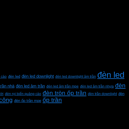
đèn led
đèn led downlight
 cáo
đèn led
đèn led downlight âm trần
đèn
trần nhà
đèn led âm trần
đèn led âm trần mpe
đèn led âm trần nhựa
đèn tròn ốp trần
rời
đèn rọi biển quảng cáo
đèn trần downlight
đèn
 công
ốp trần
đèn ốp trần mpe