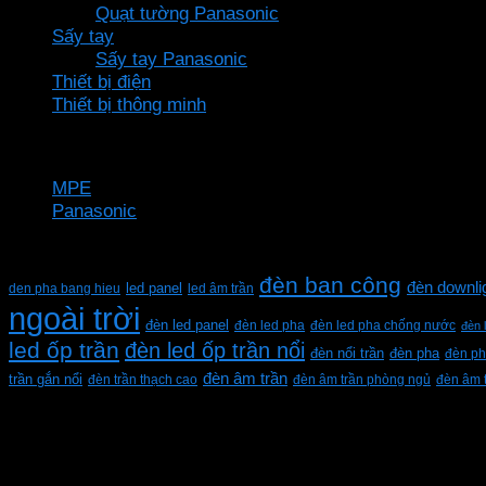
Quạt tường Panasonic
Sấy tay
Sấy tay Panasonic
Thiết bị điện
Thiết bị thông minh
Thương hiệu
MPE
Panasonic
Từ khóa sản phẩm
đèn ban công
đèn downli
den pha bang hieu
led panel
led âm trần
ngoài trời
đèn led panel
đèn led pha
đèn led pha chống nước
đèn 
led ốp trần
đèn led ốp trần nổi
đèn pha
đèn nổi trần
đèn ph
đèn âm trần
trần gắn nổi
đèn trần thạch cao
đèn âm trần phòng ngủ
đèn âm 
CÔNG TY TNHH XD KT CƠ ĐIỆN PHAN DƯƠNG MINH
Mã số thuế: 0315596026
Địa chỉ :C16/6E Đường Liên ấp 2-3-4, Tổ 12 ấp 3, Xã Vĩn