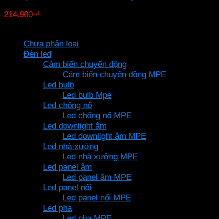
Giá
Giá
214.900
₫
150.430
₫
gốc
hiện
Danh mục sản phẩm
là:
tại
Chưa phân loại
214.900 ₫.
là:
Đèn led
150.430 ₫.
Cảm biến chuyển động
Cảm biến chuyển động MPE
Led bulb
Led bulb Mpe
Led chống nổ
Led chống nổ MPE
Led downlight âm
Led downlight âm MPE
Led nhà xưởng
Led nhà xưởng MPE
Led panel âm
Led panel âm MPE
Led panel nổi
Led panel nổi MPE
Led pha
Led pha MPE