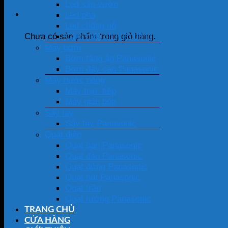
Led sân vườn
Giỏ hàng
Led pha
Led chống nổ
Cảm biến chuyển động
Chưa có sản phẩm trong giỏ hàng.
Máy bơm
Bơm tăng áp Panasonic
Bơm đẩy cao Panasonic
Máy nước nóng
Máy trực tiếp
Máy gián tiếp
Sấy tay
Sấy tay Panasonic
Quạt điện
Quạt bàn Panasonic
Quạt đảo Panasonic
Quạt đứng Panasonic
Quạt hút Panasonic
Quạt trần
Quạt tường Panasonic
TRANG CHỦ
CỬA HÀNG