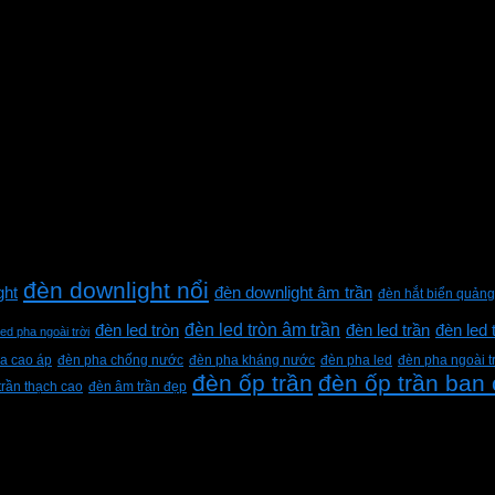
đèn downlight nổi
ght
đèn downlight âm trần
đèn hắt biển quảng
đèn led tròn âm trần
đèn led tròn
đèn led trần
đèn led 
led pha ngoài trời
a cao áp
đèn pha chống nước
đèn pha kháng nước
đèn pha led
đèn pha ngoài t
đèn ốp trần
đèn ốp trần ban
trần thạch cao
đèn âm trần đẹp
h Lộc, Thành phố Hồ Chí Minh, Việt Nam