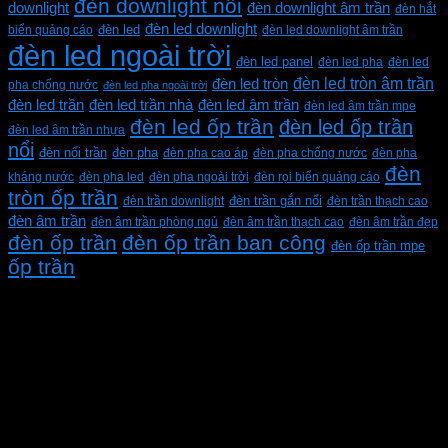
đèn downlight nổi
downlight
đèn downlight âm trần
đèn hắt
đèn led downlight
biển quảng cáo
đèn led
đèn led downlight âm trần
đèn led ngoài trời
đèn led panel
đèn led pha
đèn led
đèn led tròn âm trần
đèn led tròn
pha chống nước
đèn led pha ngoài trời
đèn led trần
đèn led trần nhà
đèn led âm trần
đèn led âm trần mpe
đèn led ốp trần
đèn led ốp trần
đèn led âm trần nhựa
nổi
đèn pha
đèn nổi trần
đèn pha cao áp
đèn pha chống nước
đèn pha
đèn
kháng nước
đèn pha led
đèn pha ngoài trời
đèn rọi biển quảng cáo
tròn ốp trần
đèn trần downlight
đèn trần gắn nổi
đèn trần thạch cao
đèn âm trần
đèn âm trần phòng ngủ
đèn âm trần thạch cao
đèn âm trần đẹp
đèn ốp trần
đèn ốp trần ban công
đèn ốp trần mpe
ốp trần
CÔNG TY TNHH XD KT CƠ ĐIỆN PHAN DƯƠNG
MINH
Mã số thuế: 0315596026
Địa chỉ :C16/6E Đường Liên ấp 2-3-4, Tổ 12 ấp 3, Xã
Vĩnh Lộc, Thành phố Hồ Chí Minh, Việt Nam
Hotline: 0937967269