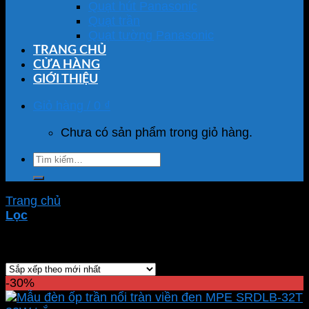
Quạt hút Panasonic
Quạt trần
Quạt tường Panasonic
TRANG CHỦ
CỬA HÀNG
GIỚI THIỆU
Giỏ hàng /
0
₫
Chưa có sản phẩm trong giỏ hàng.
Tìm
kiếm:
Trang chủ
/
Sản phẩm được gắn thẻ “SRDLB-32T”
Lọc
Hiển thị kết quả duy nhất
-30%