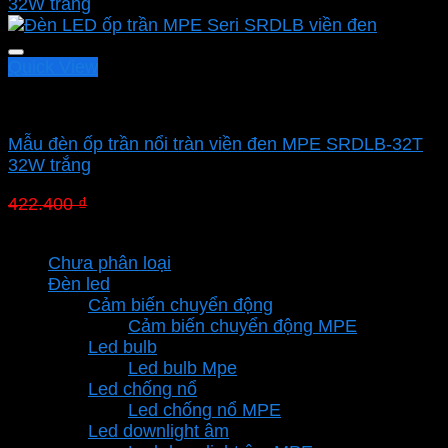
Quick View
Led panel nổi MPE
Mẫu đèn ốp trần nổi tràn viền đen MPE SRDLB-32T
32W trắng
Giá
Giá
422.400
₫
295.680
₫
gốc
hiện
Danh mục sản phẩm
là:
tại
Chưa phân loại
422.400 ₫.
là:
Đèn led
295.680 ₫.
Cảm biến chuyển động
Cảm biến chuyển động MPE
Led bulb
Led bulb Mpe
Led chống nổ
Led chống nổ MPE
Led downlight âm