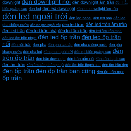
đèn downlight nổi
downlight
đèn downlight âm trần
đèn hắt
đèn led downlight
biển quảng cáo
đèn led
đèn led downlight âm trần
đèn led ngoài trời
đèn led panel
đèn led pha
đèn led
đèn led tròn âm trần
đèn led tròn
pha chống nước
đèn led pha ngoài trời
đèn led trần
đèn led trần nhà
đèn led âm trần
đèn led âm trần mpe
đèn led ốp trần
đèn led ốp trần
đèn led âm trần nhựa
nổi
đèn pha
đèn nổi trần
đèn pha cao áp
đèn pha chống nước
đèn pha
đèn
kháng nước
đèn pha led
đèn pha ngoài trời
đèn rọi biển quảng cáo
tròn ốp trần
đèn trần downlight
đèn trần gắn nổi
đèn trần thạch cao
đèn âm trần
đèn âm trần phòng ngủ
đèn âm trần thạch cao
đèn âm trần đẹp
đèn ốp trần
đèn ốp trần ban công
đèn ốp trần mpe
ốp trần
CÔNG TY TNHH XD KT CƠ ĐIỆN PHAN DƯƠNG
MINH
Mã số thuế: 0315596026
Địa chỉ :C16/6E Đường Liên ấp 2-3-4, Tổ 12 ấp 3, Xã
Vĩnh Lộc, Thành phố Hồ Chí Minh, Việt Nam
Hotline: 0937967269