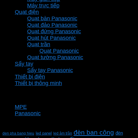
Máy trực tiếp
Quạt điện
Quạt bàn Panasonic
Quạt đảo Panasonic
Quạt đứng Panasonic
Quạt hút Panasonic
Quạt trần
Quạt Panasonic
Quạt tường Panasonic
Sấy tay
Sấy tay Panasonic
Thiết bị điện
Thiết bị thông minh
Thương hiệu
MPE
Panasonic
Từ khóa sản phẩm
đèn ban công
đèn
den pha bang hieu
led panel
led âm trần