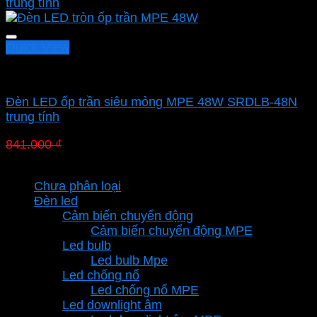
Quick View
Led panel nổi MPE
Đèn LED ốp trần siêu mỏng MPE 48W SRDLB-48N
trung tính
Giá
Giá
841.000
₫
588.700
₫
gốc
hiện
Danh mục sản phẩm
là:
tại
Chưa phân loại
841.000 ₫.
là:
Đèn led
588.700 ₫.
Cảm biến chuyển động
Cảm biến chuyển động MPE
Led bulb
Led bulb Mpe
Led chống nổ
Led chống nổ MPE
Led downlight âm