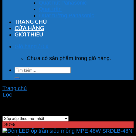
Quạt hút Panasonic
Quạt trần
Quạt tường Panasonic
TRANG CHỦ
CỬA HÀNG
GIỚI THIỆU
Giỏ hàng /
0
₫
Chưa có sản phẩm trong giỏ hàng.
Tìm
kiếm:
Trang chủ
/
Sản phẩm được gắn thẻ “SRDLB-48N”
Lọc
Hiển thị kết quả duy nhất
-30%