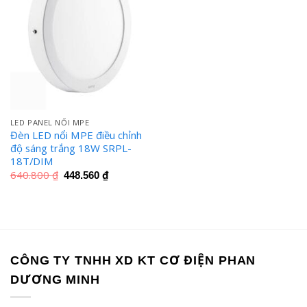
LED PANEL NỔI MPE
Đèn LED nổi MPE điều chỉnh
độ sáng trắng 18W SRPL-
18T/DIM
Giá
Giá
640.800
₫
448.560
₫
gốc
hiện
là:
tại
640.800 ₫.
là:
448.560 ₫.
CÔNG TY TNHH XD KT CƠ ĐIỆN PHAN
DƯƠNG MINH