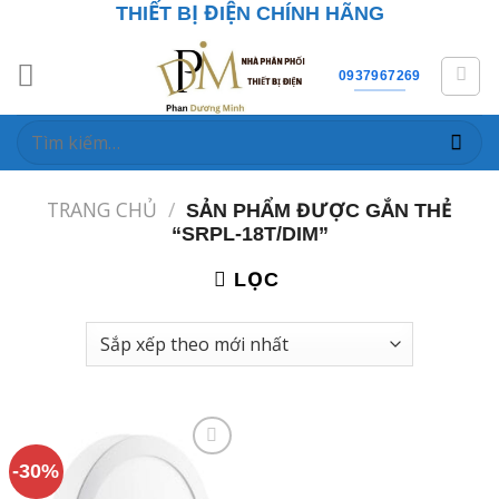
Skip
THIẾT BỊ ĐIỆN CHÍNH HÃNG
to
content
0937967269
Tìm
kiếm:
TRANG CHỦ
/
SẢN PHẨM ĐƯỢC GẮN THẺ
“SRPL-18T/DIM”
LỌC
-30%