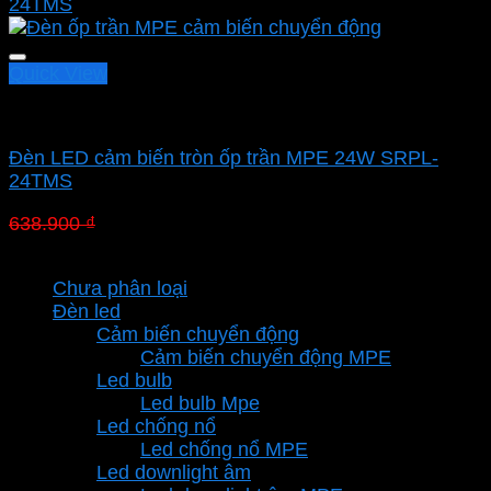
Quick View
Led panel nổi MPE
Đèn LED cảm biến tròn ốp trần MPE 24W SRPL-
24TMS
Giá
Giá
638.900
₫
447.230
₫
gốc
hiện
Danh mục sản phẩm
là:
tại
Chưa phân loại
638.900 ₫.
là:
Đèn led
447.230 ₫.
Cảm biến chuyển động
Cảm biến chuyển động MPE
Led bulb
Led bulb Mpe
Led chống nổ
Led chống nổ MPE
Led downlight âm