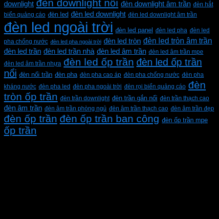
đèn downlight nổi
downlight
đèn downlight âm trần
đèn hắt
đèn led downlight
biển quảng cáo
đèn led
đèn led downlight âm trần
đèn led ngoài trời
đèn led panel
đèn led pha
đèn led
đèn led tròn âm trần
đèn led tròn
pha chống nước
đèn led pha ngoài trời
đèn led trần
đèn led trần nhà
đèn led âm trần
đèn led âm trần mpe
đèn led ốp trần
đèn led ốp trần
đèn led âm trần nhựa
nổi
đèn pha
đèn nổi trần
đèn pha cao áp
đèn pha chống nước
đèn pha
đèn
kháng nước
đèn pha led
đèn pha ngoài trời
đèn rọi biển quảng cáo
tròn ốp trần
đèn trần downlight
đèn trần gắn nổi
đèn trần thạch cao
đèn âm trần
đèn âm trần phòng ngủ
đèn âm trần thạch cao
đèn âm trần đẹp
đèn ốp trần
đèn ốp trần ban công
đèn ốp trần mpe
ốp trần
CÔNG TY TNHH XD KT CƠ ĐIỆN PHAN DƯƠNG
MINH
Mã số thuế: 0315596026
Địa chỉ :C16/6E Đường Liên ấp 2-3-4, Tổ 12 ấp 3, Xã
Vĩnh Lộc, Thành phố Hồ Chí Minh, Việt Nam
Hotline: 0937967269