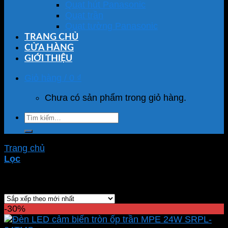
Quạt hút Panasonic
Quạt trần
Quạt tường Panasonic
TRANG CHỦ
CỬA HÀNG
GIỚI THIỆU
Giỏ hàng /
0
₫
Chưa có sản phẩm trong giỏ hàng.
Tìm
kiếm:
Trang chủ
/
Sản phẩm được gắn thẻ “SRPL-24T/MS”
Lọc
Hiển thị kết quả duy nhất
-30%