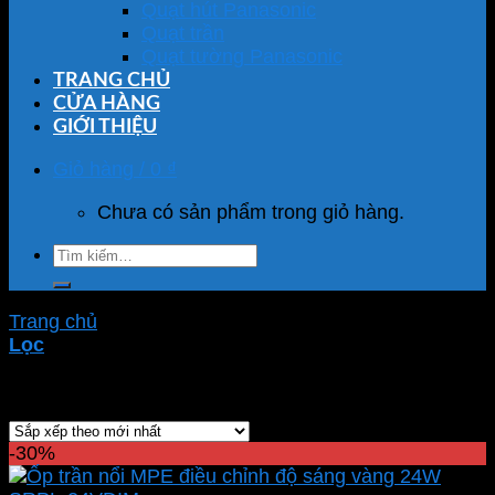
Quạt hút Panasonic
Quạt trần
Quạt tường Panasonic
TRANG CHỦ
CỬA HÀNG
GIỚI THIỆU
Giỏ hàng /
0
₫
Chưa có sản phẩm trong giỏ hàng.
Tìm
kiếm:
Trang chủ
/
Sản phẩm được gắn thẻ “SRPL-24V/DIM”
Lọc
Hiển thị kết quả duy nhất
-30%