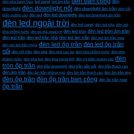
đèn ban công
đèn
den pha bang hieu
led panel
led âm trần
đèn downlight nổi
downlight
đèn downlight âm trần
đèn hắt
đèn led downlight
biển quảng cáo
đèn led
đèn led downlight âm trần
đèn led ngoài trời
đèn led panel
đèn led pha
đèn led
đèn led tròn âm trần
đèn led tròn
pha chống nước
đèn led pha ngoài trời
đèn led trần
đèn led trần nhà
đèn led âm trần
đèn led âm trần mpe
đèn led ốp trần
đèn led ốp trần
đèn led âm trần nhựa
nổi
đèn pha
đèn nổi trần
đèn pha cao áp
đèn pha chống nước
đèn pha
đèn
kháng nước
đèn pha led
đèn pha ngoài trời
đèn rọi biển quảng cáo
tròn ốp trần
đèn trần downlight
đèn trần gắn nổi
đèn trần thạch cao
đèn âm trần
đèn âm trần phòng ngủ
đèn âm trần thạch cao
đèn âm trần đẹp
đèn ốp trần
đèn ốp trần ban công
đèn ốp trần mpe
ốp trần
CÔNG TY TNHH XD KT CƠ ĐIỆN PHAN DƯƠNG
MINH
Mã số thuế: 0315596026
Địa chỉ :C16/6E Đường Liên ấp 2-3-4, Tổ 12 ấp 3, Xã
Vĩnh Lộc, Thành phố Hồ Chí Minh, Việt Nam
Hotline: 0937967269