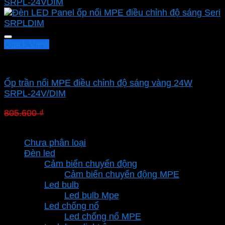
Quick View
Led panel nổi MPE
Ốp trần nổi MPE điều chỉnh độ sáng vàng 24W
SRPL-24V/DIM
Giá
Giá
805.600
₫
563.920
₫
gốc
hiện
Danh mục sản phẩm
là:
tại
Chưa phân loại
805.600 ₫.
là:
Đèn led
563.920 ₫.
Cảm biến chuyển động
Cảm biến chuyển động MPE
Led bulb
Led bulb Mpe
Led chống nổ
Led chống nổ MPE