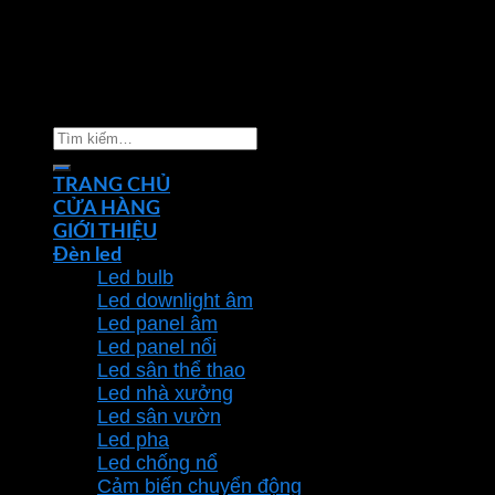
Copyright 2026 ©
Nhà phân phối thiết bị điện đèn
chiếu sáng Phan Dương Minh
Tìm
kiếm:
TRANG CHỦ
CỬA HÀNG
GIỚI THIỆU
Đèn led
Led bulb
Led downlight âm
Led panel âm
Led panel nổi
Led sân thể thao
Led nhà xưởng
Led sân vườn
Led pha
Led chống nổ
Cảm biến chuyển động