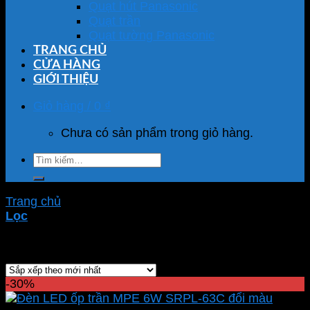
Quạt hút Panasonic
Quạt trần
Quạt tường Panasonic
TRANG CHỦ
CỬA HÀNG
GIỚI THIỆU
Giỏ hàng /
0
₫
Chưa có sản phẩm trong giỏ hàng.
Tìm
kiếm:
Trang chủ
/
Sản phẩm được gắn thẻ “SRPL-6/3C”
Lọc
Hiển thị kết quả duy nhất
-30%