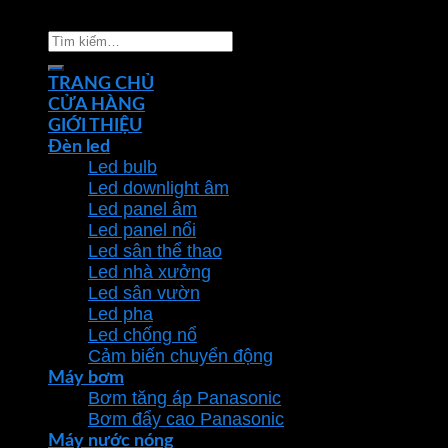
chiếu sáng Phan Dương Minh
Tìm
kiếm:
TRANG CHỦ
CỬA HÀNG
GIỚI THIỆU
Đèn led
Led bulb
Led downlight âm
Led panel âm
Led panel nổi
Led sân thể thao
Led nhà xưởng
Led sân vườn
Led pha
Led chống nổ
Cảm biến chuyển động
Máy bơm
Bơm tăng áp Panasonic
Bơm đẩy cao Panasonic
Máy nước nóng