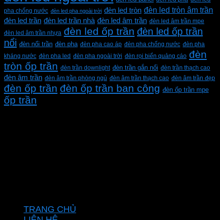
đèn led tròn âm trần
đèn led tròn
pha chống nước
đèn led pha ngoài trời
đèn led trần
đèn led trần nhà
đèn led âm trần
đèn led âm trần mpe
đèn led ốp trần
đèn led ốp trần
đèn led âm trần nhựa
nổi
đèn pha
đèn nổi trần
đèn pha cao áp
đèn pha chống nước
đèn pha
đèn
kháng nước
đèn pha led
đèn pha ngoài trời
đèn rọi biển quảng cáo
tròn ốp trần
đèn trần downlight
đèn trần gắn nổi
đèn trần thạch cao
đèn âm trần
đèn âm trần phòng ngủ
đèn âm trần thạch cao
đèn âm trần đẹp
đèn ốp trần
đèn ốp trần ban công
đèn ốp trần mpe
ốp trần
CÔNG TY TNHH XD KT CƠ ĐIỆN PHAN DƯƠNG
MINH
Mã số thuế: 0315596026
Địa chỉ :C16/6E Đường Liên ấp 2-3-4, Tổ 12 ấp 3, Xã
Vĩnh Lộc, Thành phố Hồ Chí Minh, Việt Nam
Hotline: 0937967269
VỀ CHÚNG TÔI
TRANG CHỦ
LIÊN HỆ