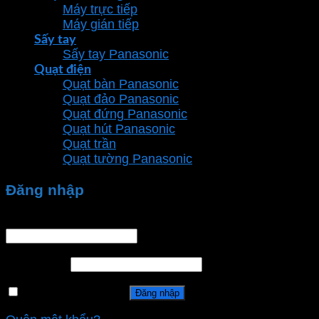
Máy trực tiếp
Máy gián tiếp
Sấy tay
Sấy tay Panasonic
Quạt điện
Quạt bàn Panasonic
Quạt đảo Panasonic
Quạt đứng Panasonic
Quạt hút Panasonic
Quạt trần
Quạt tường Panasonic
Đăng nhập
Tên tài khoản hoặc địa chỉ email
*
Mật khẩu
*
Ghi nhớ mật khẩu
Đăng nhập