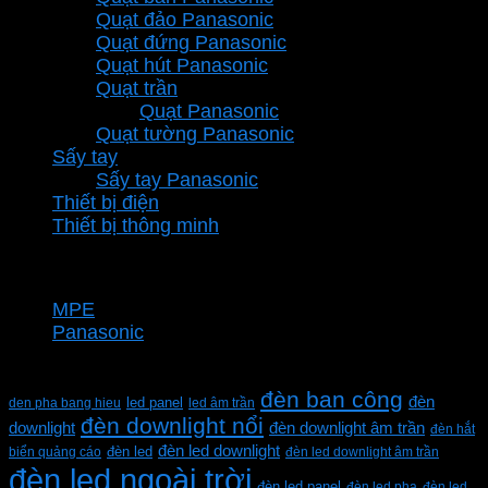
Quạt đảo Panasonic
Quạt đứng Panasonic
Quạt hút Panasonic
Quạt trần
Quạt Panasonic
Quạt tường Panasonic
Sấy tay
Sấy tay Panasonic
Thiết bị điện
Thiết bị thông minh
Thương hiệu
MPE
Panasonic
Từ khóa sản phẩm
đèn ban công
đèn
den pha bang hieu
led panel
led âm trần
đèn downlight nổi
downlight
đèn downlight âm trần
đèn hắt
đèn led downlight
biển quảng cáo
đèn led
đèn led downlight âm trần
đèn led ngoài trời
đèn led panel
đèn led pha
đèn led