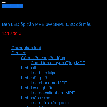
Quick View
Led panel nổi MPE
Đèn LED ốp trần MPE 6W SRPL-6/3C đổi màu
Giá
Giá
149.500
₫
104.650
₫
gốc
hiện
Danh mục sản phẩm
là:
tại
Chưa phân loại
149.500 ₫.
là:
Đèn led
104.650 ₫.
Cảm biến chuyển động
Cảm biến chuyển động MPE
Led bulb
Led bulb Mpe
Led chống nổ
Led chống nổ MPE
Led downlight âm
Led downlight âm MPE
Led nhà xưởng
Led nhà xưởng MPE