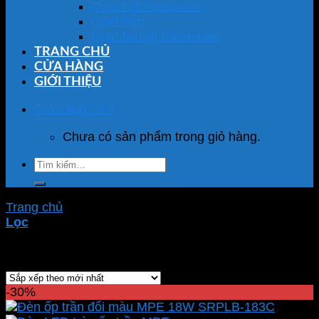
Quạt hút Panasonic
Quạt trần
Quạt tường Panasonic
TRANG CHỦ
CỬA HÀNG
GIỚI THIỆU
Giỏ hàng /
0
₫
Chưa có sản phẩm trong giỏ hàng.
Tìm
kiếm:
Trang chủ
/
Sản phẩm được gắn thẻ “SRPLB-18/3C”
Lọc
Hiển thị kết quả duy nhất
-30%