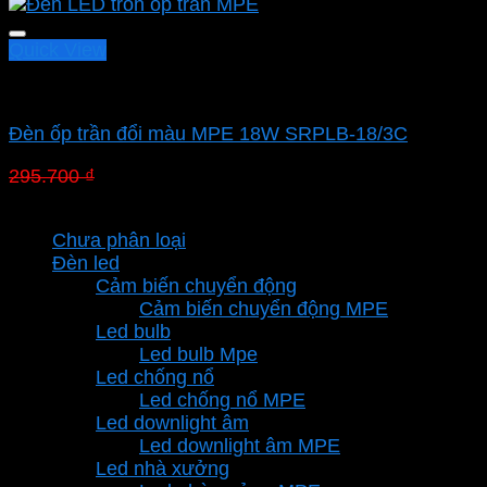
Quick View
Led panel nổi MPE
Đèn ốp trần đổi màu MPE 18W SRPLB-18/3C
Giá
Giá
295.700
₫
206.990
₫
gốc
hiện
Danh mục sản phẩm
là:
tại
Chưa phân loại
295.700 ₫.
là:
Đèn led
206.990 ₫.
Cảm biến chuyển động
Cảm biến chuyển động MPE
Led bulb
Led bulb Mpe
Led chống nổ
Led chống nổ MPE
Led downlight âm
Led downlight âm MPE
Led nhà xưởng