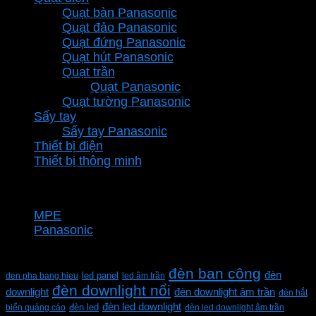
Quạt bàn Panasonic
Quạt đảo Panasonic
Quạt đứng Panasonic
Quạt hút Panasonic
Quạt trần
Quạt Panasonic
Quạt tường Panasonic
Sấy tay
Sấy tay Panasonic
Thiết bị điện
Thiết bị thông minh
Thương hiệu
MPE
Panasonic
Từ khóa sản phẩm
đèn ban công
đèn
den pha bang hieu
led panel
led âm trần
đèn downlight nổi
downlight
đèn downlight âm trần
đèn hắt
đèn led downlight
biển quảng cáo
đèn led
đèn led downlight âm trần