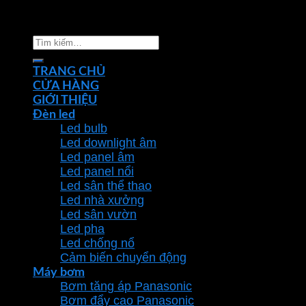
Copyright 2026 ©
Nhà phân phối thiết bị điện đèn
chiếu sáng Phan Dương Minh
Tìm
kiếm:
TRANG CHỦ
CỬA HÀNG
GIỚI THIỆU
Đèn led
Led bulb
Led downlight âm
Led panel âm
Led panel nổi
Led sân thể thao
Led nhà xưởng
Led sân vườn
Led pha
Led chống nổ
Cảm biến chuyển động
Máy bơm
Bơm tăng áp Panasonic
Bơm đẩy cao Panasonic