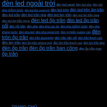
đèn led ngoài trời
đèn led panel
đèn led pha
đèn led
đèn led tròn âm trần
đèn led tròn
pha chống nước
đèn led pha ngoài trời
đèn led trần
đèn led trần nhà
đèn led âm trần
đèn led âm trần mpe
đèn led ốp trần
đèn led ốp trần
đèn led âm trần nhựa
nổi
đèn pha
đèn nổi trần
đèn pha cao áp
đèn pha chống nước
đèn pha
đèn
kháng nước
đèn pha led
đèn pha ngoài trời
đèn rọi biển quảng cáo
tròn ốp trần
đèn trần downlight
đèn trần gắn nổi
đèn trần thạch cao
đèn âm trần
đèn âm trần phòng ngủ
đèn âm trần thạch cao
đèn âm trần đẹp
đèn ốp trần
đèn ốp trần ban công
đèn ốp trần mpe
ốp trần
CÔNG TY TNHH XD KT CƠ ĐIỆN PHAN DƯƠNG
MINH
Mã số thuế: 0315596026
Địa chỉ :C16/6E Đường Liên ấp 2-3-4, Tổ 12 ấp 3, Xã
Vĩnh Lộc, Thành phố Hồ Chí Minh, Việt Nam
Hotline: 0937967269
VỀ CHÚNG TÔI
TRANG CHỦ