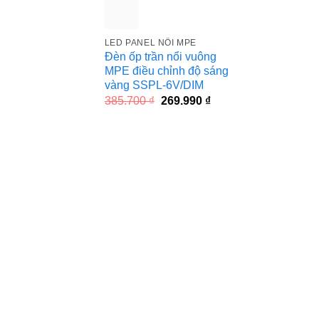
LED PANEL NỔI MPE
Đèn ốp trần nổi vuông
MPE điều chỉnh độ sáng
vàng SSPL-6V/DIM
Giá
Giá
385.700
₫
269.990
₫
gốc
hiện
là:
tại
385.700 ₫.
là:
269.990 ₫.