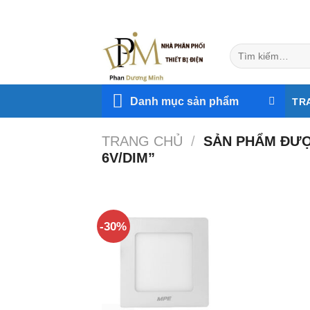
Skip
to
content
Tìm
kiếm:
Danh mục sản phẩm
TR
TRANG CHỦ
/
SẢN PHẨM ĐƯỢ
6V/DIM”
-30%