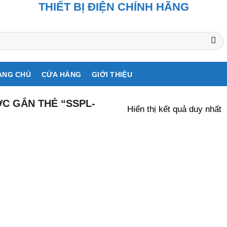
THIẾT BỊ ĐIỆN CHÍNH HÃNG
ANG CHỦ
CỬA HÀNG
GIỚI THIỆU
C GẮN THẺ “SSPL-
Hiển thị kết quả duy nhất