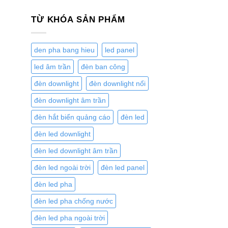
TỪ KHÓA SẢN PHẨM
den pha bang hieu
led panel
led âm trần
đèn ban công
đèn downlight
đèn downlight nổi
đèn downlight âm trần
đèn hắt biển quảng cáo
đèn led
đèn led downlight
đèn led downlight âm trần
đèn led ngoài trời
đèn led panel
đèn led pha
đèn led pha chống nước
đèn led pha ngoài trời