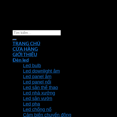
Copyright 2026 ©
Nhà phân phối thiết bị điện đèn
chiếu sáng Phan Dương Minh
Tìm
kiếm:
TRANG CHỦ
CỬA HÀNG
GIỚI THIỆU
Đèn led
Led bulb
Led downlight âm
Led panel âm
Led panel nổi
Led sân thể thao
Led nhà xưởng
Led sân vườn
Led pha
Led chống nổ
Cảm biến chuyển động