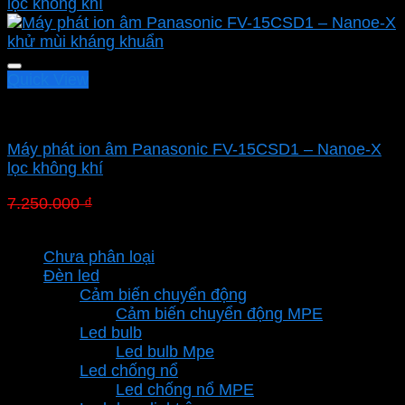
Quick View
Quạt hút Panasonic
Máy phát ion âm Panasonic FV-15CSD1 – Nanoe-X
lọc không khí
Giá
Giá
7.250.000
₫
5.002.500
₫
gốc
hiện
Danh mục sản phẩm
là:
tại
Chưa phân loại
7.250.000 ₫.
là:
Đèn led
5.002.500 ₫.
Cảm biến chuyển động
Cảm biến chuyển động MPE
Led bulb
Led bulb Mpe
Led chống nổ
Led chống nổ MPE