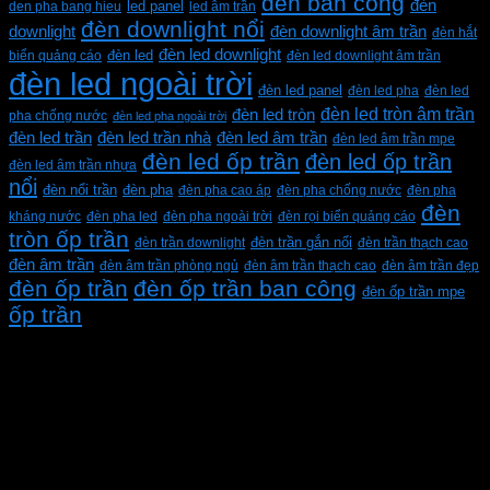
đèn ban công
đèn
den pha bang hieu
led panel
led âm trần
đèn downlight nổi
downlight
đèn downlight âm trần
đèn hắt
đèn led downlight
biển quảng cáo
đèn led
đèn led downlight âm trần
đèn led ngoài trời
đèn led panel
đèn led pha
đèn led
đèn led tròn âm trần
đèn led tròn
pha chống nước
đèn led pha ngoài trời
đèn led trần
đèn led trần nhà
đèn led âm trần
đèn led âm trần mpe
đèn led ốp trần
đèn led ốp trần
đèn led âm trần nhựa
nổi
đèn pha
đèn nổi trần
đèn pha cao áp
đèn pha chống nước
đèn pha
đèn
kháng nước
đèn pha led
đèn pha ngoài trời
đèn rọi biển quảng cáo
tròn ốp trần
đèn trần downlight
đèn trần gắn nổi
đèn trần thạch cao
đèn âm trần
đèn âm trần phòng ngủ
đèn âm trần thạch cao
đèn âm trần đẹp
đèn ốp trần
đèn ốp trần ban công
đèn ốp trần mpe
ốp trần
CÔNG TY TNHH XD KT CƠ ĐIỆN PHAN DƯƠNG
MINH
Mã số thuế: 0315596026
Địa chỉ :C16/6E Đường Liên ấp 2-3-4, Tổ 12 ấp 3, Xã
Vĩnh Lộc, Thành phố Hồ Chí Minh, Việt Nam
Hotline: 0937967269