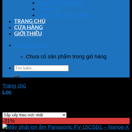
Quạt hút Panasonic
Quạt trần
Quạt tường Panasonic
TRANG CHỦ
CỬA HÀNG
GIỚI THIỆU
Giỏ hàng /
0
₫
Chưa có sản phẩm trong giỏ hàng.
Tìm
kiếm:
Trang chủ
/
Sản phẩm được gắn thẻ “Bộ phát ion âm”
Lọc
Hiển thị kết quả duy nhất
-31%