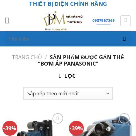
THIẾT BỊ ĐIỆN CHÍNH HÃNG
Skip
to
content
0937967269
Tìm
kiếm:
TRANG CHỦ
/
SẢN PHẨM ĐƯỢC GẮN THẺ
“BƠM ÁP PANASONIC”
LỌC
-39%
-39%