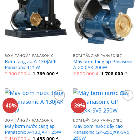
BƠM TĂNG ÁP PANASONIC
BƠM TĂNG ÁP PANASONIC
Bơm tăng áp A-130JACK
Máy bơm tăng áp Panasonic
Panasonic 125W
A-200JAK 200W
Giá
Giá
Giá
Giá
2.900.000
₫
1.769.000
₫
2.800.000
₫
1.708.000
₫
gốc
hiện
gốc
hiện
là:
tại
là:
tại
2.900.000 ₫.
là:
2.800.000 ₫.
là:
1.769.000 ₫.
1.708.
-40%
-39%
BƠM TĂNG ÁP PANASONIC
BƠM ĐẨY CAO PANASONIC
Máy bơm nước tăng áp
Máy bơm nước đẩy cao
Panasonic A-130JAK 125W
Panasonic GP-250JXK-SV5
250W
Giá
Giá
2.430.000
₫
1.458.000
₫