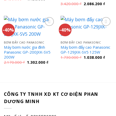
gốc
hiện
Giá
Giá
3.420.000
₫
2.086.200
₫
là:
tại
gốc
hiện
2.430.000 ₫.
là:
là:
tại
1.458.000 ₫.
3.420.000 ₫.
là:
2.086.
-40%
-40%
BƠM ĐẨY CAO PANASONIC
BƠM ĐẨY CAO PANASONIC
Máy bơm nước gia đình
Máy bơm đẩy cao Panasonic
Panasonic GP-200JXK-SV5
GP-129JXK-SV5 125W
200W
Giá
Giá
1.730.000
₫
1.038.000
₫
gốc
hiện
Giá
Giá
2.170.000
₫
1.302.000
₫
là:
tại
gốc
hiện
1.730.000 ₫.
là:
là:
tại
1.038.
2.170.000 ₫.
là:
1.302.000 ₫.
CÔNG TY TNHH XD KT CƠ ĐIỆN PHAN
DƯƠNG MINH