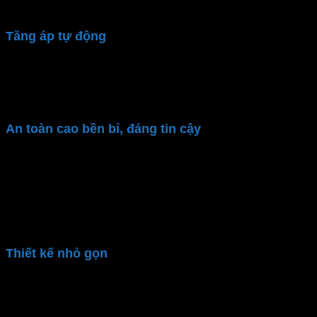
sự tiện nghi cho mọi không gian
Tăng áp tự động
Bơm tăng áp Panasonic
trang bị cảm biến tự động
bật khi có dòng nước chảy ngang qua. Đảm bảo dòng
chảy mạnh mẽ mà vẫn tiết kiệm điện năng tối đa
An toàn cao bền bỉ, đáng tin cậy
Motor bơm nước
đẩy cao
Panasonic
chống chập
điện, ăn mòn và ngắn mạch với 2 lớp cách. Chịu nhiệt
đến 130⁰C. Thiết kế chuẩn chống nước IPX4 bảo vệ
tối ưu cho động cơ. Đảm bảo
máy bơm
hoạt động an
toàn, thân thiện người dùng
Thiết kế nhỏ gọn
Dễ dàng lắp đặt ở nhiều không gian khác nhau mà
không chiếm quá nhiều diện tích