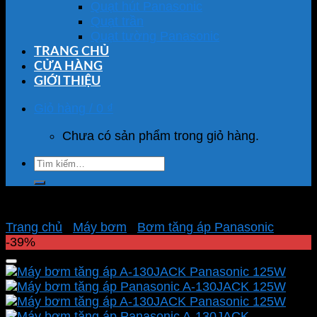
Quạt hút Panasonic
Quạt trần
Quạt tường Panasonic
TRANG CHỦ
CỬA HÀNG
GIỚI THIỆU
Giỏ hàng /
0
₫
Chưa có sản phẩm trong giỏ hàng.
Tìm
kiếm:
Trang chủ
/
Máy bơm
/
Bơm tăng áp Panasonic
-39%