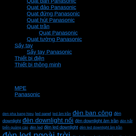
Quạt bàn Panasonic
Quạt đảo Panasonic
Quạt đứng Panasonic
Quạt hút Panasonic
Quạt trần
Quạt Panasonic
Quạt tường Panasonic
Sấy tay
Sấy tay Panasonic
Thiết bị điện
Thiết bị thông minh
Thương hiệu
MPE
Panasonic
Từ khóa sản phẩm
đèn ban công
đèn
den pha bang hieu
led panel
led âm trần
đèn downlight nổi
downlight
đèn downlight âm trần
đèn hắt
đèn led downlight
biển quảng cáo
đèn led
đèn led downlight âm trần
đèn led ngoài trời