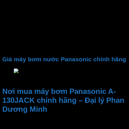
bộ lọc để lọc nguồn nước trước khi bơm.
– Khi lắp
máy bơm tăng áp Panasonic
, để đạt được
hiệu quả đẩy nước tốt nhất nên lắp càng gần nguồn
nước đầu vào càng tốt.
– Sử dụng
máy tăng áp lực nước
khi keo dán ống
nước chưa khô hoàn toàn sẽ khiến phần keo dư dính
lên bề mặt cánh bơm, gây kẹt cánh bơm
Giá máy bơm nước Panasonic chính hãng
Giá máy bơm nước Panasonic
Nơi mua máy bơm Panasonic A-
130JACK chính hãng – Đại lý Phan
Dương Minh
Kinh nghiệm và Uy tín, Cung cấp sản phẩm chất