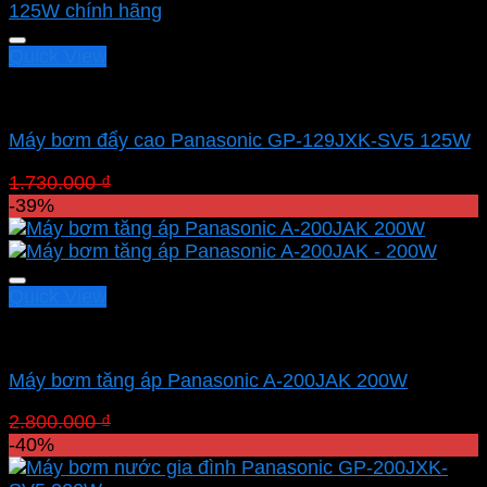
1.458.000 ₫.
Quick View
Bơm đẩy cao Panasonic
Máy bơm đẩy cao Panasonic GP-129JXK-SV5 125W
Giá
Giá
1.730.000
₫
1.038.000
₫
gốc
hiện
-39%
là:
tại
1.730.000 ₫.
là:
1.038.000 ₫.
Quick View
Bơm tăng áp Panasonic
Máy bơm tăng áp Panasonic A-200JAK 200W
Giá
Giá
2.800.000
₫
1.708.000
₫
gốc
hiện
-40%
là:
tại