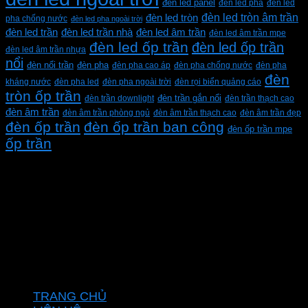
đèn led panel
đèn led pha
đèn led
đèn led tròn âm trần
đèn led tròn
pha chống nước
đèn led pha ngoài trời
đèn led trần
đèn led trần nhà
đèn led âm trần
đèn led âm trần mpe
đèn led ốp trần
đèn led ốp trần
đèn led âm trần nhựa
nổi
đèn pha
đèn nổi trần
đèn pha cao áp
đèn pha chống nước
đèn pha
đèn
kháng nước
đèn pha led
đèn pha ngoài trời
đèn rọi biển quảng cáo
tròn ốp trần
đèn trần downlight
đèn trần gắn nổi
đèn trần thạch cao
đèn âm trần
đèn âm trần phòng ngủ
đèn âm trần thạch cao
đèn âm trần đẹp
đèn ốp trần
đèn ốp trần ban công
đèn ốp trần mpe
ốp trần
CÔNG TY TNHH XD KT CƠ ĐIỆN PHAN DƯƠNG
MINH
Mã số thuế: 0315596026
Địa chỉ :C16/6E Đường Liên ấp 2-3-4, Tổ 12 ấp 3, Xã
Vĩnh Lộc, Thành phố Hồ Chí Minh, Việt Nam
Hotline: 0937967269
VỀ CHÚNG TÔI
TRANG CHỦ