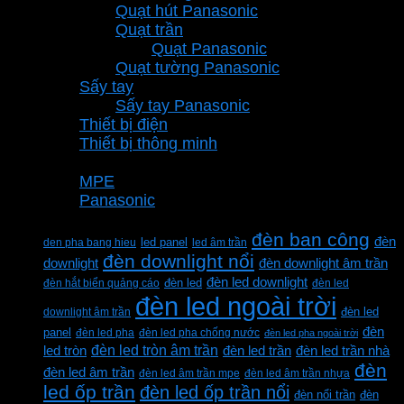
Quạt hút Panasonic
Quạt trần
Quạt Panasonic
Quạt tường Panasonic
Sấy tay
Sấy tay Panasonic
Thiết bị điện
Thiết bị thông minh
Thương hiệu
MPE
Panasonic
Từ khóa sản phẩm
đèn ban công
đèn
den pha bang hieu
led panel
led âm trần
đèn downlight nổi
downlight
đèn downlight âm trần
đèn led downlight
đèn hắt biển quảng cáo
đèn led
đèn led
đèn led ngoài trời
downlight âm trần
đèn led
đèn
panel
đèn led pha
đèn led pha chống nước
đèn led pha ngoài trời
đèn led tròn âm trần
led tròn
đèn led trần
đèn led trần nhà
đèn
đèn led âm trần
đèn led âm trần mpe
đèn led âm trần nhựa
led ốp trần
đèn led ốp trần nổi
đèn
đèn nổi trần