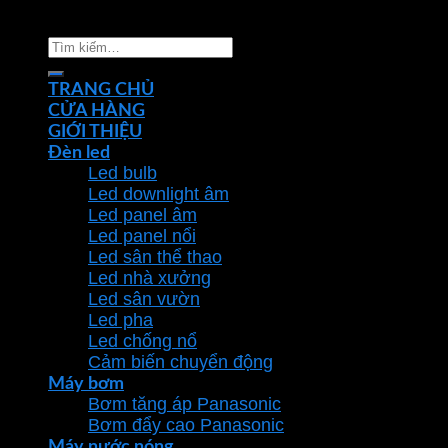
chiếu sáng Phan Dương Minh
Tìm
kiếm:
TRANG CHỦ
CỬA HÀNG
GIỚI THIỆU
Đèn led
Led bulb
Led downlight âm
Led panel âm
Led panel nổi
Led sân thể thao
Led nhà xưởng
Led sân vườn
Led pha
Led chống nổ
Cảm biến chuyển động
Máy bơm
Bơm tăng áp Panasonic
Bơm đẩy cao Panasonic
Máy nước nóng