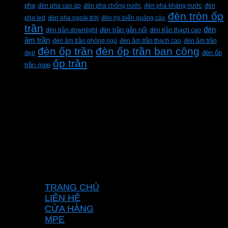
pha
đèn pha cao áp
đèn pha chống nước
đèn pha kháng nước
đèn
đèn tròn ốp
pha led
đèn pha ngoài trời
đèn rọi biển quảng cáo
trần
đèn
đèn trần downlight
đèn trần gắn nổi
đèn trần thạch cao
âm trần
đèn âm trần phòng ngủ
đèn âm trần thạch cao
đèn âm trần
đèn ốp trần
đèn ốp trần ban công
đẹp
đèn ốp
ốp trần
trần mpe
CÔNG TY TNHH XD KT CƠ ĐIỆN PHAN
DƯƠNG MINH
Mã số thuế: 0315596026
Địa chỉ :C16/6E Đường Liên ấp 2-3-4, Tổ 12 ấp
3, Xã Vĩnh Lộc, Thành phố Hồ Chí Minh, Việt
Nam
Hotline: 0937967269
VỀ CHÚNG TÔI
TRANG CHỦ
LIÊN HỆ
CỬA HÀNG
MPE