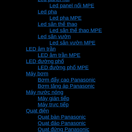
Led panel nổi MPE
Led pha
Led pha MPE
Led sân thể thao
Led sân thể thao MPE
Led sân vườn
Led sân vườn MPE
LED âm trần
LED âm trần MPE
LED đường phố
LED đường phố MPE
Máy bơm
Bơm đẩy cao Panasonic
Bơm tăng áp Panasonic
Máy nước nóng
Máy gián tiếp
Máy trực tiếp
Quạt điện
Quạt bàn Panasonic
Quạt đảo Panasonic
Quạt đứng Panasonic