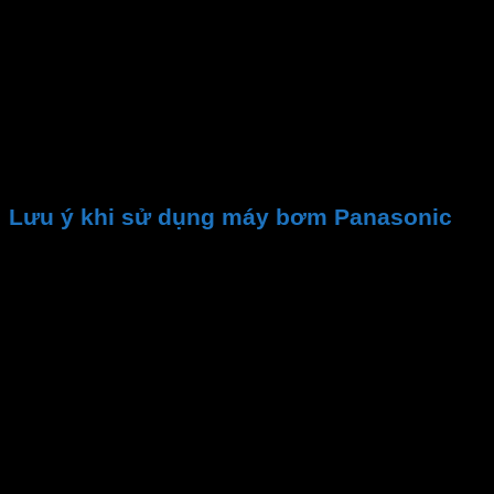
Chất liệu
Thời gian sử dụng
Kích thước
Khối lượng
Cấp bảo vệ
Dây điện
Điện áp
Lưu ý khi sử dụng máy bơm Panasonic
– Không sử dụng
máy bơm tăng áp
Panasonic
với
nguồn nước không ổn định, lúc có lúc không. Vì khi
mất nước, máy sẽ hoạt động khi không có nước, dẫn
đến nhanh mòn phớt, trục bơm gây rỉ nước buồng
bơm
– Không sử dụng
bơm tăng áp
với nguồn nước nóng
trên 45⁰C. Nguồn nước bẩn có nhiều cặn, sỏi, sẽ làm
kẹt cánh bơm, giảm tuổi thọ của mô tơ bơm . Trường
hợp nguồn nước có nhiều cặn, sỏi thì bạn nên mua