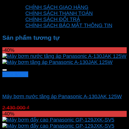
CHÍNH SÁCH
CHÍNH SÁCH GIAO HÀNG
CHÍNH SÁCH THANH TOÁN
CHÍNH SÁCH ĐỔI TRẢ
CHÍNH SÁCH BẢO MẬT THÔNG TIN
Sản phẩm tương tự
-40%
Quick View
Bơm tăng áp Panasonic
Máy bơm nước tăng áp Panasonic A-130JAK 125W
Giá
Giá
2.430.000
₫
1.458.000
₫
gốc
hiện
-40%
là:
tại
2.430.000 ₫.
là: