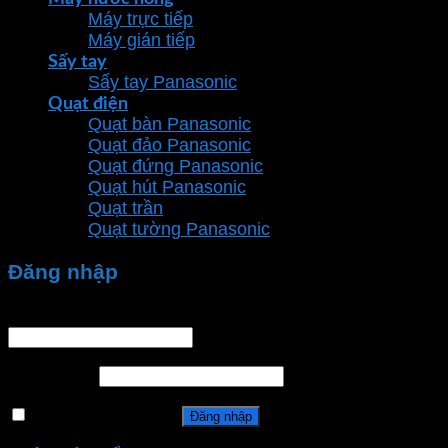
Máy trực tiếp
Máy gián tiếp
Sấy tay
Sấy tay Panasonic
Quạt điện
Quạt bàn Panasonic
Quạt đảo Panasonic
Quạt đứng Panasonic
Quạt hút Panasonic
Quạt trần
Quạt tường Panasonic
Đăng nhập
Tên tài khoản hoặc địa chỉ email
*
Mật khẩu
*
Ghi nhớ mật khẩu
Đăng nhập