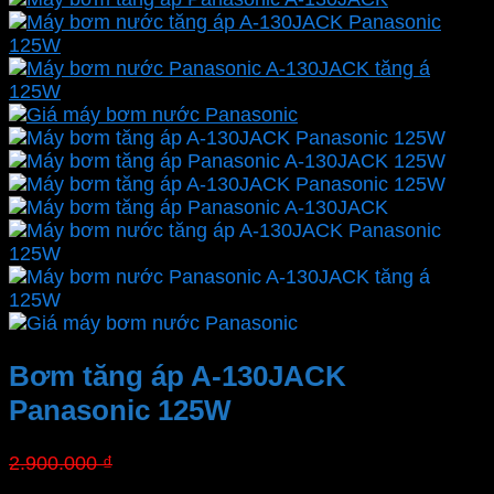
Bơm tăng áp A-130JACK
Panasonic 125W
Giá
Giá
2.900.000
₫
1.769.000
₫
gốc
hiện