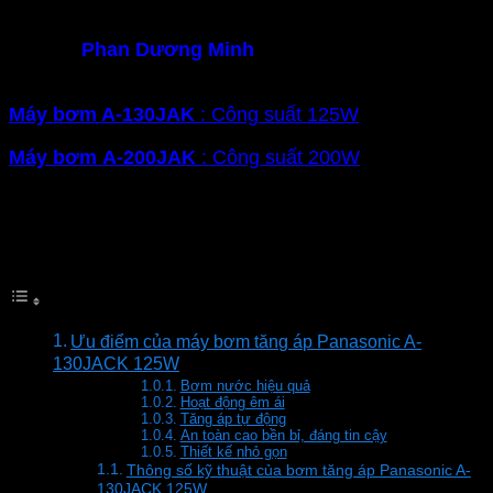
sống
Hiện tại
Phan Dương Minh
đang phân phối các dòng
bơm tăng áp
Panasonic
chính hãng như:
Máy bơm
A-130JAK
: Công suất 125W
Máy bơm
A-200JAK
: Công suất 200W
Máy bơm
A-130JACK
: Công suất 125W
Mục lục
Ưu điểm của máy bơm tăng áp Panasonic A-
130JACK 125W
Bơm nước hiệu quả
Hoạt động êm ái
Tăng áp tự động
An toàn cao bền bỉ, đáng tin cậy
Thiết kế nhỏ gọn
Thông số kỹ thuật của bơm tăng áp Panasonic A-
130JACK 125W