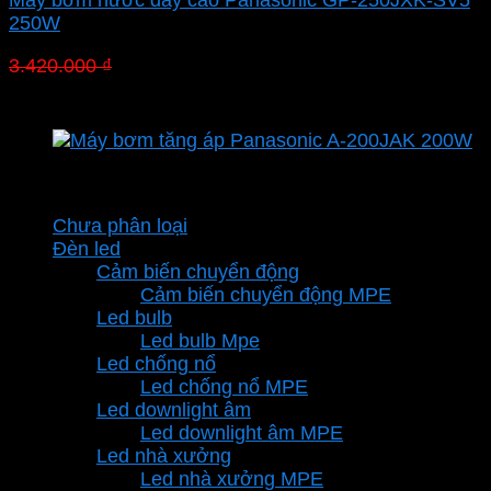
Máy bơm nước đẩy cao Panasonic GP-250JXK-SV5
250W
Giá
Giá
3.420.000
₫
2.086.200
₫
gốc
hiện
là:
tại
3.420.000 ₫.
là:
2.086.200 ₫.
Danh mục sản phẩm
Chưa phân loại
Đèn led
Cảm biến chuyển động
Cảm biến chuyển động MPE
Led bulb
Led bulb Mpe
Led chống nổ
Led chống nổ MPE
Led downlight âm
Led downlight âm MPE
Led nhà xưởng
Led nhà xưởng MPE