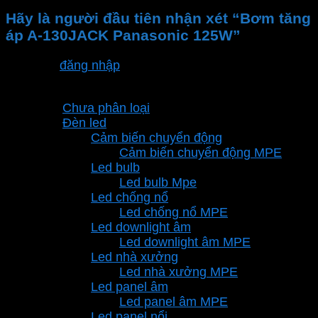
Hãy là người đầu tiên nhận xét “Bơm tăng
áp A-130JACK Panasonic 125W”
Bạn phải
đăng nhập
để gửi đánh giá.
Danh mục sản phẩm
Chưa phân loại
Đèn led
Cảm biến chuyển động
Cảm biến chuyển động MPE
Led bulb
Led bulb Mpe
Led chống nổ
Led chống nổ MPE
Led downlight âm
Led downlight âm MPE
Led nhà xưởng
Led nhà xưởng MPE
Led panel âm
Led panel âm MPE
Led panel nổi