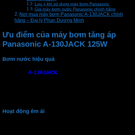
Lưu ý khi sử dụng máy bơm Panasonic
Giá máy bơm nước Panasonic chính hãng
Nơi mua máy bơm Panasonic A-130JACK chính
hãng – Đại lý Phan Dương Minh
Ưu điểm của máy bơm tăng áp
Panasonic A-130JACK 125W
Bơm nước hiệu quả
Máy bơm
A-130JACK
với công suất 125W, lưu
lượng cấp nước tối đa đến 30 lít/ phút. Đáp ứng nhu
cầu cung cấp nước cho các thiết bị trong gia đình.
Giúp tăng áp lực nước cho máy giặt, vòi sen, bình
nước nóng…
Hoạt động êm ái
Máy bơm nước
Panasonic
vận hành êm, không gây
tiếng ồn lớn. Không phá vỡ không gian yên tĩnh, tạo