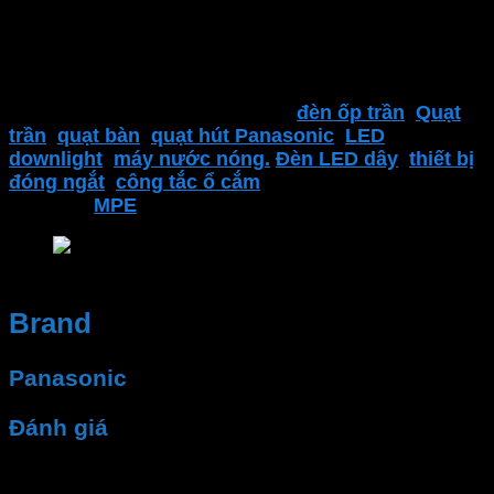
lượng. Nhân viên tư vấn nhiệt tình, dịch vụ sau bán
hàng
Đại lý thiết bị điện Phan Dương Minh
là một trong
những địa điểm đáng tin cậy để tìm kiếm các sản
phẩm của
Panasonic
. Bao gồm
đèn ốp trần
,
Quạt
trần
,
quạt bàn
,
quạt hút Panasonic
,
LED
downlight
,
máy nước nóng.
Đèn LED dây
,
thiết bị
đóng ngắt
,
công tắc ổ cắm
,..
và nhiều sản phẩm
khác của
MPE
Máy bơm Panasonic – Phan Dương Minh
Brand
Panasonic
Đánh giá
Chưa có đánh giá nào.