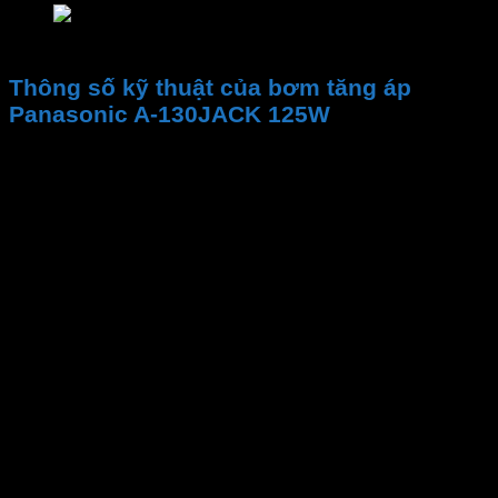
Máy bơm nước Panasonic A-130JACK tăng á 12
Thông số kỹ thuật của bơm tăng áp
Panasonic A-130JACK 125W
Thương hiệu
Mã sản phẩm
Bảo hành
Xuất xứ
Công suất
Lưu lượng nước tối đa
Đường kính ống hút/ xả
Chiều sâu hút
Độ cao hút đẩy tối đa
Loại Mô-tơ
Bảo vệ quá nhiệt
Động cơ