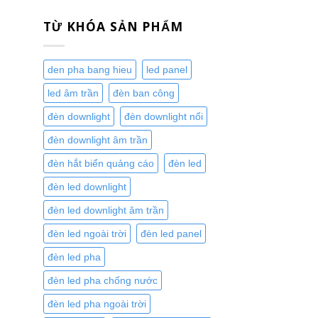
TỪ KHÓA SẢN PHẨM
den pha bang hieu
led panel
led âm trần
đèn ban công
đèn downlight
đèn downlight nổi
đèn downlight âm trần
đèn hắt biển quảng cáo
đèn led
đèn led downlight
đèn led downlight âm trần
đèn led ngoài trời
đèn led panel
đèn led pha
đèn led pha chống nước
đèn led pha ngoài trời