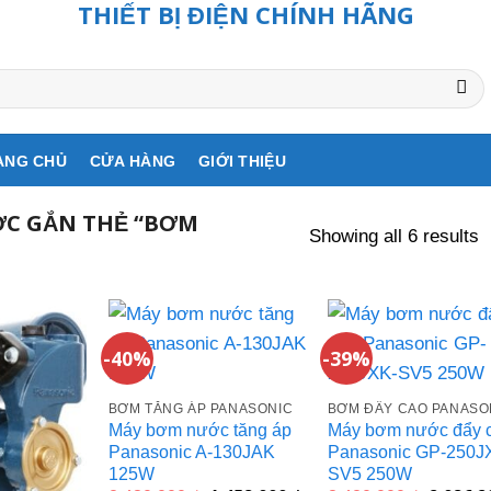
THIẾT BỊ ĐIỆN CHÍNH HÃNG
ANG CHỦ
CỬA HÀNG
GIỚI THIỆU
C GẮN THẺ “BƠM
Showing all 6 results
-40%
-39%
BƠM TĂNG ÁP PANASONIC
BƠM ĐẨY CAO PANASO
Máy bơm nước tăng áp
Máy bơm nước đẩy 
Panasonic A-130JAK
Panasonic GP-250J
125W
SV5 250W