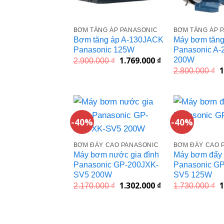
BƠM TĂNG ÁP PANASONIC
BƠM TĂNG ÁP 
Bơm tăng áp A-130JACK
Máy bơm tăng
Panasonic 125W
Panasonic A
1.769.000
₫
200W
Giá
Giá
2.900.000
₫
gốc
hiện
1
G
2.800.000
₫
là:
tại
g
2.900.000 ₫.
là:
l
1.769.000 ₫.
2
-40%
-40%
BƠM ĐẨY CAO PANASONIC
BƠM ĐẨY CAO 
Máy bơm nước gia đình
Máy bơm đẩy
Panasonic GP-200JXK-
Panasonic G
SV5 200W
SV5 125W
1.302.000
₫
1
Giá
Giá
G
2.170.000
₫
1.730.000
₫
gốc
hiện
g
là:
tại
l
2.170.000 ₫.
là:
1
1.302.000 ₫.