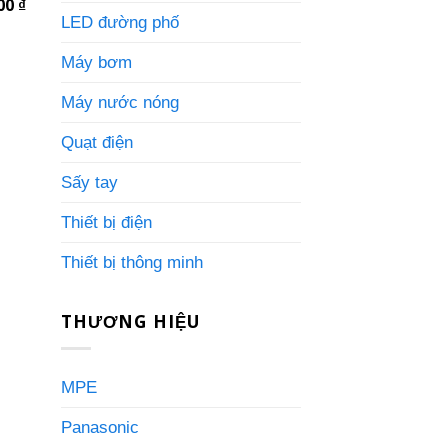
200
₫
Giá
hiện
LED đường phố
tại
0 ₫.
là:
Máy bơm
2.086.200 ₫.
Máy nước nóng
Quạt điện
Sấy tay
Thiết bị điện
Thiết bị thông minh
THƯƠNG HIỆU
MPE
Panasonic