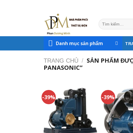
Skip
to
content
Tìm
kiếm:
Danh mục sản phẩm
TR
SẢN PHẨM ĐƯỢ
TRANG CHỦ
/
PANASONIC”
-39%
-39%