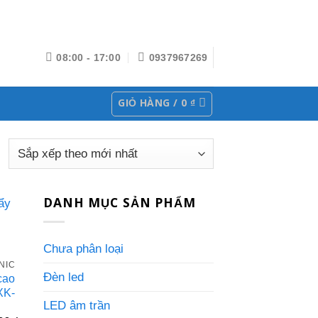
08:00 - 17:00
0937967269
GIỎ HÀNG /
0
₫
DANH MỤC SẢN PHẨM
Chưa phân loại
NIC
Đèn led
cao
XK-
LED âm trần