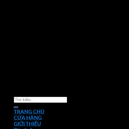
Copyright 2026 ©
Nhà phân phối thiết bị điện đèn
chiếu sáng Phan Dương Minh
Tìm
kiếm:
TRANG CHỦ
CỬA HÀNG
GIỚI THIỆU