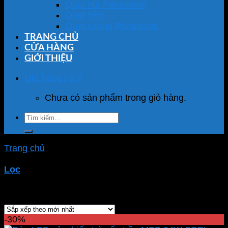
Quạt hút Panasonic
Quạt trần
Quạt tường Panasonic
TRANG CHỦ
CỬA HÀNG
GIỚI THIỆU
Giỏ hàng /
0
₫
Chưa có sản phẩm trong giỏ hàng.
Tìm
kiếm:
Trang chủ
/
Sản phẩm được gắn thẻ “bóng đèn cảm
biến”
Lọc
Showing all 2 results
-30%