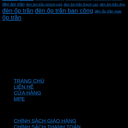
đèn âm trần
đèn âm trần phòng ngủ
đèn âm trần thạch cao
đèn âm trần đẹp
đèn ốp trần
đèn ốp trần ban công
đèn ốp trần mpe
ốp trần
CÔNG TY TNHH XD KT CƠ ĐIỆN PHAN DƯƠNG
MINH
Mã số thuế: 0315596026
Địa chỉ :C16/6E Đường Liên ấp 2-3-4, Tổ 12 ấp 3, Xã
Vĩnh Lộc, Thành phố Hồ Chí Minh, Việt Nam
Hotline: 0937967269
VỀ CHÚNG TÔI
TRANG CHỦ
LIÊN HỆ
CỬA HÀNG
MPE
CHÍNH SÁCH
CHÍNH SÁCH GIAO HÀNG
CHÍNH SÁCH THANH TOÁN