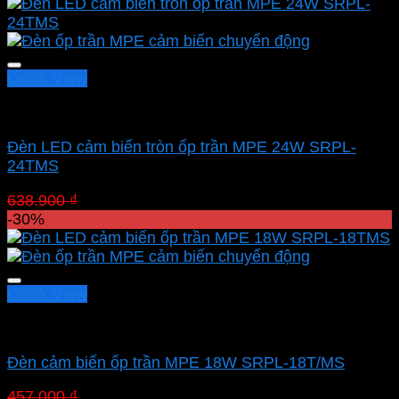
Quick View
Led panel nổi MPE
Đèn LED cảm biến tròn ốp trần MPE 24W SRPL-
24TMS
Giá
Giá
638.900
₫
447.230
₫
gốc
hiện
-30%
là:
tại
638.900 ₫.
là:
447.230 ₫.
Quick View
Led panel nổi MPE
Đèn cảm biến ốp trần MPE 18W SRPL-18T/MS
Giá
Giá
457.000
₫
319.900
₫