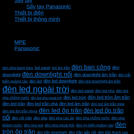
Sấy tay
Sấy tay Panasonic
Thiết bị điện
Thiết bị thông minh
Thương hiệu
MPE
Panasonic
Từ khóa sản phẩm
đèn ban công
đèn
den pha bang hieu
led panel
led âm trần
đèn downlight nổi
downlight
đèn downlight âm trần
đèn hắt
đèn led downlight
biển quảng cáo
đèn led
đèn led downlight âm trần
đèn led ngoài trời
đèn led panel
đèn led pha
đèn led
đèn led tròn âm trần
đèn led tròn
pha chống nước
đèn led pha ngoài trời
đèn led trần
đèn led trần nhà
đèn led âm trần
đèn led âm trần mpe
đèn led ốp trần
đèn led ốp trần
đèn led âm trần nhựa
nổi
đèn pha
đèn nổi trần
đèn pha cao áp
đèn pha chống nước
đèn pha
đèn
kháng nước
đèn pha led
đèn pha ngoài trời
đèn rọi biển quảng cáo
tròn ốp trần
đèn trần downlight
đèn trần gắn nổi
đèn trần thạch cao