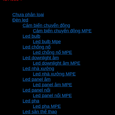
gốc
hiện
Danh mục sản phẩm
là:
tại
Chưa phân loại
457.000 ₫.
là:
Đèn led
319.900 ₫.
Cảm biến chuyển động
Cảm biến chuyển động MPE
Led bulb
Led bulb Mpe
Led chống nổ
Led chống nổ MPE
Led downlight âm
Led downlight âm MPE
Led nhà xưởng
Led nhà xưởng MPE
Led panel âm
Led panel âm MPE
Led panel nổi
Led panel nổi MPE
Led pha
Led pha MPE
Led sân thể thao