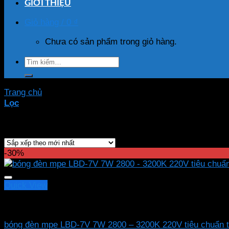
GIỚI THIỆU
Giỏ hàng /
0
₫
Chưa có sản phẩm trong giỏ hàng.
Tìm
kiếm:
Trang chủ
/
Sản phẩm được gắn thẻ “bóng đèn mpe LBD-7
Lọc
Hiển thị kết quả duy nhất
-30%
Quick View
Led bulb Mpe
bóng đèn mpe LBD-7V 7W 2800 – 3200K 220V tiêu chuẩn 