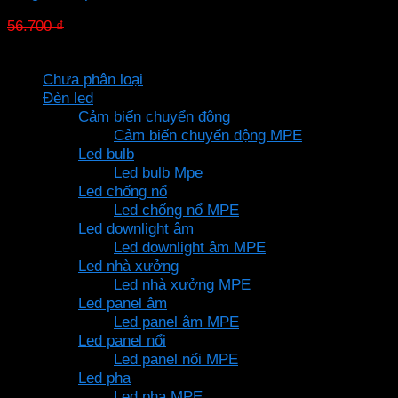
Giá
Giá
56.700
₫
39.690
₫
gốc
hiện
Danh mục sản phẩm
là:
tại
Chưa phân loại
56.700 ₫.
là:
Đèn led
39.690 ₫.
Cảm biến chuyển động
Cảm biến chuyển động MPE
Led bulb
Led bulb Mpe
Led chống nổ
Led chống nổ MPE
Led downlight âm
Led downlight âm MPE
Led nhà xưởng
Led nhà xưởng MPE
Led panel âm
Led panel âm MPE
Led panel nổi
Led panel nổi MPE
Led pha
Led pha MPE