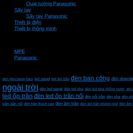
Quạt tường Panasonic
Sấy tay
Sấy tay Panasonic
Thiết bị điện
Thiết bị thông minh
Thương hiệu
MPE
Panasonic
Từ khóa sản phẩm
đèn ban công
đèn downli
den pha bang hieu
led panel
led âm trần
ngoài trời
đèn led panel
đèn led pha
đèn led pha chống nước
đèn 
led ốp trần
đèn led ốp trần nổi
đèn pha
đèn nổi trần
đèn ph
đèn âm trần
trần gắn nổi
đèn trần thạch cao
đèn âm trần phòng ngủ
đèn âm 
CÔNG TY TNHH XD KT CƠ ĐIỆN PHAN DƯƠNG MINH
Mã số thuế: 0315596026
Địa chỉ :C16/6E Đường Liên ấp 2-3-4, Tổ 12 ấp 3, Xã Vĩn