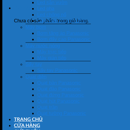
Led sân vườn
Giỏ hàng
Led pha
Led chống nổ
Cảm biến chuyển động
Chưa có sản phẩm trong giỏ hàng.
Máy bơm
Bơm tăng áp Panasonic
Bơm đẩy cao Panasonic
Máy nước nóng
Máy trực tiếp
Máy gián tiếp
Sấy tay
Sấy tay Panasonic
Quạt điện
Quạt bàn Panasonic
Quạt đảo Panasonic
Quạt đứng Panasonic
Quạt hút Panasonic
Quạt trần
Quạt tường Panasonic
TRANG CHỦ
CỬA HÀNG