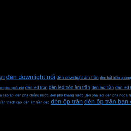
đèn downlight nổi
ght
đèn downlight âm trần
đèn hắt biển quảng
đèn led tròn âm trần
đèn led tròn
đèn led trần
đèn led 
led pha ngoài trời
a cao áp
đèn pha chống nước
đèn pha kháng nước
đèn pha led
đèn pha ngoài t
đèn ốp trần
đèn ốp trần ban
trần thạch cao
đèn âm trần đẹp
h Lộc, Thành phố Hồ Chí Minh, Việt Nam