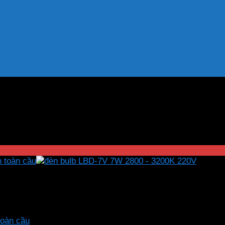
V”
toàn cầu