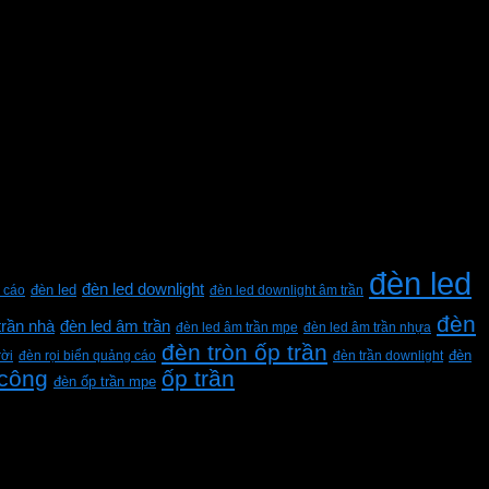
đèn led
đèn led downlight
 cáo
đèn led
đèn led downlight âm trần
đèn
trần nhà
đèn led âm trần
đèn led âm trần mpe
đèn led âm trần nhựa
đèn tròn ốp trần
rời
đèn rọi biển quảng cáo
đèn trần downlight
đèn
 công
ốp trần
đèn ốp trần mpe