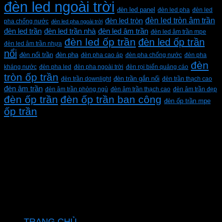
đèn led ngoài trời
đèn led panel
đèn led pha
đèn led
đèn led tròn âm trần
đèn led tròn
pha chống nước
đèn led pha ngoài trời
đèn led trần
đèn led trần nhà
đèn led âm trần
đèn led âm trần mpe
đèn led ốp trần
đèn led ốp trần
đèn led âm trần nhựa
nổi
đèn pha
đèn nổi trần
đèn pha cao áp
đèn pha chống nước
đèn pha
đèn
kháng nước
đèn pha led
đèn pha ngoài trời
đèn rọi biển quảng cáo
tròn ốp trần
đèn trần downlight
đèn trần gắn nổi
đèn trần thạch cao
đèn âm trần
đèn âm trần phòng ngủ
đèn âm trần thạch cao
đèn âm trần đẹp
đèn ốp trần
đèn ốp trần ban công
đèn ốp trần mpe
ốp trần
CÔNG TY TNHH XD KT CƠ ĐIỆN PHAN DƯƠNG
MINH
Mã số thuế: 0315596026
Địa chỉ :C16/6E Đường Liên ấp 2-3-4, Tổ 12 ấp 3, Xã
Vĩnh Lộc, Thành phố Hồ Chí Minh, Việt Nam
Hotline: 0937967269
VỀ CHÚNG TÔI
TRANG CHỦ