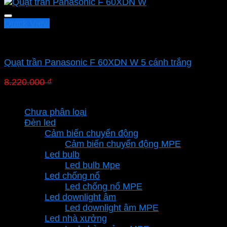
Quick View
Quạt Panasonic
Quạt trần Panasonic F 60XDN W 5 cánh trắng
Giá
Giá
8.220.000
₫
5.671.800
₫
gốc
hiện
Danh mục sản phẩm
là:
tại
Chưa phân loại
8.220.000 ₫.
là:
Đèn led
5.671.800 ₫.
Cảm biến chuyển động
Cảm biến chuyển động MPE
Led bulb
Led bulb Mpe
Led chống nổ
Led chống nổ MPE
Led downlight âm
Led downlight âm MPE
Led nhà xưởng