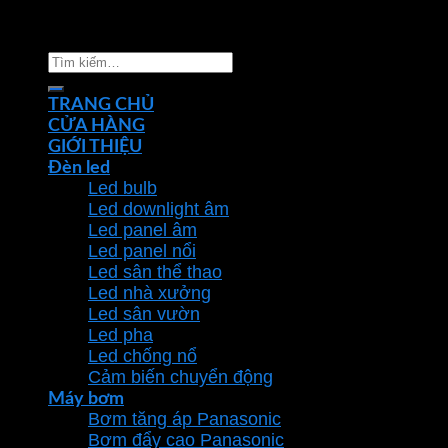
Copyright 2026 ©
Nhà phân phối thiết bị điện đèn
chiếu sáng Phan Dương Minh
Tìm
kiếm:
TRANG CHỦ
CỬA HÀNG
GIỚI THIỆU
Đèn led
Led bulb
Led downlight âm
Led panel âm
Led panel nổi
Led sân thể thao
Led nhà xưởng
Led sân vườn
Led pha
Led chống nổ
Cảm biến chuyển động
Máy bơm
Bơm tăng áp Panasonic
Bơm đẩy cao Panasonic