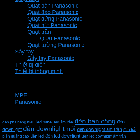
Quạt bàn Panasonic
Quạt đảo Panasonic
Quạt đứng Panasonic
Quạt hút Panasonic
Quạt trần
Quạt Panasonic
Quạt tường Panasonic
Sấy tay
Sấy tay Panasonic
Thiết bị điện
Thiết bị thông minh
Thương hiệu
MPE
Panasonic
Từ khóa sản phẩm
đèn ban công
đèn
den pha bang hieu
led panel
led âm trần
đèn downlight nổi
downlight
đèn downlight âm trần
đèn hắt
đèn led downlight
biển quảng cáo
đèn led
đèn led downlight âm trần