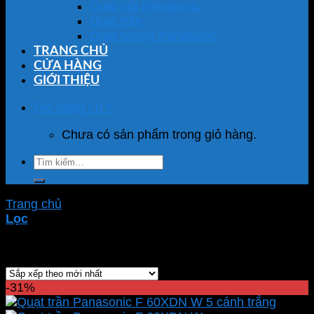
Quạt hút Panasonic
Quạt trần
Quạt tường Panasonic
TRANG CHỦ
CỬA HÀNG
GIỚI THIỆU
Giỏ hàng /
0
₫
Chưa có sản phẩm trong giỏ hàng.
Tìm
kiếm:
Trang chủ
/
Sản phẩm được gắn thẻ “F-60XDN-W”
Lọc
Hiển thị kết quả duy nhất
-31%