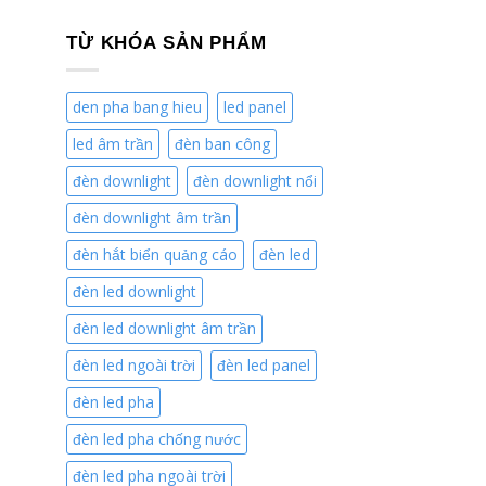
TỪ KHÓA SẢN PHẨM
den pha bang hieu
led panel
led âm trần
đèn ban công
đèn downlight
đèn downlight nổi
đèn downlight âm trần
đèn hắt biển quảng cáo
đèn led
đèn led downlight
đèn led downlight âm trần
đèn led ngoài trời
đèn led panel
đèn led pha
đèn led pha chống nước
đèn led pha ngoài trời