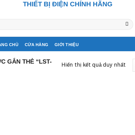
THIẾT BỊ ĐIỆN CHÍNH HÃNG
ANG CHỦ
CỬA HÀNG
GIỚI THIỆU
 GẮN THẺ “LST-
Hiển thị kết quả duy nhất