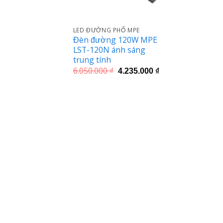
LED ĐƯỜNG PHỐ MPE
Đèn đường 120W MPE
LST-120N ánh sáng
trung tính
Giá
Giá
6.050.000
₫
4.235.000
₫
gốc
hiện
là:
tại
6.050.000 ₫.
là:
4.235.000 ₫.