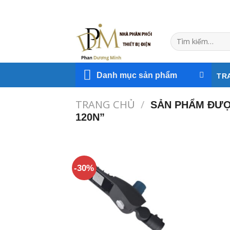
Skip
to
content
Tìm
kiếm:
Danh mục sản phẩm
TR
TRANG CHỦ
/
SẢN PHẨM ĐƯỢC
120N”
-30%