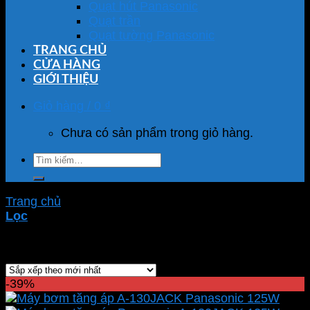
Quạt hút Panasonic
Quạt trần
Quạt tường Panasonic
TRANG CHỦ
CỬA HÀNG
GIỚI THIỆU
Giỏ hàng /
0
₫
Chưa có sản phẩm trong giỏ hàng.
Tìm
kiếm:
Trang chủ
/
Sản phẩm được gắn thẻ “máy bơm”
Lọc
Showing all 6 results
-39%