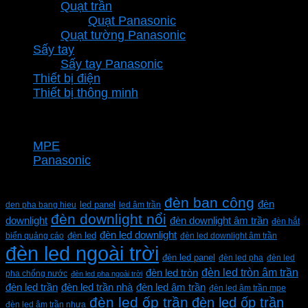
Quạt trần
Quạt Panasonic
Quạt tường Panasonic
Sấy tay
Sấy tay Panasonic
Thiết bị điện
Thiết bị thông minh
Thương hiệu
MPE
Panasonic
Từ khóa sản phẩm
đèn ban công
đèn
den pha bang hieu
led panel
led âm trần
đèn downlight nổi
downlight
đèn downlight âm trần
đèn hắt
đèn led downlight
biển quảng cáo
đèn led
đèn led downlight âm trần
đèn led ngoài trời
đèn led panel
đèn led pha
đèn led
đèn led tròn âm trần
đèn led tròn
pha chống nước
đèn led pha ngoài trời
đèn led trần
đèn led trần nhà
đèn led âm trần
đèn led âm trần mpe
đèn led ốp trần
đèn led ốp trần
đèn led âm trần nhựa