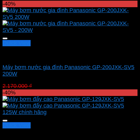
gốc
hiện
-40%
là:
tại
3.420.000 ₫.
là:
2.086.200 ₫.
Quick View
Bơm đẩy cao Panasonic
Máy bơm nước gia đình Panasonic GP-200JXK-SV5
200W
Giá
Giá
2.170.000
₫
1.302.000
₫
gốc
hiện
-40%
là:
tại
2.170.000 ₫.
là:
1.302.000 ₫.
Quick View
Bơm đẩy cao Panasonic