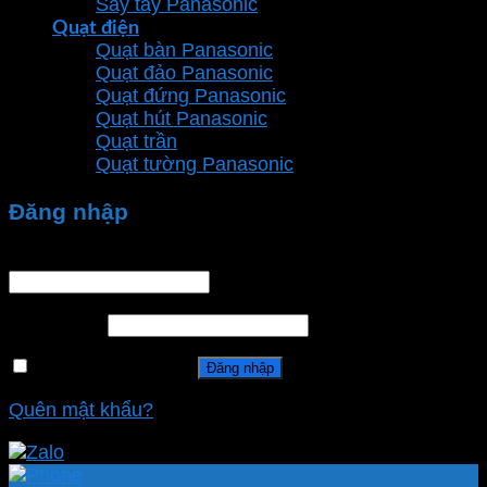
Sấy tay Panasonic
Quạt điện
Quạt bàn Panasonic
Quạt đảo Panasonic
Quạt đứng Panasonic
Quạt hút Panasonic
Quạt trần
Quạt tường Panasonic
Đăng nhập
Tên tài khoản hoặc địa chỉ email
*
Mật khẩu
*
Ghi nhớ mật khẩu
Đăng nhập
Quên mật khẩu?