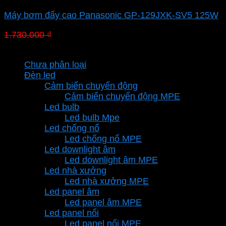
Máy bơm đẩy cao Panasonic GP-129JXK-SV5 125W
Giá
Giá
1.730.000
₫
1.038.000
₫
gốc
hiện
Danh mục sản phẩm
là:
tại
Chưa phân loại
1.730.000 ₫.
là:
Đèn led
1.038.000 ₫.
Cảm biến chuyển động
Cảm biến chuyển động MPE
Led bulb
Led bulb Mpe
Led chống nổ
Led chống nổ MPE
Led downlight âm
Led downlight âm MPE
Led nhà xưởng
Led nhà xưởng MPE
Led panel âm
Led panel âm MPE
Led panel nổi
Led panel nổi MPE