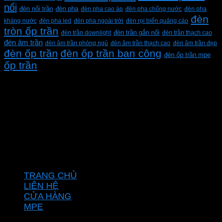
nổi
đèn pha
đèn nổi trần
đèn pha cao áp
đèn pha chống nước
đèn pha
đèn
kháng nước
đèn pha led
đèn pha ngoài trời
đèn rọi biển quảng cáo
tròn ốp trần
đèn trần downlight
đèn trần gắn nổi
đèn trần thạch cao
đèn âm trần
đèn âm trần phòng ngủ
đèn âm trần thạch cao
đèn âm trần đẹp
đèn ốp trần
đèn ốp trần ban công
đèn ốp trần mpe
ốp trần
CÔNG TY TNHH XD KT CƠ ĐIỆN PHAN DƯƠNG
MINH
Mã số thuế: 0315596026
Địa chỉ :C16/6E Đường Liên ấp 2-3-4, Tổ 12 ấp 3, Xã
Vĩnh Lộc, Thành phố Hồ Chí Minh, Việt Nam
Hotline: 0937967269
VỀ CHÚNG TÔI
TRANG CHỦ
LIÊN HỆ
CỬA HÀNG
MPE