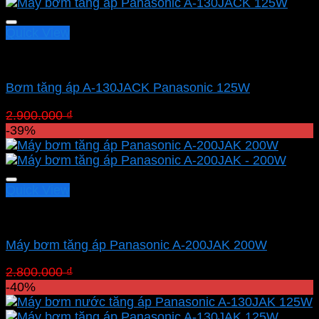
Quick View
Bơm tăng áp Panasonic
Bơm tăng áp A-130JACK Panasonic 125W
Giá
Giá
2.900.000
₫
1.769.000
₫
gốc
hiện
-39%
là:
tại
2.900.000 ₫.
là:
1.769.000 ₫.
Quick View
Bơm tăng áp Panasonic
Máy bơm tăng áp Panasonic A-200JAK 200W
Giá
Giá
2.800.000
₫
1.708.000
₫
gốc
hiện
-40%
là:
tại
2.800.000 ₫.
là: