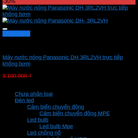
gốc
hiện
-30%
là:
tại
5.150.000 ₫.
là:
3.605.000 ₫.
Quick View
Máy trực tiếp
Máy nước nóng Panasonic DH 3RL2VH trực tiếp
không bơm
Giá
Giá
3.100.000
₫
2.170.000
₫
gốc
hiện
Danh mục sản phẩm
là:
tại
Chưa phân loại
3.100.000 ₫.
là:
Đèn led
2.170.000 ₫.
Cảm biến chuyển động
Cảm biến chuyển động MPE
Led bulb
Led bulb Mpe
Led chống nổ