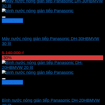
Quick View
Máy gián tiếp
Máy nước nóng gián tiếp Panasonic DH-30HBMVW
30 lít
Giá
Giá
5.140.000
₫
3.598.000
₫
gốc
hiện
-30%
là:
tại
5.140.000 ₫.
là:
3.598.000 ₫.
Quick View
Máy gián tiếp
Bình nước nóng gián tiếp Panasonic DH-20HBMVW