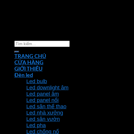
Copyright 2026 ©
Nhà phân phối thiết bị điện đèn
chiếu sáng Phan Dương Minh
Tìm
kiếm:
TRANG CHỦ
CỬA HÀNG
GIỚI THIỆU
Đèn led
Led bulb
Led downlight âm
Led panel âm
Led panel nổi
Led sân thể thao
Led nhà xưởng
Led sân vườn
Led pha
Led chống nổ