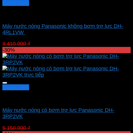
Quick View
Máy trực tiếp
Máy nước nóng Panasonic không bơm trợ lực DH-
4RL1VW
Giá
Giá
3.410.000
₫
2.387.000
₫
gốc
hiện
-30%
là:
tại
3.410.000 ₫.
là:
2.387.000 ₫.
Quick View
Máy trực tiếp
Máy nước nóng có bơm trợ lực Panasonic DH-
3RP2VK
Giá
Giá
5.150.000
₫
3.605.000
₫