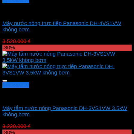
Quick View
Máy trực tiếp
Máy nước nóng trực tiếp Panasonic DH-4VS1VW
không bơm
Giá
Giá
3.520.000
₫
2.464.000
₫
gốc
hiện
-30%
là:
tại
3.520.000 ₫.
là:
2.464.000 ₫.
Quick View
Máy trực tiếp
Máy tắm nước nóng Panasonic DH-3VS1VW 3.5kW
không bơm
Giá
Giá
3.220.000
₫
2.254.000
₫
gốc
hiện
-30%