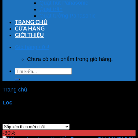
Quạt hút Panasonic
Quạt trần
Quạt tường Panasonic
TRANG CHỦ
CỬA HÀNG
GIỚI THIỆU
Giỏ hàng /
0
₫
Chưa có sản phẩm trong giỏ hàng.
Tìm
kiếm:
Trang chủ
/
Sản phẩm được gắn thẻ “máy nước nóng
lạnh nhà tắm”
Lọc
Showing all 14 results
-30%