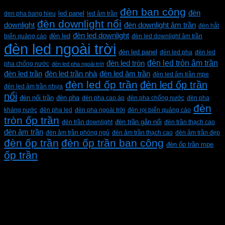
Từ khóa sản phẩm
đèn ban công
đèn
den pha bang hieu
led panel
led âm trần
đèn downlight nổi
downlight
đèn downlight âm trần
đèn hắt
đèn led downlight
biển quảng cáo
đèn led
đèn led downlight âm trần
đèn led ngoài trời
đèn led panel
đèn led pha
đèn led
đèn led tròn âm trần
đèn led tròn
pha chống nước
đèn led pha ngoài trời
đèn led trần
đèn led trần nhà
đèn led âm trần
đèn led âm trần mpe
đèn led ốp trần
đèn led ốp trần
đèn led âm trần nhựa
nổi
đèn pha
đèn nổi trần
đèn pha cao áp
đèn pha chống nước
đèn pha
đèn
kháng nước
đèn pha led
đèn pha ngoài trời
đèn rọi biển quảng cáo
tròn ốp trần
đèn trần downlight
đèn trần gắn nổi
đèn trần thạch cao
đèn âm trần
đèn âm trần phòng ngủ
đèn âm trần thạch cao
đèn âm trần đẹp
đèn ốp trần
đèn ốp trần ban công
đèn ốp trần mpe
ốp trần
CÔNG TY TNHH XD KT CƠ ĐIỆN PHAN DƯƠNG
MINH
Mã số thuế: 0315596026
Địa chỉ :C16/6E Đường Liên ấp 2-3-4, Tổ 12 ấp 3, Xã
Vĩnh Lộc, Thành phố Hồ Chí Minh, Việt Nam