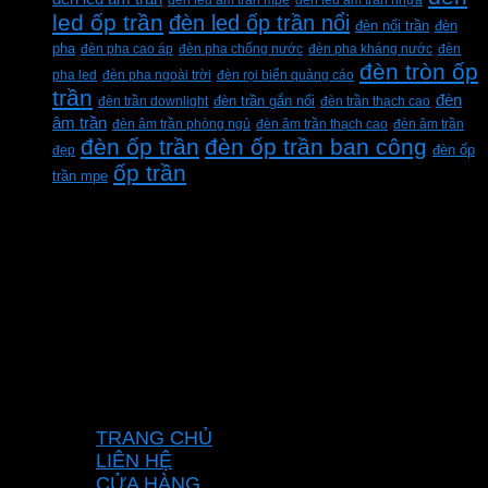
led ốp trần
đèn led ốp trần nổi
đèn
đèn nổi trần
pha
đèn pha cao áp
đèn pha chống nước
đèn pha kháng nước
đèn
đèn tròn ốp
pha led
đèn pha ngoài trời
đèn rọi biển quảng cáo
trần
đèn
đèn trần downlight
đèn trần gắn nổi
đèn trần thạch cao
âm trần
đèn âm trần phòng ngủ
đèn âm trần thạch cao
đèn âm trần
đèn ốp trần
đèn ốp trần ban công
đẹp
đèn ốp
ốp trần
trần mpe
CÔNG TY TNHH XD KT CƠ ĐIỆN PHAN
DƯƠNG MINH
Mã số thuế: 0315596026
Địa chỉ :C16/6E Đường Liên ấp 2-3-4, Tổ 12 ấp
3, Xã Vĩnh Lộc, Thành phố Hồ Chí Minh, Việt
Nam
Hotline: 0937967269
VỀ CHÚNG TÔI
TRANG CHỦ
LIÊN HỆ
CỬA HÀNG