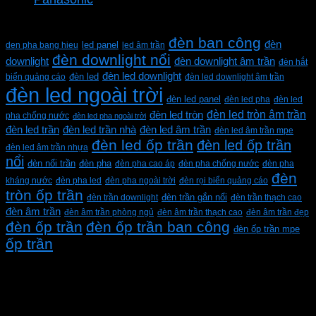
Từ khóa sản phẩm
đèn ban công
đèn
den pha bang hieu
led panel
led âm trần
đèn downlight nổi
downlight
đèn downlight âm trần
đèn hắt
đèn led downlight
biển quảng cáo
đèn led
đèn led downlight âm trần
đèn led ngoài trời
đèn led panel
đèn led pha
đèn led
đèn led tròn âm trần
đèn led tròn
pha chống nước
đèn led pha ngoài trời
đèn led trần
đèn led trần nhà
đèn led âm trần
đèn led âm trần mpe
đèn led ốp trần
đèn led ốp trần
đèn led âm trần nhựa
nổi
đèn pha
đèn nổi trần
đèn pha cao áp
đèn pha chống nước
đèn pha
đèn
kháng nước
đèn pha led
đèn pha ngoài trời
đèn rọi biển quảng cáo
tròn ốp trần
đèn trần downlight
đèn trần gắn nổi
đèn trần thạch cao
đèn âm trần
đèn âm trần phòng ngủ
đèn âm trần thạch cao
đèn âm trần đẹp
đèn ốp trần
đèn ốp trần ban công
đèn ốp trần mpe
ốp trần
CÔNG TY TNHH XD KT CƠ ĐIỆN PHAN DƯƠNG
MINH
Mã số thuế: 0315596026