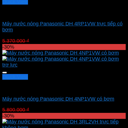
Quick View
Máy trực tiếp
Máy nước nóng Panasonic DH 4RP1VW trực tiếp có
bơm
Giá
Giá
5.370.000
₫
3.759.000
₫
gốc
hiện
-30%
là:
tại
5.370.000 ₫.
là:
3.759.000 ₫.
Quick View
Máy trực tiếp
Máy nước nóng Panasonic DH 4NP1VW có bơm
Giá
Giá
5.800.000
₫
4.060.000
₫
gốc
hiện
-30%
là:
tại
5.800.000 ₫.
là: