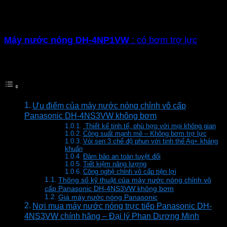
Máy nước nóng
DH-4NS3VW
: không có bơm trợ
lực
Máy nước nóng
DH-4NP1VW
: có bơm trợ lực
Mục lục
Ưu điểm của máy nước nóng chỉnh vô cấp
Panasonic DH-4NS3VW không bơm
Thiết kế tinh tế, phù hợp với mọi không gian
Công suất mạnh mẽ – Không bơm trợ lực
Vòi sen 3 chế độ phun với tinh thể Ag+ kháng
khuẩn
Đảm bảo an toàn tuyệt đối
Tiết kiệm năng lượng
Công nghệ chỉnh vô cấp tiện lợi
Thông số kỹ thuật của máy nước nóng chỉnh vô
cấp Panasonic DH-4NS3VW không bơm
Giá máy nước nóng Panasonic
Nơi mua máy nước nóng trực tiếp Panasonic DH-
4NS3VW chính hãng – Đại lý Phan Dương Minh