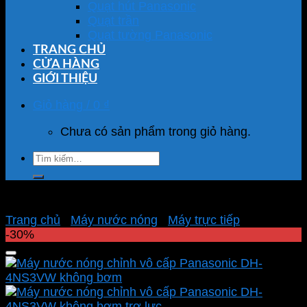
Quạt hút Panasonic
Quạt trần
Quạt tường Panasonic
TRANG CHỦ
CỬA HÀNG
GIỚI THIỆU
Giỏ hàng /
0
₫
Chưa có sản phẩm trong giỏ hàng.
Tìm
kiếm:
Trang chủ
/
Máy nước nóng
/
Máy trực tiếp
-30%