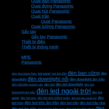
Quạt đảo Panasonic
Quạt đứng Panasonic
Quạt hút Panasonic
Quạt trần
Quạt Panasonic
Quạt tường Panasonic
Sấy tay
Sấy tay Panasonic
Thiết bị điện
Thiết bị thông minh
Thương hiệu
MPE
Panasonic
Từ khóa sản phẩm
đèn ban công
đèn
den pha bang hieu
led panel
led âm trần
đèn downlight nổi
downlight
đèn downlight âm trần
đèn led downlight
đèn hắt biển quảng cáo
đèn led
đèn led
đèn led ngoài trời
downlight âm trần
đèn led
đèn
panel
đèn led pha
đèn led pha chống nước
đèn led pha ngoài trời
đèn led tròn âm trần
led tròn
đèn led trần
đèn led trần nhà
đèn
đèn led âm trần
đèn led âm trần mpe
đèn led âm trần nhựa