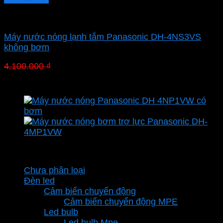
Máy trực tiếp
Máy nước nóng lạnh tắm Panasonic DH-4NS3VS
không bơm
Giá
Giá
4.100.000
₫
2.870.000
₫
gốc
hiện
là:
tại
4.100.000 ₫.
là:
2.870.000 ₫.
Danh mục sản phẩm
Chưa phân loại
Đèn led
Cảm biến chuyển động
Cảm biến chuyển động MPE
Led bulb
Led bulb Mpe