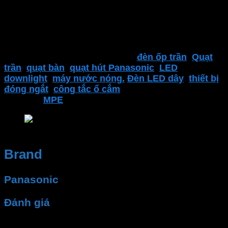
lượng. Nhân viên tư vấn nhiệt tình, dịch vụ sau bán
hàng
Đại lý thiết bị điện Phan Dương Minh
là một trong
những địa điểm đáng tin cậy để tìm kiếm các sản
phẩm của
Panasonic
. Bao gồm
đèn ốp trần
,
Quạt
trần
,
quạt bàn
,
quạt hút Panasonic
,
LED
downlight
,
máy nước nóng.
Đèn LED dây
,
thiết bị
đóng ngắt
,
công tắc ổ cắm
,..
và nhiều sản phẩm
khác của
MPE
Máy nước nóng trực tiếp Panasonic – Phân phối 
Brand
Panasonic
Đánh giá
Chưa có đánh giá nào.