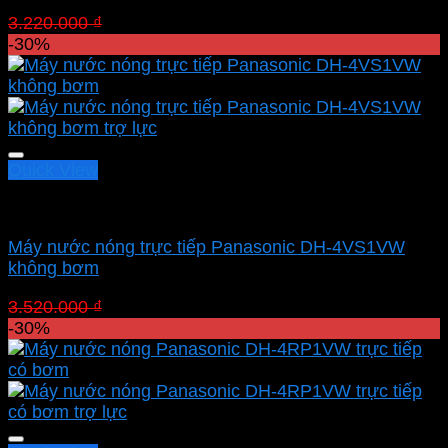
Giá
Giá
3.220.000
₫
2.254.000
₫
gốc
hiện
-30%
là:
tại
3.220.000 ₫.
là:
2.254.000 ₫.
Quick View
Máy trực tiếp
Máy nước nóng trực tiếp Panasonic DH-4VS1VW
không bơm
Giá
Giá
3.520.000
₫
2.464.000
₫
gốc
hiện
-30%
là:
tại
3.520.000 ₫.
là:
2.464.000 ₫.