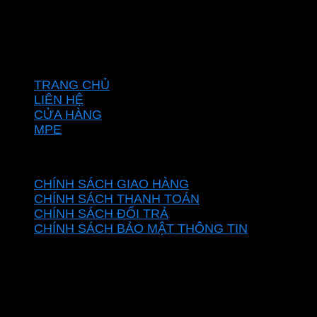
Địa chỉ :C16/6E Đường Liên ấp 2-3-4, Tổ 12 ấp 3, Xã
Vĩnh Lộc, Thành phố Hồ Chí Minh, Việt Nam
Hotline: 0937967269
VỀ CHÚNG TÔI
TRANG CHỦ
LIÊN HỆ
CỬA HÀNG
MPE
CHÍNH SÁCH
CHÍNH SÁCH GIAO HÀNG
CHÍNH SÁCH THANH TOÁN
CHÍNH SÁCH ĐỔI TRẢ
CHÍNH SÁCH BẢO MẬT THÔNG TIN