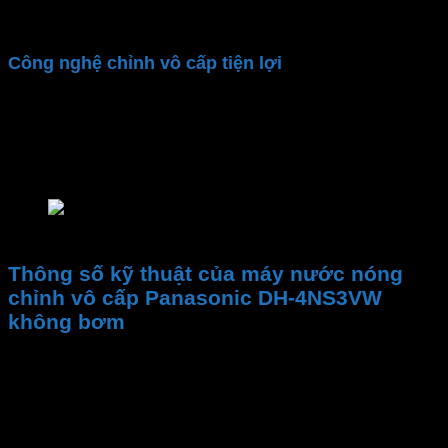
đảm bảo hiệu quả làm nóng
Công nghệ chỉnh vô cấp tiện lợi
Điểm đặc biệt của
Panasonic DH-4NS3VW
là hệ
thống chỉnh vô cấp. Cho phép người dùng dễ dàng
điều chỉnh nhiệt độ nước phù hợp với nhu cầu chỉ
bằng thao tác xoay núm điều chỉnh
Máy nước nóng Panasonic DH-4NS3VW không 
Thông số kỹ thuật của máy nước nóng
chỉnh vô cấp Panasonic DH-4NS3VW
không bơm
Thương hiệu
Mã sản phẩm
xuất xứ
Công suất