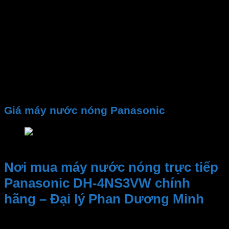
Điện áp vào
Loại máy
Độ an toàn
Bơm trợ lực
Bảo hành
Màu sắc
Kích thước
Giá máy nước nóng Panasonic
Giá máy nước nóng Panasonic
Nơi mua máy nước nóng trực tiếp
Panasonic DH-4NS3VW chính
hãng – Đại lý Phan Dương Minh
Kinh nghiệm và Uy tín, Cung cấp sản phẩm chất