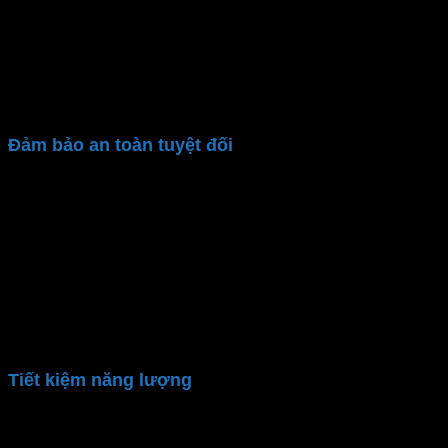
Máy tắm nước nóng trực tiếp
tích hợp công nghệ
kháng khuẩn, bảo vệ sức khỏe người dùng. 3 kiểu
phun khác nhau, mang lại cảm giác thoải mái và tiện
nghi
Đảm bảo an toàn tuyệt đối
Cầu dao ELCB
: Ngăn chặn nguy cơ rò rỉ điện,
bảo vệ tối đa cho cả gia đình.
Vỏ chống thấm nước IP25
: Đảm bảo an toàn khi
sử dụng trong môi trường ẩm ướt.
Cảm biến nhiệt độ thông minh
: Giúp kiểm soát
và ngắt nhiệt khi nước vượt quá mức an toàn.
Đảm bảo nước đầu ra ít hơn 2 lít/phút để tránh
tình trạng cháy khi thanh nhiệt bị khô
Tiết kiệm năng lượng
Công nghệ làm nóng trực tiếp tối ưu hóa hiệu quả sử
dụng điện. Thiết kế tiết kiệm điện năng nhưng vẫn