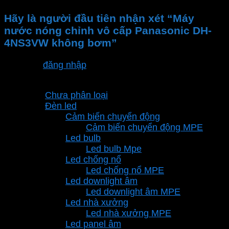
Hãy là người đầu tiên nhận xét “Máy
nước nóng chỉnh vô cấp Panasonic DH-
4NS3VW không bơm”
Bạn phải
đăng nhập
để gửi đánh giá.
Danh mục sản phẩm
Chưa phân loại
Đèn led
Cảm biến chuyển động
Cảm biến chuyển động MPE
Led bulb
Led bulb Mpe
Led chống nổ
Led chống nổ MPE
Led downlight âm
Led downlight âm MPE
Led nhà xưởng
Led nhà xưởng MPE
Led panel âm