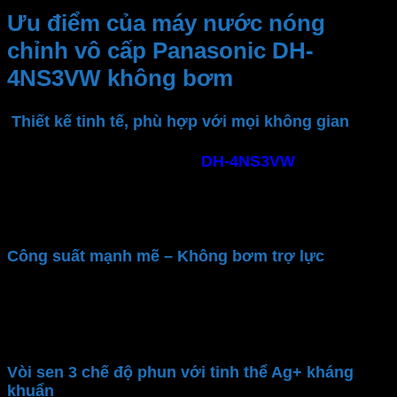
Ưu điểm của máy nước nóng
chỉnh vô cấp Panasonic DH-
4NS3VW không bơm
Thiết kế tinh tế, phù hợp với mọi không gian
Máy nước nóng trực tiếp
DH-4NS3VW
có thước
nhỏ gọn, dễ lắp đặt ở mọi không gian phòng tắm.
Kiểu dáng sang trọng, mang lại vẻ đẹp tinh tế cho
không gian sử dụng
Công suất mạnh mẽ – Không bơm trợ lực
Máy nước nóng Panasonic
cống suất 4500W làm
nóng nước nhanh chóng, đáp ứng nhu cầu sử dụng
liên tục. Phù hợp gia đình có nguồn nước ổn định
Vòi sen 3 chế độ phun với tinh thể Ag+ kháng
khuẩn