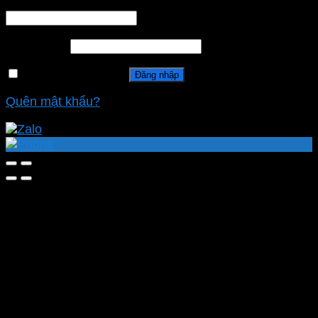
Tên tài khoản hoặc địa chỉ email
*
Mật khẩu
*
Ghi nhớ mật khẩu
Đăng nhập
Quên mật khẩu?