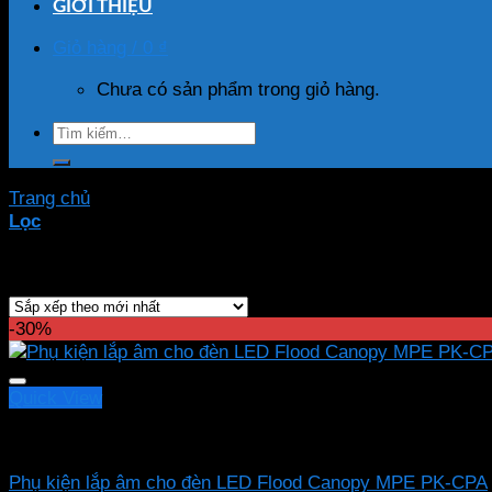
GIỚI THIỆU
Giỏ hàng /
0
₫
Chưa có sản phẩm trong giỏ hàng.
Tìm
kiếm:
Trang chủ
/
Sản phẩm được gắn thẻ “phụ kiện lắp âm”
Lọc
Hiển thị kết quả duy nhất
-30%
Quick View
Led pha MPE
Phụ kiện lắp âm cho đèn LED Flood Canopy MPE PK-CPA