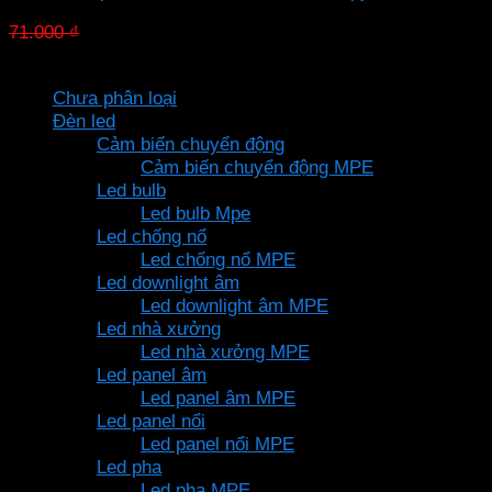
Giá
Giá
71.000
₫
49.700
₫
gốc
hiện
Danh mục sản phẩm
là:
tại
Chưa phân loại
71.000 ₫.
là:
Đèn led
49.700 ₫.
Cảm biến chuyển động
Cảm biến chuyển động MPE
Led bulb
Led bulb Mpe
Led chống nổ
Led chống nổ MPE
Led downlight âm
Led downlight âm MPE
Led nhà xưởng
Led nhà xưởng MPE
Led panel âm
Led panel âm MPE
Led panel nổi
Led panel nổi MPE
Led pha
Led pha MPE