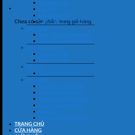
Led sân vườn
Giỏ hàng
Led pha
Led chống nổ
Cảm biến chuyển động
Chưa có sản phẩm trong giỏ hàng.
Máy bơm
Bơm tăng áp Panasonic
Bơm đẩy cao Panasonic
Máy nước nóng
Máy trực tiếp
Máy gián tiếp
Sấy tay
Sấy tay Panasonic
Quạt điện
Quạt bàn Panasonic
Quạt đảo Panasonic
Quạt đứng Panasonic
Quạt hút Panasonic
Quạt trần
Quạt tường Panasonic
TRANG CHỦ
CỬA HÀNG