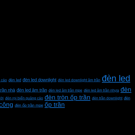
đèn led
đèn led downlight
 cáo
đèn led
đèn led downlight âm trần
đèn
trần nhà
đèn led âm trần
đèn led âm trần mpe
đèn led âm trần nhựa
đèn tròn ốp trần
rời
đèn rọi biển quảng cáo
đèn trần downlight
đèn
 công
ốp trần
đèn ốp trần mpe