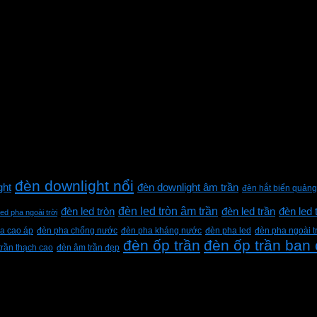
đèn downlight nổi
ght
đèn downlight âm trần
đèn hắt biển quảng
đèn led tròn âm trần
đèn led tròn
đèn led trần
đèn led 
led pha ngoài trời
a cao áp
đèn pha chống nước
đèn pha kháng nước
đèn pha led
đèn pha ngoài t
đèn ốp trần
đèn ốp trần ban
trần thạch cao
đèn âm trần đẹp
h Lộc, Thành phố Hồ Chí Minh, Việt Nam