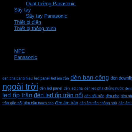
Quạt tường Panasonic
Sấy tay
Sấy tay Panasonic
Thiết bị điện
Thiết bị thông minh
Thương hiệu
MPE
Panasonic
Từ khóa sản phẩm
đèn ban công
đèn downli
den pha bang hieu
led panel
led âm trần
ngoài trời
đèn led panel
đèn led pha
đèn led pha chống nước
đèn 
led ốp trần
đèn led ốp trần nổi
đèn pha
đèn nổi trần
đèn ph
đèn âm trần
trần gắn nổi
đèn trần thạch cao
đèn âm trần phòng ngủ
đèn âm 
CÔNG TY TNHH XD KT CƠ ĐIỆN PHAN DƯƠNG MINH
Mã số thuế: 0315596026
Địa chỉ :C16/6E Đường Liên ấp 2-3-4, Tổ 12 ấp 3, Xã Vĩn